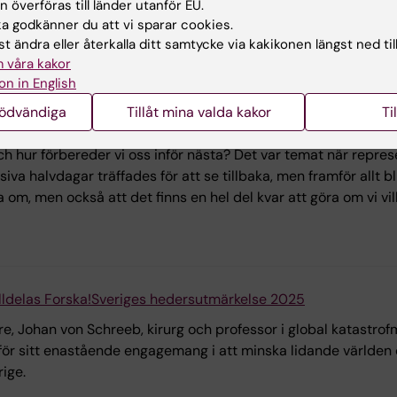
h erfarenhetsutbyten med svenska vårdprofessioner, beslutsf
 överföras till länder utanför EU.
 godkänner du att vi sparar cookies.
t ändra eller återkalla ditt samtycke via kakikonen längst ned til
 våra kakor
on in English
nödvändiga
Tillåt mina valda kakor
Ti
rdomar gå till spillo - Att skapa en bättre beredskap inför näs
h hur förbereder vi oss inför nästa? Det var temat när repre
iva halvdagar träffades för att se tillbaka, men framför allt bl
 om, men också att det finns en hel del kvar att göra om vi vil
lldelas Forska!Sveriges hedersutmärkelse 2025
, Johan von Schreeb, kirurg och professor i global katastrofme
ör sitt enastående engagemang i att minska lidande världen öv
rige.