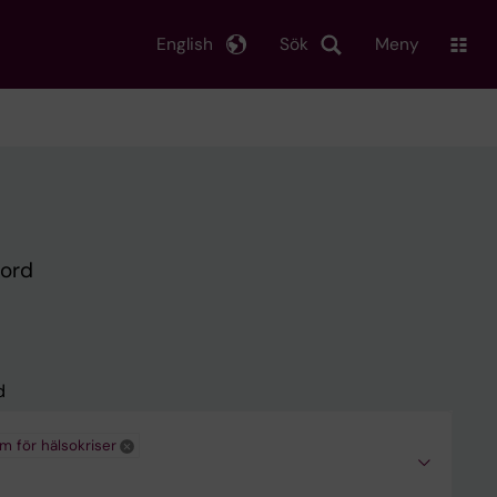
English
Sök
Meny
kord
d
m för hälsokriser