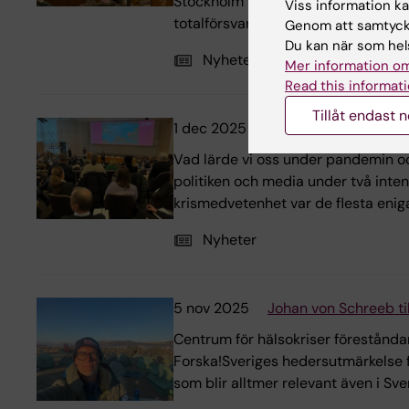
Stockholm för en dag av samtal oc
Viss information kan
totalförsvaret.
Genom att samtycka
Du kan när som hels
Nyheter
Mer information om
Read this informati
Tillåt endast 
1 dec 2025
Låt inte pandemins lä
Vad lärde vi oss under pandemin oc
politiken och media under två intens
krismedvetenhet var de flesta eniga
Nyheter
5 nov 2025
Johan von Schreeb ti
Centrum för hälsokriser föreståndare
Forska!Sveriges hedersutmärkelse f
som blir alltmer relevant även i Sve