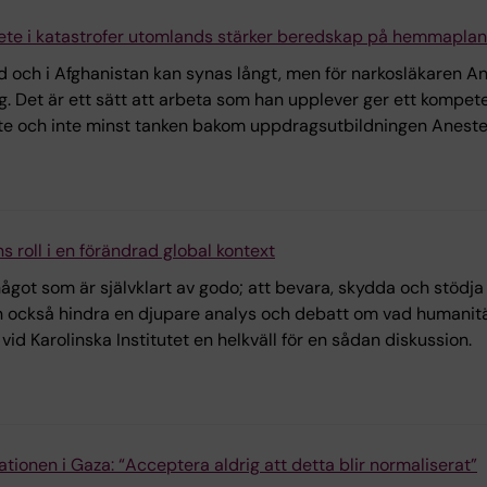
bete i katastrofer utomlands stärker beredskap på hemmaplan
 och i Afghanistan kan synas långt, men för narkosläkaren Ande
 Det är ett sätt att arbeta som han upplever ger ett kompetens
e och inte minst tanken bakom uppdragsutbildningen Anestesi
roll i en förändrad global kontext
got som är självklart av godo; att bevara, skydda och stödja 
n också hindra en djupare analys och debatt om vad humanitär
id Karolinska Institutet en helkväll för en sådan diskussion.
ionen i Gaza: “Acceptera aldrig att detta blir normaliserat”