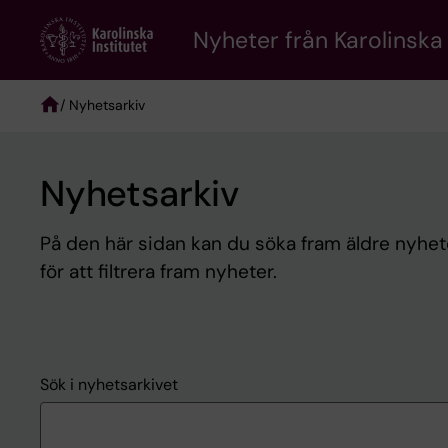
Skip
to
Nyheter från Karolinska 
main
content
/ Nyhetsarkiv
Breadcrumb
Nyhetsarkiv
På den här sidan kan du söka fram äldre nyheter
för att filtrera fram nyheter.
Sök i nyhetsarkivet