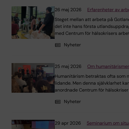
26 maj 2026
Erfarenheter av ar
Steget mellan att arbeta på Gotland
det inte hans första utlandsuppdrag.
med Centrum för hälsokrisers arbet
Nyheter
25 maj 2026
Om humanitärismens 
Humanitärism betraktas ofta som nå
lidande. Men denna självklarhet ka
anordnade Centrum för hälsokriser v
Nyheter
29 apr 2026
Seminarium om situat