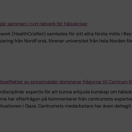
går samman i nytt nätverk för hälsokriser
work (HealthCrisNet) samlades för sitt allra första möte i Re
siering från NordForsk, förenar universitet från hela Norden f
älsoeffekter av extremväder dominerar frågorna till Centrum fö
rdisciplinär expertis för att kunna erbjuda kunskap om hälsok
 har efterfrågan på kommentarer från centrumets experter d
tuationen i Gaza. Centrumets medarbetare har även deltagit 