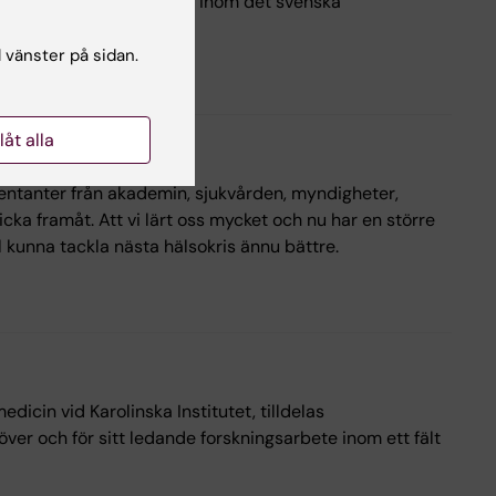
attare och andra aktörer inom det svenska
l vänster på sidan.
llåt alla
ta hälsokris
sentanter från akademin, sjukvården, myndigheter,
icka framåt. Att vi lärt oss mycket och nu har en större
l kunna tackla nästa hälsokris ännu bättre.
dicin vid Karolinska Institutet, tilldelas
er och för sitt ledande forskningsarbete inom ett fält