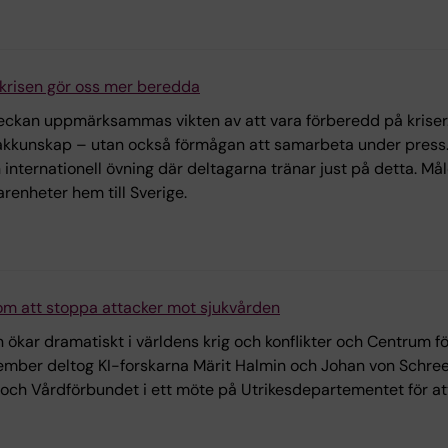
sokrisen gör oss mer beredda
kan uppmärksammas vikten av att vara förberedd på kriser.
sakkunskap – utan också förmågan att samarbeta under press.
en internationell övning där deltagarna tränar just på detta. Må
renheter hem till Sverige.
om att stoppa attacker mot sjukvården
 ökar dramatiskt i världens krig och konflikter och Centrum 
tember deltog KI-forskarna Märit Halmin och Johan von Schre
och Vårdförbundet i ett möte på Utrikesdepartementet för att 