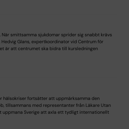
 När smittsamma sjukdomar sprider sig snabbt krävs
 Hedvig Glans, expertkoordinator vid Centrum för
let är att centrumet ska bidra till kursledningen
för hälsokriser fortsätter att uppmärksamma den
eb, tillsammans med representanter från Läkare Utan
uppmana Sverige att axla ett tydligt internationellt