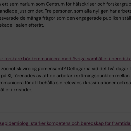
å ett seminarium som Centrum för hälsokriser och forskargru
handlade just om det. Tre personer, som alla nyligen har arbe
esvarade de många frågor som den engagerade publiken ställd
kade i salen efteråt.
r forskare bör kommunicera med övriga samhället i beredska
n zoonotisk virolog gemensamt? Deltagarna vid det två dagar 
å KI, förenades av att de arbetar i skärningspunkten mellan 
mmunicera för att behålla sin relevans i krissituationer och 
let i kristider.
tsepidemiologi stärker kompetens och beredskap för framtida 