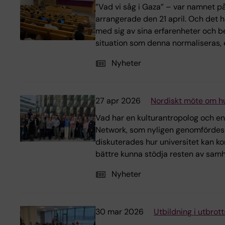
”Vad vi såg i Gaza” – var namnet p
arrangerade den 21 april. Och det 
med sig av sina erfarenheter och b
situation som denna normaliseras, e
Nyheter
27 apr 2026
Nordiskt möte om hu
Vad har en kulturan­tropolog och e
Network, som nyligen genomfördes p
diskuterades hur universitet kan ko
bättre kunna stödja resten av samhäl
Nyheter
30 mar 2026
Utbildning i utbrot