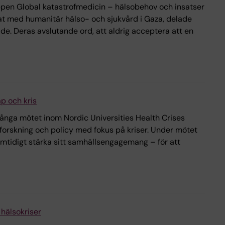
ppen Global katastrofmedicin – hälsobehov och insatser
tat med humanitär hälso- och sjukvård i Gaza, delade
e. Deras avslutande ord, att aldrig acceptera att en
p och kris
långa mötet inom Nordic Universities Health Crises
forskning och policy med fokus på kriser. Under mötet
samtidigt stärka sitt samhällsengagemang – för att
hälsokriser