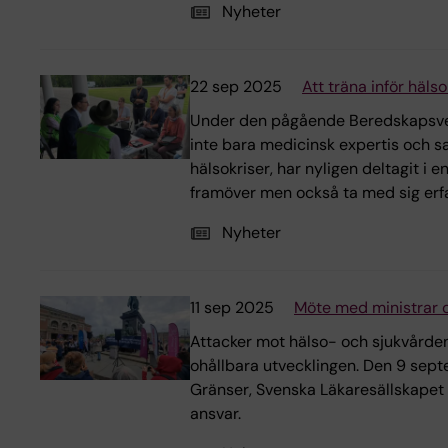
Nyheter
22 sep 2025
Att träna inför häl
Under den pågående Beredskapsvec
inte bara medicinsk expertis och 
hälsokriser, har nyligen deltagit i 
framöver men också ta med sig erfa
Nyheter
11 sep 2025
Möte med ministrar 
Attacker mot hälso- och sjukvården
ohållbara utvecklingen. Den 9 sep
Gränser, Svenska Läkaresällskapet 
ansvar.