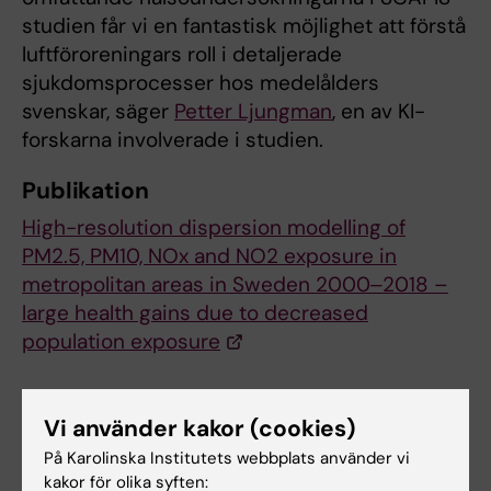
studien får vi en fantastisk möjlighet att förstå
luftföroreningars roll i detaljerade
sjukdomsprocesser hos medelålders
svenskar, säger
Petter Ljungman
, en av KI-
forskarna involverade i studien.
Publikation
High-resolution dispersion modelling of
PM2.5, PM10, NOx and NO2 exposure in
metropolitan areas in Sweden 2000‒2018 –
large health gains due to decreased
population exposure
Kartbilder
Vi använder kakor (cookies)
Illustrativa kartor från studien finns att ladda
På Karolinska Institutets webbplats använder vi
ner fritt via svensk nationell
kakor för olika syften: