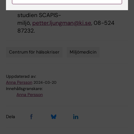
Karolinska Institutet, samordnare för
studien SCAPIS-
miljö,
petter.ljungman@ki.se
, 08-524
87232.
Centrum för hälsokriser
Miljömedicin
Tags
Uppdaterad av:
Anna Persson
2024-03-20
Innehållsgranskare:
Anna Persson
Dela