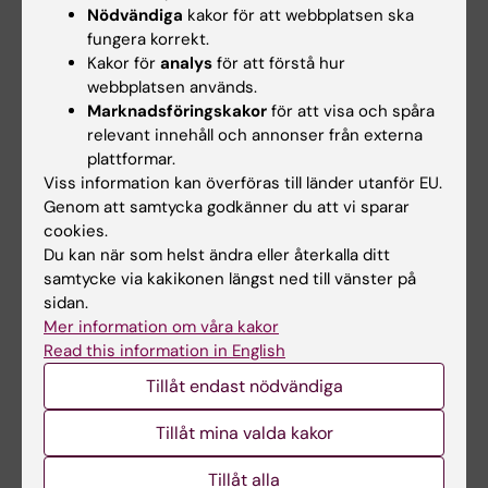
Nödvändiga
kakor för att webbplatsen ska
dataservice
:
https://doi.org/10.5878/btxv-
fungera korrekt.
v698
.
Kakor för
analys
för att förstå hur
Vid publicering ange källa:
Luft- och
webbplatsen används.
bullerkartor för SCAPIS-miljö
Marknadsföringskakor
för att visa och spåra
relevant innehåll och annonser från externa
plattformar.
Kontaktpersoner
Viss information kan överföras till länder utanför EU.
Genom att samtycka godkänner du att vi sparar
Karl Kilbo Edlund, läkare, doktorand,
cookies.
Du kan när som helst ändra eller återkalla ditt
Göteborgs
samtycke via kakikonen längst ned till vänster på
universitet,
karl.kilbo.edlund@gu.se
,
sidan.
telefon 0769-31 54 58.
Mer information om våra kakor
Leo Stockfelt, docent, specialistläkare,
Read this information in English
samordnare för studien SCAPIS-miljö,
Tillåt endast nödvändiga
Göteborgs
universitet,
leo.stockfelt@amm.gu.se
,
Tillåt mina valda kakor
telefon 0708-17 76 56
Tillåt alla
Petter Ljungman, docent, överläkare,