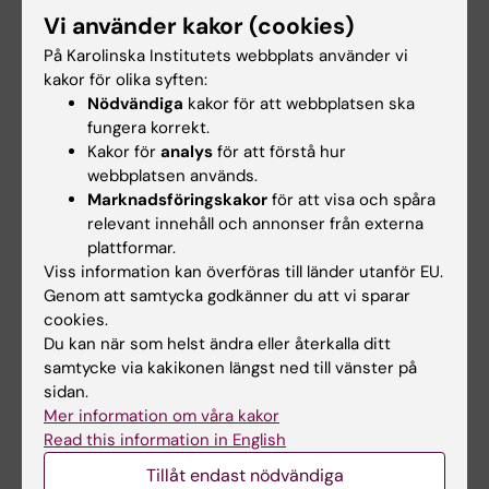
Vi använder kakor (cookies)
resurser som göra mest nytta i en hälsokris.
Centrum för hälsokriser kommer att fortsätta
På Karolinska Institutets webbplats använder vi
kakor för olika syften:
driva frågan tillsammans med nätverket, och
Nödvändiga
kakor för att webbplatsen ska
har även publicerat
slutsatserna från forumet
,
fungera korrekt.
som finns tillgängliga för nedladdning.
Kakor för
analys
för att förstå hur
webbplatsen används.
Marknadsföringskakor
för att visa och spåra
relevant innehåll och annonser från externa
Slutsatser från Hälsokrisforum 2024
(PDF,
plattformar.
962.29 KB)
Viss information kan överföras till länder utanför EU.
Genom att samtycka godkänner du att vi sparar
cookies.
Centrum för hälsokriser
Hälso- och sjukvård
Du kan när som helst ändra eller återkalla ditt
Tags
samtycke via kakikonen längst ned till vänster på
sidan.
Samverkan
Mer information om våra kakor
Read this information in English
Tillåt endast nödvändiga
Uppdaterad av: