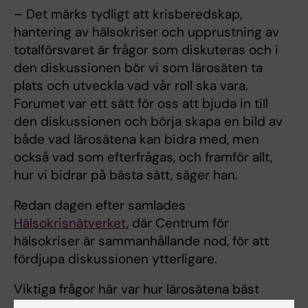
– Det märks tydligt att krisberedskap,
hantering av hälsokriser och upprustning av
totalförsvaret är frågor som diskuteras och i
den diskussionen bör vi som lärosäten ta
plats och utveckla vad vår roll ska vara.
Forumet var ett sätt för oss att bjuda in till
den diskussionen och börja skapa en bild av
både vad lärosätena kan bidra med, men
också vad som efterfrågas, och framför allt,
hur vi bidrar på bästa sätt, säger han.
Redan dagen efter samlades
Hälsokrisnätverket
, där Centrum för
hälsokriser är sammanhållande nod, för att
fördjupa diskussionen ytterligare.
Viktiga frågor här var hur lärosätena bäst
samarbetar för att nå ut med kompetens och