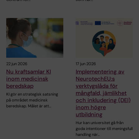
22 jun 2026
17 jun 2026
Nu kraftsamlar KI
Implementering av
inom medicinsk
NeurotechEU:s
beredskap
verktygslåda för
mångfald, jämlikhet
KI gör en strategisk satsning
och inkludering (DEI)
på området medicinsk
beredskap. Målet är att…
inom högre
utbildning
Hur kan universitet gå från
goda intentioner till meningsfull
handling när…