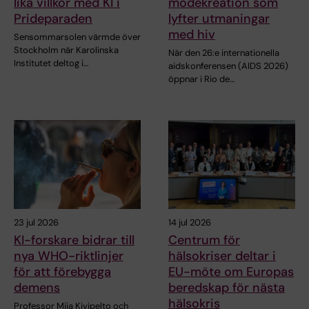
lika villkor med KI i
modekreation som
Prideparaden
lyfter utmaningar
med hiv
Sensommarsolen värmde över
Stockholm när Karolinska
När den 26:e internationella
Institutet deltog i…
aidskonferensen (AIDS 2026)
öppnar i Rio de…
23 jul 2026
14 jul 2026
KI-forskare bidrar till
Centrum för
nya WHO-riktlinjer
hälsokriser deltar i
för att förebygga
EU-möte om Europas
demens
beredskap för nästa
hälsokris
Professor Miia Kivipelto och