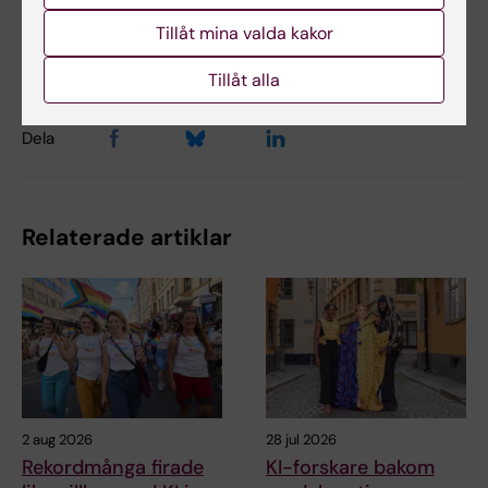
Åsa Svensson
2025-03-18
Tillåt mina valda kakor
Innehållsgranskare:
Åsa Svensson
Tillåt alla
Dela
Relaterade artiklar
2 aug 2026
28 jul 2026
Rekordmånga firade
KI-forskare bakom