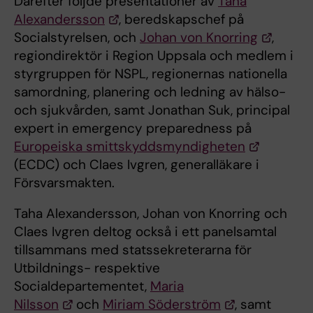
Därefter följde presentationer av
Taha
Alexandersson
, beredskapschef på
Socialstyrelsen, och
Johan von Knorring
,
regiondirektör i Region Uppsala och medlem i
styrgruppen för NSPL, regionernas nationella
samordning, planering och ledning av hälso-
och sjukvården, samt Jonathan Suk, principal
expert in emergency preparedness på
Europeiska smittskyddsmyndigheten
(ECDC) och Claes Ivgren, generalläkare i
Försvarsmakten.
Taha Alexandersson, Johan von Knorring och
Claes Ivgren deltog också i ett panelsamtal
tillsammans med statssekreterarna för
Utbildnings- respektive
Socialdepartementet,
Maria
Nilsson
och
Miriam Söderström
, samt