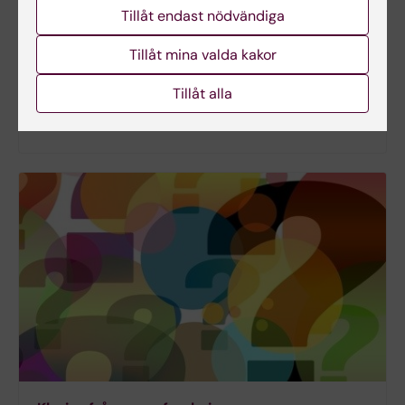
Tillåt endast nödvändiga
nyhetsbrev som håller dig uppdaterad om all
spännande forskning som sker vid Karolinska
Tillåt mina valda kakor
Institutet. Missa inte läsvärda forskningsnyheter,
nyfikna poddavsnitt och annat populärvetenskapligt
Tillåt alla
innehåll om hälsa och medicinsk forskning. Anmäl
dig här.