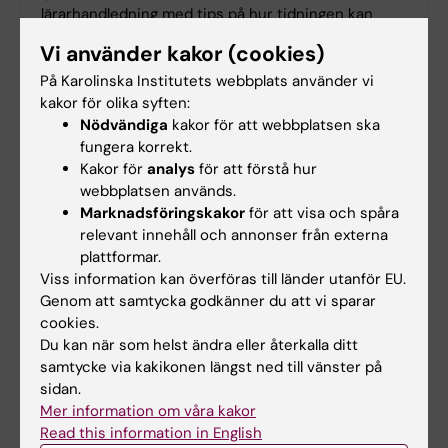
lärarhandledning med tips på hur tidningen kan
användas i undervisningen.
Vi använder kakor (cookies)
På Karolinska Institutets webbplats använder vi
kakor för olika syften:
Mer populärvetenskap
Nödvändiga
kakor för att webbplatsen ska
fungera korrekt.
Kakor för
analys
för att förstå hur
webbplatsen används.
Marknadsföringskakor
för att visa och spåra
relevant innehåll och annonser från externa
plattformar.
Viss information kan överföras till länder utanför EU.
Genom att samtycka godkänner du att vi sparar
cookies.
Du kan när som helst ändra eller återkalla ditt
samtycke via kakikonen längst ned till vänster på
KI:s nyhetsbrev
sidan.
Mer information om våra kakor
Håll koll på spännande forskning
Read this information in English
Medicinvetaren är ett populärvetenskapligt