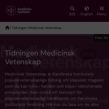
Skip
to
main
Sök
English
Meny
content
/ Tidningen Medicinsk Vetenskap
Breadcrumb
Foto: KA
Tidningen Medicinsk
Vetenskap
Medicinsk Vetenskap är Karolinska Institutets
populärvetenskapliga tidning, ett klassiskt magasin
som du kan hålla i handen och köpa i välsorterade
pressbyråer, men också ett koncept för
populärvetenskapligt berättande om Karolinska
Institutets forskning. Här kan du läsa om de allra