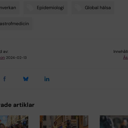
mverkan
Epidemiologi
Global hälsa
astrofmedicin
d av:
Innehål
son
Ås
2024-02-13
ade artiklar