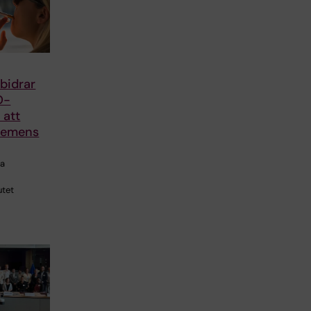
 bidrar
O-
r att
demens
ra
utet