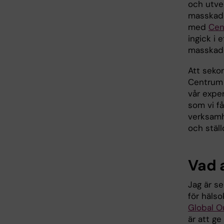
och utve
masskad
med
Cen
ingick i 
masskad
Att sekon
Centrum 
vår expe
som vi få
verksamhe
och stäl
Vad 
Jag är s
för häls
Global O
är att ge