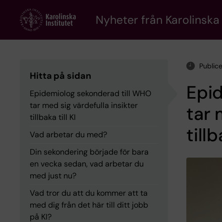
Skip
to
Nyheter från Karolinska 
main
content
Public
Hitta på sidan
Epi
Epidemiolog sekonderad till WHO
tar med sig värdefulla insikter
tar 
tillbaka till KI
tillb
Vad arbetar du med?
Din sekondering började för bara
en vecka sedan, vad arbetar du
med just nu?
Vad tror du att du kommer att ta
med dig från det här till ditt jobb
på KI?