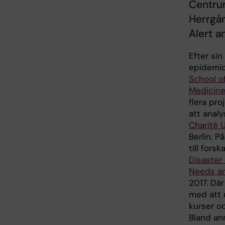
Centru
Herrgå
Alert 
Efter si
epidemio
School o
Medicin
flera pr
att anal
Charité 
Berlin. P
till fors
Disaster
Needs a
2017. Där
med att 
kurser o
Bland an