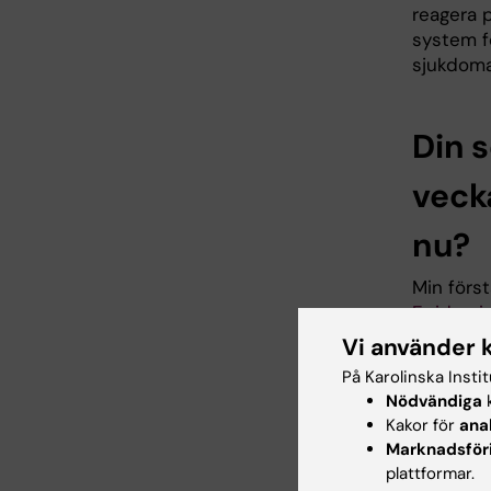
reagera p
system f
sjukdoma
Din 
veck
nu?
Min först
Epidemio
också at
Vi använder 
Engageme
På Karolinska Insti
Emergen
Nödvändiga
k
Kakor för
ana
Senare ä
Marknadsför
gränsöve
plattformar.
spridnin