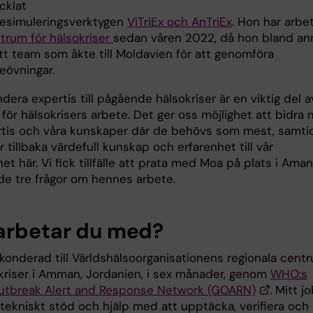
cklat
esimuleringsverktygen
ViTriEx och AnTriEx
. Hon har arbe
trum för hälsokriser
sedan våren 2022, då hon bland an
ett team som åkte till Moldavien för att genomföra
eövningar.
dera expertis till pågående hälsokriser är en viktig del a
för hälsokrisers arbete. Det ger oss möjlighet att bidra
rtis och våra kunskaper där de behövs som mest, samtid
r tillbaka värdefull kunskap och erfarenhet till vår
t här. Vi fick tillfälle att prata med Moa på plats i Aman
lde tre frågor om hennes arbete.
arbetar du med?
ekonderad till Världshälsoorganisationens regionala cent
okriser i Amman, Jordanien, i sex månader, genom
WHO:s
utbreak Alert and Response Network (GOARN)
. Mitt j
 tekniskt stöd och hjälp med att upptäcka, verifiera och