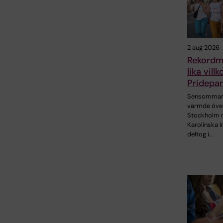
2 aug 2026
Rekordm
lika vill
Pridepa
Sensommar
värmde öve
Stockholm 
Karolinska I
deltog i…