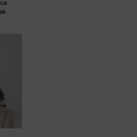
Moa
eak