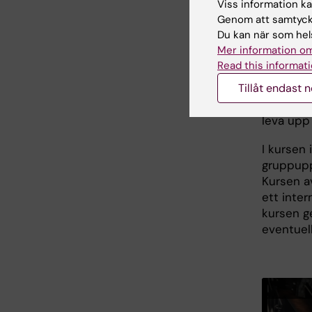
Viss information kan
Genom att samtycka
Lisa Stok
Du kan när som hels
vardags 
Mer information om
läkare på
Read this informati
Tillåt endast 
– Jag tyc
arbete, i
leva upp 
I kursen 
gruppupp
Kursen a
ett inter
kursen g
eventuell