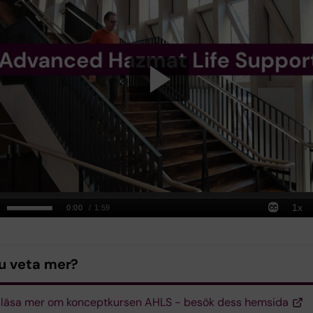
du veta mer?
u läsa mer om konceptkursen AHLS - besök dess hemsida