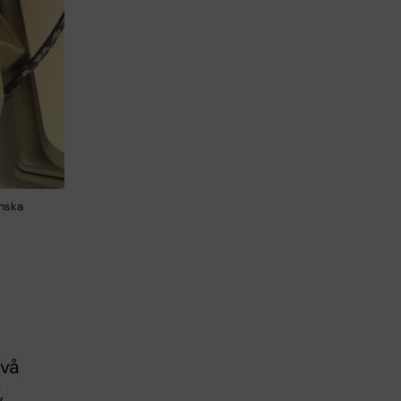
inska
två
,