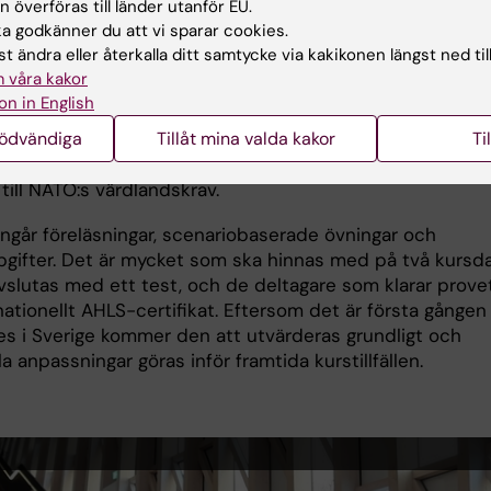
 överföras till länder utanför EU.
 godkänner du att vi sparar cookies.
seth från Region Blekinge håller med. Hon arbetar till
t ändra eller återkalla ditt samtycke via kakikonen längst ned til
som beredskapsöverläkare och medicinskt ledningsansv
 våra kakor
 akutkliniken.
on in English
nödvändiga
Tillåt mina valda kakor
Ti
ker det är en väldigt givande kurs, som är relevant för vå
nte minst i att öka sjukvårdens generella beredskap och 
till NATO:s värdlandskrav.
ingår föreläsningar, scenariobaserade övningar och
gifter. Det är mycket som ska hinnas med på två kursda
vslutas med ett test, och de deltagare som klarar provet
nationellt AHLS-certifikat. Eftersom det är första gången
es i Sverige kommer den att utvärderas grundligt och
a anpassningar göras inför framtida kurstillfällen.