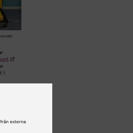
korrekt
r
port
he
 i
v
ka
BRN-
at
 från externa