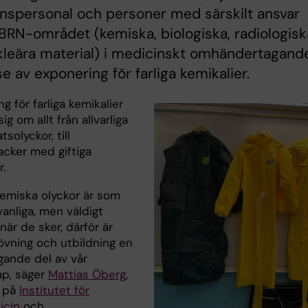
nspersonal och personer med särskilt ansvar
RN-området (kemiska, biologiska, radiologisk
leära material) i medicinskt omhändertagande
e av exponering för farliga kemikalier.
g för farliga kemikalier
ig om allt från allvarliga
tsolyckor, till
acker med giftiga
.
kemiska olyckor är som
vanliga, men väldigt
 när de sker, därför är
övning och utbildning en
gande del av vår
p, säger
Mattias Öberg
,
g på
Institutet för
icin
och