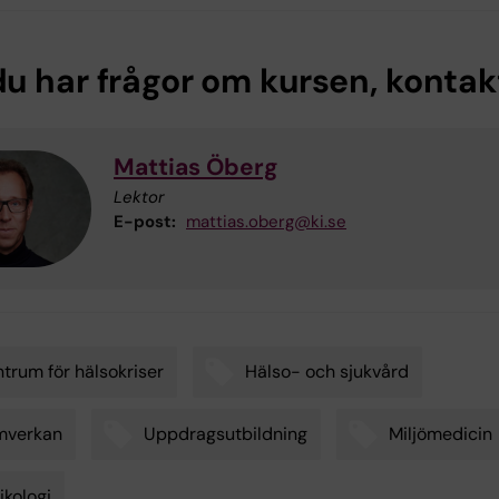
u har frågor om kursen, kontak
Mattias Öberg
Lektor
E-post:
mattias.oberg@ki.se
trum för hälsokriser
Hälso- och sjukvård
mverkan
Uppdragsutbildning
Miljömedicin
ikologi