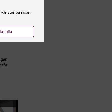
l vänster på sidan.
arig
llåt alla
rt
att
gar.
 får