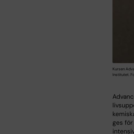
Kursen Adva
Institutet. 
Advanc
livsup
kemiska
ges för
intensi