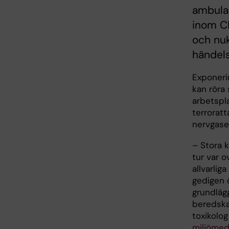
ambula
inom CB
och nuk
händels
Exponerin
kan röra s
arbetspla
terroratt
nervgaser
– Stora 
tur var o
allvarliga
gedigen 
grundläg
beredska
toxikolo
miljömed