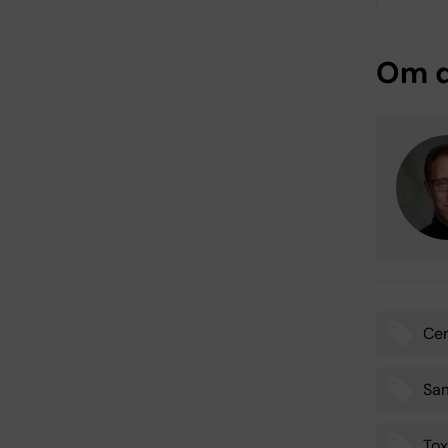
Om d
Cen
Tags
Sa
Tox