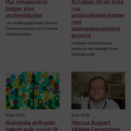
Hur mitokondrier
AI hjälper till att hitta
bygger sina
nya
proteinfabriker
antibiotikakandidater
mot
I en studie publicerad i Nature
läkemedelsresistent
Communications har forskare
vid Karolinska…
gonorré
Forskare vid Karolinska
Institutet har bidragit till en
internationell…
12 jun 2026
8 jun 2026
Biologiska skillnader
Marcus Buggert
bakom svår covid-19
tilldelas Fernströms