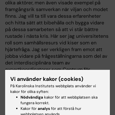
olika aktörer, men även visade exempel på
framgångsrik samverkan när viljan och modet
finns. Jag vill ta till vara dessa erfarenheter
och hitta sätt att bibehålla och bygga vidare
på dessa samarbeten så att vi står bättre
rustade i nästa kris. Här ser jag universitetens
roll som samhällsresurs vid kiser som en
hjärtefråga. Jag ser verkligen fram emot att
jobba vidare på frågeställningarna som del av
det interdisciplinära team av
expertkoordinatorer som Centrum för
hälsokriser byggt upp, säger Jessica.
Vi använder kakor (cookies)
På Karolinska Institutets webbplats använder vi
kakor för olika syften:
Biobank
Biomedicum
Nödvändiga
kakor för att webbplatsen ska
Tags
fungera korrekt.
Centrum för hälsokriser
Kakor för
analys
för att förstå hur
webbplatsen används.