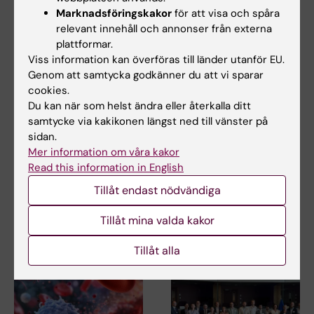
Biomedicinsk laboratorievetenskap/teknologi
Marknadsföringskakor
för att visa och spåra
relevant innehåll och annonser från externa
Covid-19
plattformar.
Viss information kan överföras till länder utanför EU.
Genom att samtycka godkänner du att vi sparar
cookies.
Uppdaterad av:
Du kan när som helst ändra eller återkalla ditt
Åsa Svensson
2023-04-04
samtycke via kakikonen längst ned till vänster på
Innehållsgranskare:
sidan.
Åsa Svensson
Mer information om våra kakor
Read this information in English
Dela
Tillåt endast nödvändiga
Tillåt mina valda kakor
Relaterade artiklar
Tillåt alla