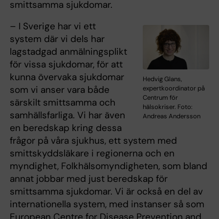
smittsamma sjukdomar.
– I Sverige har vi ett
system där vi dels har
lagstadgad anmälningsplikt
för vissa sjukdomar, för att
kunna övervaka sjukdomar
Hedvig Glans,
som vi anser vara både
expertkoordinator på
Centrum för
särskilt smittsamma och
hälsokriser. Foto:
samhällsfarliga. Vi har även
Andreas Andersson
en beredskap kring dessa
frågor på våra sjukhus, ett system med
smittskyddsläkare i regionerna och en
myndighet, Folkhälsomyndigheten, som bland
annat jobbar med just beredskap för
smittsamma sjukdomar. Vi är också en del av
internationella system, med instanser så som
European Centre for Disease Prevention and