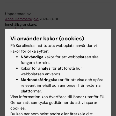
Uppdaterad av:
Anne Hammarskjöld
2024-10-01
Innehållsgranskare:
Åsa Svensson
Vi använder kakor (cookies)
På Karolinska Institutets webbplats använder vi
Dela
kakor för olika syften:
Nödvändiga
kakor för att webbplatsen ska
fungera korrekt.
Kakor för
analys
för att förstå hur
webbplatsen används.
Mer om det här ämnet
Marknadsföringskakor
för att visa och spåra
relevant innehåll och annonser från externa
Mer om Beredskapsveckan
plattformar.
Viss information kan överföras till länder utanför EU.
Genom att samtycka godkänner du att vi sparar
cookies.
Relaterat
Du kan när som helst ändra eller återkalla ditt