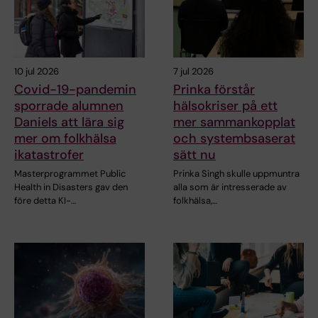
10 jul 2026
7 jul 2026
Covid-19-pandemin
Prinka förstår
sporrade alumnen
hälsokriser på ett
Daniels att lära sig
mer sammankopplat
mer om folkhälsa
och systembsaserat
ikatastrofer
sätt nu
Masterprogrammet Public
Prinka Singh skulle uppmuntra
Health in Disasters gav den
alla som är intresserade av
före detta KI-…
folkhälsa,…