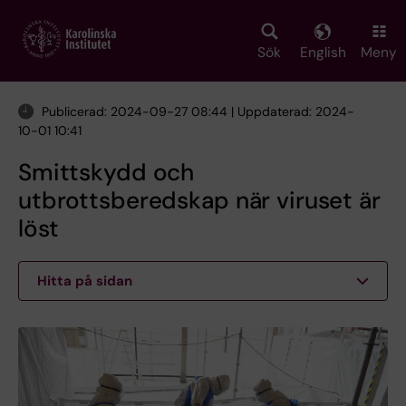
Skip
to
main
Sök
English
Meny
content
Publicerad: 2024-09-27 08:44 | Uppdaterad: 2024-
10-01 10:41
Smittskydd och
utbrottsberedskap när viruset är
löst
Hitta på sidan