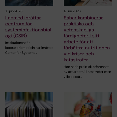
18 jun 2026
17 jun 2026
Labmed inrättar
Sahar kombinerar
centrum för
praktiska och
systeminfektionsbiol
vetenskapliga
ogi (CSIB)
färdigheter i sitt
arbete för att
Institutionen för
förbättra nutritionen
laboratoriemedicin har inrättat
Center for Systems…
vid kriser och
katastrofer
Hon hade praktisk erfarenhet
av att arbeta i katastrofer men
ville också…