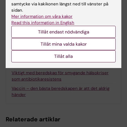
samtycke via kakikonen längst ned till vänster på
Mer om Centrum för hälsokriser
sidan.
Mer information om våra kakor
Prenumererar på centrets nyhetsbrev
Read this information in English
Beredskapsveckan är här, men vad är egentligen
Tillåt endast nödvändiga
beredskap?
Beredskap i intensivvården och behovet av
Tillåt mina valda kakor
prioriteringar
Tillåt alla
Laboratorieberedskap och vikten av att omsätta
erfarenhet till beredskap
Viktigt med beredskap för smygande hälsokriser
som antibiotikaresistens
Vaccin – den bästa beredskapen är att det aldrig
händer
Relaterade artiklar