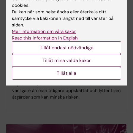
cookies.
Du kan när som helst ändra eller återkalla ditt
samtycke via kakikonen längst ned till vänster på
sidan.
Mer information om våra kakor
Read this information in English
Ny studie
Tillåt endast nödvändiga
Spädbarnskollaps ovanligt men kan
Tillåt mina valda kakor
få allvarliga konsekvenser
Plötslig oväntad spädbarnskollaps under den första
Tillåt alla
levnadsveckan är ovanligt, men kan få allvarliga
följder. En ny studie visar att tillståndet ändå är
vanligare än man tidigare uppskattat och lyfter fram
åtgärder som kan minska risken.