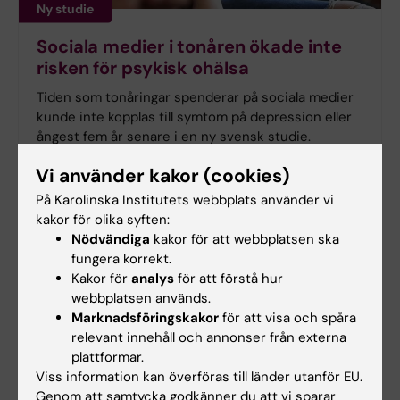
Ny studie
Sociala medier i tonåren ökade inte
risken för psykisk ohälsa
Tiden som tonåringar spenderar på sociala medier
kunde inte kopplas till symtom på depression eller
ångest fem år senare i en ny svensk studie.
Forskningen från Karolinska Institutet har
Vi använder kakor (cookies)
publicerats i
Journal of Adolescent Health
.
På Karolinska Institutets webbplats använder vi
kakor för olika syften:
Nödvändiga
kakor för att webbplatsen ska
fungera korrekt.
Kakor för
analys
för att förstå hur
webbplatsen används.
Marknadsföringskakor
för att visa och spåra
relevant innehåll och annonser från externa
plattformar.
Viss information kan överföras till länder utanför EU.
Genom att samtycka godkänner du att vi sparar