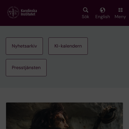
Skip
to
main
Sök
English
Meny
content
Nyhetsarkiv
KI-kalendern
Presstjänsten