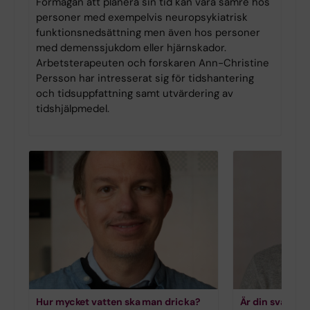
Förmågan att planera sin tid kan vara sämre hos
personer med exempelvis neuropsykiatrisk
funktionsnedsättning men även hos personer
med demenssjukdom eller hjärnskador.
Arbetsterapeuten och forskaren Ann-Christine
Persson har intresserat sig för tidshantering
och tidsuppfattning samt utvärdering av
tidshjälpmedel.
Hur mycket vatten ska man dricka?
Är din svartsj