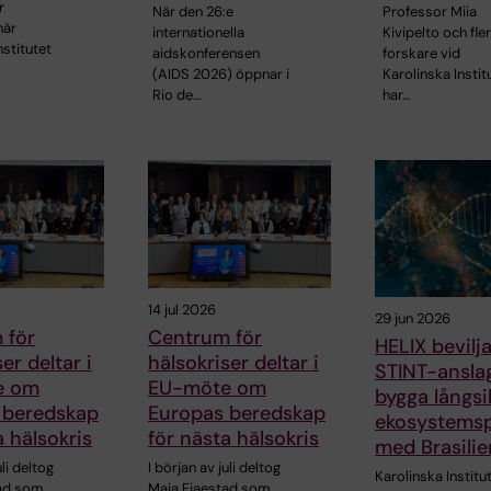
r
När den 26:e
Professor Miia
när
internationella
Kivipelto och fle
nstitutet
aidskonferensen
forskare vid
(AIDS 2026) öppnar i
Karolinska Instit
Rio de…
har…
14 jul 2026
29 jun 2026
 för
Centrum för
HELIX bevilja
er deltar i
hälsokriser deltar i
STINT-anslag
e om
EU-möte om
bygga långsi
 beredskap
Europas beredskap
ekosystemsp
a hälsokris
för nästa hälsokris
med Brasilie
uli deltog
I början av juli deltog
Karolinska Institu
tad som
Maja Fjaestad som