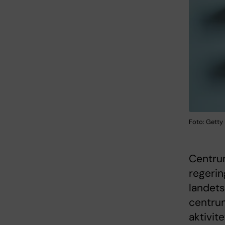
Foto: Getty
Centrum
regerin
landets
centrum
aktivi