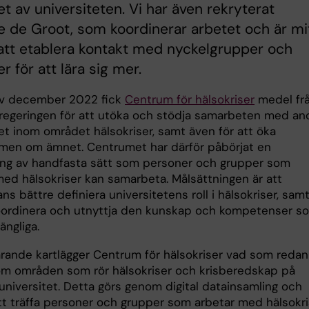
et av universiteten. Vi har även rekryterat
e de Groot, som koordinerar arbetet och är mi
att etablera kontakt med nyckelgrupper och
r för att lära sig mer.
 av december 2022 fick
Centrum för hälsokriser
medel fr
regeringen för att utöka och stödja samarbeten med an
et inom området hälsokriser, samt även för att öka
en om ämnet. Centrumet har därför påbörjat en
ing av handfasta sätt som personer och grupper som
med hälsokriser kan samarbeta. Målsättningen är att
ns bättre definiera universitetens roll i hälsokriser, samt
oordinera och utnyttja den kunskap och kompetenser s
gängliga.
arande kartlägger Centrum för hälsokriser vad som redan
om områden som rör hälsokriser och krisberedskap på
universitet. Detta görs genom digital datainsamling och
t träffa personer och grupper som arbetar med hälsokr