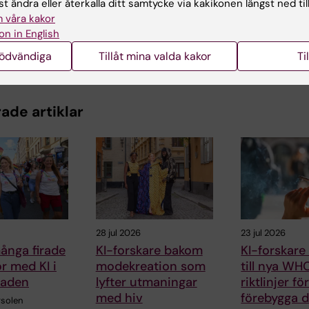
t ändra eller återkalla ditt samtycke via kakikonen längst ned til
 våra kakor
on in English
nödvändiga
Tillåt mina valda kakor
Ti
ade artiklar
28 jul 2026
23 jul 2026
ånga firade
KI-forskare bakom
KI-forskare
kor med KI i
modekreation som
till nya WH
raden
lyfter utmaningar
riktlinjer fö
med hiv
förebygga 
solen