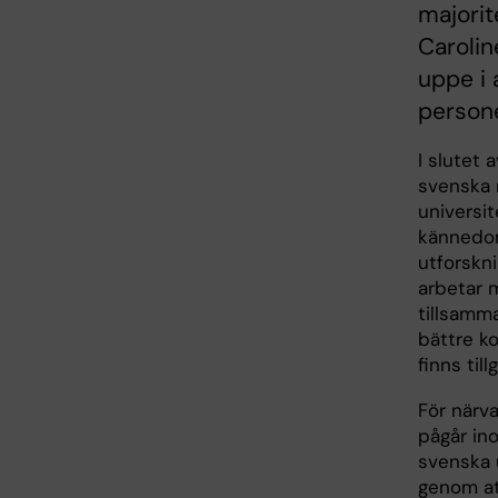
majorit
Carolin
uppe i 
persone
I slutet
svenska 
universit
kännedom
utforskn
arbetar 
tillsamma
bättre k
finns till
För närv
pågår in
svenska 
genom at