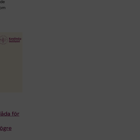
ade
som
åda för
högre