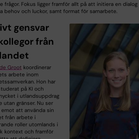
e frågor. Fokus ligger framför allt på att initiera en dialo
era behov och luckor, samt format för samarbete.
ivt gensvar
kollegor från
 landet
 de Groot
koordinerar
ts arbete inom
tetssamverkan. Hon har
studerat på KI och
mycket i utlandsuppdrag
e utan gränser. Nu ser
 emot att använda sin
t från arbete i
rande roller utomlands i
k kontext och framför
sätta att definiera