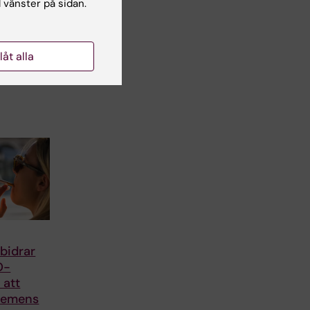
l vänster på sidan.
llåt alla
 bidrar
O-
r att
demens