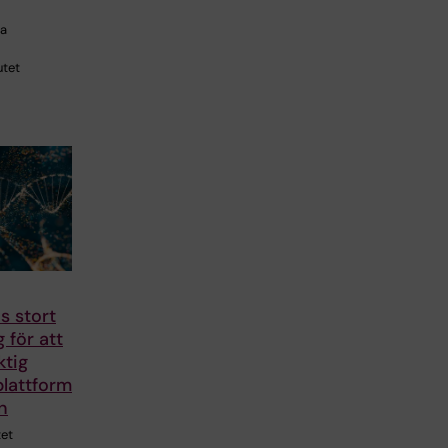
ra
utet
s stort
 för att
ktig
lattform
n
tet