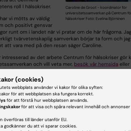
etens roll I hälsokriser.
Caroline de Groot - koordinator för
universitetssamverkan på Centrum fö
s har vi mötts av väldig
hälsokriser Foto: Evelina Björninen
m och positivt gensvar
egor runt om i landet när vi pratar om de här frågorna. Ja
rkligt tvärvetenskaplig samverkan börjar ta form och jag
t att vara med på den resan säger Caroline.
 intresserad av det arbete Centrum för hälsokriser gör k
tetssamverkan och vill veta mer,
besök vår hemsida
eller
 Caroline
direkt.
kakor (cookies)
tutets webbplats använder vi kakor för olika syften:
akor för att webbplatsen ska fungera korrekt.
trum för hälsokriser
Samverkan
lys
för att förstå hur webbplatsen används.
ingskakor
för att visa och spåra relevant innehåll och annonser
 överföras till länder utanför EU.
d av:
Innehål
 godkänner du att vi sparar cookies.
son
Ås
2023-09-21