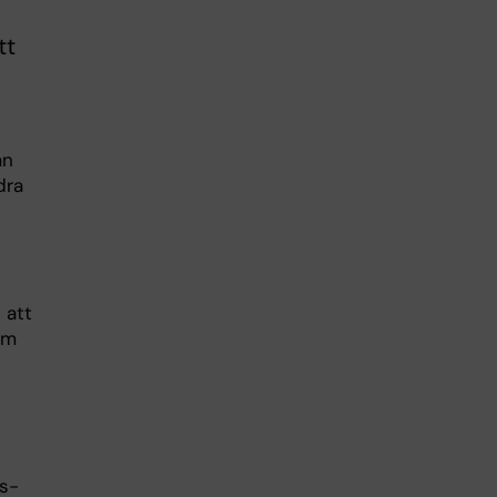
tt
ån
dra
 att
om
is-