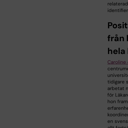
relaterad
identifi
Posit
från 
hela
Caroline
centrume
universi
tidigare 
arbetat 
för Läkar
hon fram
erfarenhe
koordine
en svens
allt fort