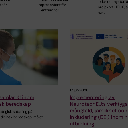
leder det nystart
t för
representant för
projektet HELIX, 
…
Centrum för…
har…
17 jun 2026
samlar KI inom
Implementering av
sk beredskap
NeurotechEU:s verktygsl
mångfald, jämlikhet och
rategisk satsning på
inkludering (DEI) inom 
icinsk beredskap. Målet
utbildning