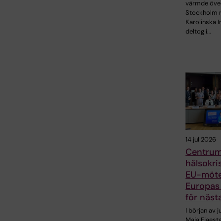
värmde öve
Stockholm 
Karolinska I
deltog i…
14 jul 2026
Centrum
hälsokris
EU-möt
Europas
för näst
I början av j
Maja Fjaes