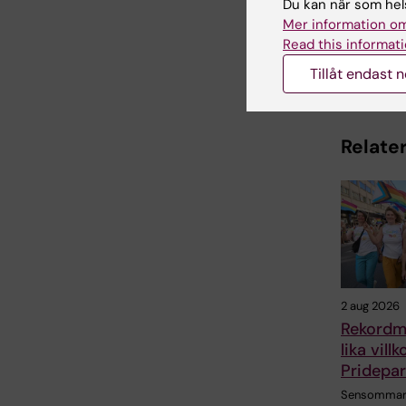
Du kan när som hels
Mer information om
Read this informati
Dela
Tillåt endast 
Relater
2 aug 2026
Rekordm
lika vill
Pridepa
Sensommar