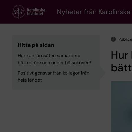
Skip
to
Nyheter från Karolinska 
main
content
Public
Hitta på sidan
Hur 
Hur kan lärosäten samarbeta
bättre före och under hälsokriser?
bätt
Positivt gensvar från kollegor från
hela landet