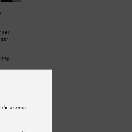
r
g ser
 ser
ring
 från externa
lsgranskare:
a Svensson