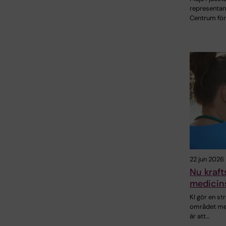
representan
Centrum för
22 jun 2026
Nu kraft
medicin
KI gör en st
området med
är att…