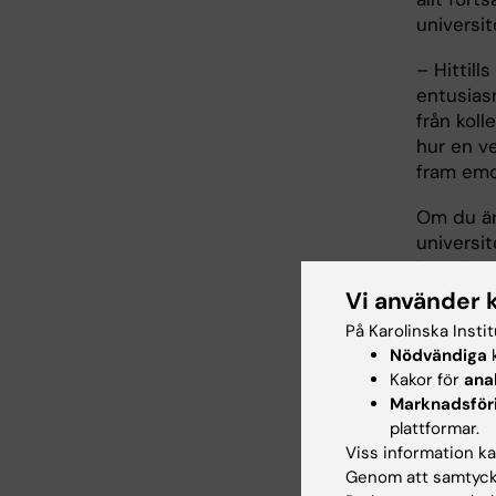
universit
– Hittill
entusias
från koll
hur en ve
fram emo
Om du är
universi
kontakta
Vi använder 
På Karolinska Insti
Nödvändiga
k
Cen
Tags
Kakor för
ana
Marknadsför
plattformar.
Viss information kan
Uppdatera
Genom att samtycka
Åsa Svens