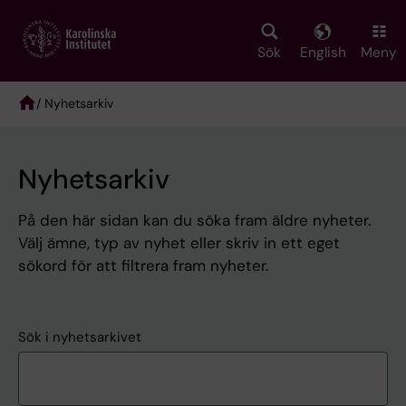
Skip
to
main
Sök
English
Meny
content
/ Nyhetsarkiv
Breadcrumb
Nyhetsarkiv
På den här sidan kan du söka fram äldre nyheter.
Välj ämne, typ av nyhet eller skriv in ett eget
sökord för att filtrera fram nyheter.
Sök i nyhetsarkivet