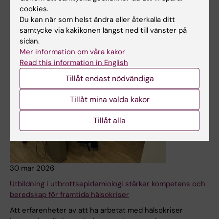
cookies.
Du kan när som helst ändra eller återkalla ditt
samtycke via kakikonen längst ned till vänster på
sidan.
Mer information om våra kakor
Read this information in English
Tillåt endast nödvändiga
Tillåt mina valda kakor
Tillåt alla
30 mar 2026
Utbildning i utbrottsepidemiologi stärker kompetens och
beredskap för framtida hälsokriser
Att erfarenheter av att ha arbetat med hälsokriser