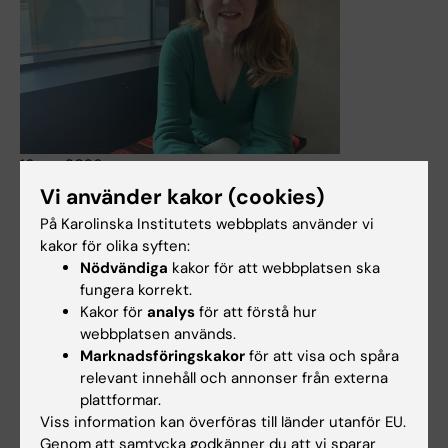
16 apr 2026
Vi använder kakor (cookies)
Ny kurs stärker barnmorskors kompetens inom
klimakterievård
På Karolinska Institutets webbplats använder vi
kakor för olika syften:
Efterfrågan på specialiserad och evidensbaserad
Nödvändiga
kakor för att webbplatsen ska
klimakterievård ökar i hela landet. Anmälan är nu öppen
fungera korrekt.
till Karolinska Institutets nya uppdragsutbildning som ger
Kakor för
analys
för att förstå hur
barnmorskor fördjupad kompetens att utveckla och leda
webbplatsen används.
klimakterievården i sin egen verksamhet – i linje med
Marknadsföringskakor
för att visa och spåra
Socialstyrelsens nya nationella riktlinjer.
relevant innehåll och annonser från externa
Nyheter
plattformar.
Viss information kan överföras till länder utanför EU.
Genom att samtycka godkänner du att vi sparar