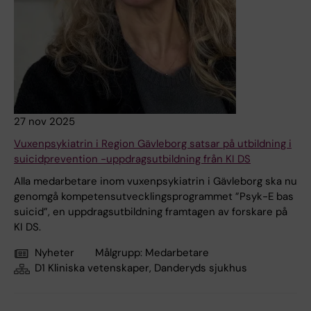
27 nov 2025
Vuxenpsykiatrin i Region Gävleborg satsar på utbildning i
suicidprevention -uppdragsutbildning från KI DS
Alla medarbetare inom vuxenpsykiatrin i Gävleborg ska nu
genomgå kompetensutvecklingsprogrammet ”Psyk-E bas
suicid”, en uppdragsutbildning framtagen av forskare på
KI DS.
Nyheter
Målgrupp:
Medarbetare
D1 Kliniska vetenskaper, Danderyds sjukhus