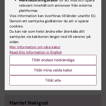
Marknadsföringskakor
för att visa och spåra
universitetet i Dar es-Salaam i Tanzania.
relevant innehåll och annonser från externa
plattformar.
Samtidigt behövs fler internationella
Viss information kan överföras till länder utanför EU.
samarbeten för att hitta sätt att hantera både
Genom att samtycka godkänner du att vi sparar
smittsamma och icke-smittsamma
cookies.
sjukdomar.
Du kan när som helst ändra eller återkalla ditt
samtycke via kakikonen längst ned till vänster på
– Vi behöver även mer utbildning för stärka
sidan.
både vårt preventiva arbete och den dagliga
Mer information om våra kakor
Read this information in English
hälso- och sjukvården. Vi står inför stora
utmaningar och vissa delar av vår befolkning
Tillåt endast nödvändiga
är drabbade av svält. Bara genom ökad global
Tillåt mina valda kakor
samverkan och partnerskap kan vi skapa en
bättre framtid, säger Harriet Nakigozi.
Tillåt alla
Harriet Nakigozi