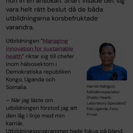
hon in en ansökan. Snart visade det sig
vara helt rätt beslut då de båda
utbildningarna korsbefruktade
varandra.
Utbildningen ”
Managing
innovation for sustainable
health
” riktar sig till chefer
inom hälsosektorn i
Demokratiska republiken
Kongo, Uganda och
Somalia.
Harriet Nakigozi,
folkhälsospecialist
(Public Health
– När jag läste om
Laboratory Specialist)
utbildningen förstod jag att
från Uganda. Foto:
Privat
den låg i linje med min
karriär.
Utbildningsprogrammet hade fokus på bland