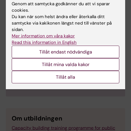
Genom att samtycka godkänner du att vi sparar
Gondwe-Mwangonde.
cookies.
Du kan när som helst ändra eller återkalla ditt
samtycke via kakikonen längst ned till vänster på
sidan.
Mer information om våra kakor
Tiwonge Gondwe-Mwangonde
Read this information in English
Familj:
Man och två söner, fyra och sju år gamla.
Tillåt endast nödvändiga
Bor:
Blantyre, Malawi.
Tillåt mina valda kakor
Fritidsintressen:
Tränar gärna på gym och spelar
volleyboll. Gillar att dansa och umgås med vänner
Tillåt alla
och familj.
Om utbildningen
Capacity building training programme for public