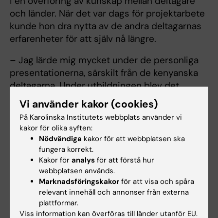
i en överföring av kunskap mellan deltagare
och länder. När det var dags för projektarbete
kunde hon dra nytta av de andra deltagarnas
erfarenheter för att själv nå längre.
– Jag lärde mig mycket under de personliga
presentationerna, särskilt från de kenyanska
deltagarna. Under utbildningen blev det
tydligt att vi alla står inför liknande utmaningar
Vi använder kakor (cookies)
och kan lära av varandra, säger hon.
På Karolinska Institutets webbplats använder vi
kakor för olika syften:
Dessa insikter inspirerade henne och har
Nödvändiga
kakor för att webbplatsen ska
blivit till en drivkraft i vardagen.
fungera korrekt.
Kakor för
analys
för att förstå hur
– Utbildningen var mycket intressant och gav
webbplatsen används.
mig en rad verktyg att använda i mitt yrke.
Marknadsföringskakor
för att visa och spåra
Därför rekommenderar jag verkligen den till
relevant innehåll och annonser från externa
plattformar.
andra som vill bidra till att bygga upp en
Viss information kan överföras till länder utanför EU.
bättre hälso- och sjukvård, säger Tiwonge