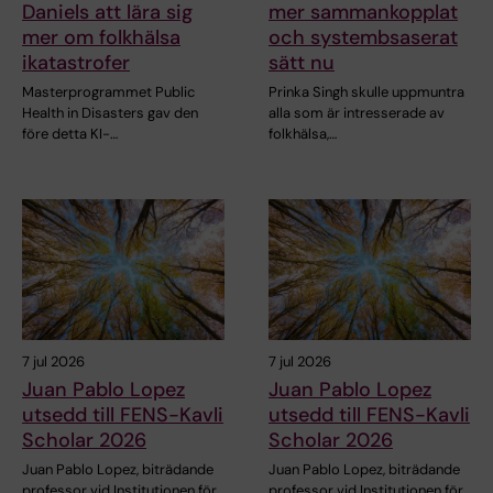
Daniels att lära sig
mer sammankopplat
mer om folkhälsa
och systembsaserat
ikatastrofer
sätt nu
Masterprogrammet Public
Prinka Singh skulle uppmuntra
Health in Disasters gav den
alla som är intresserade av
före detta KI-…
folkhälsa,…
7 jul 2026
7 jul 2026
Juan Pablo Lopez
Juan Pablo Lopez
utsedd till FENS-Kavli
utsedd till FENS-Kavli
Scholar 2026
Scholar 2026
Juan Pablo Lopez, biträdande
Juan Pablo Lopez, biträdande
professor vid Institutionen för…
professor vid Institutionen för…