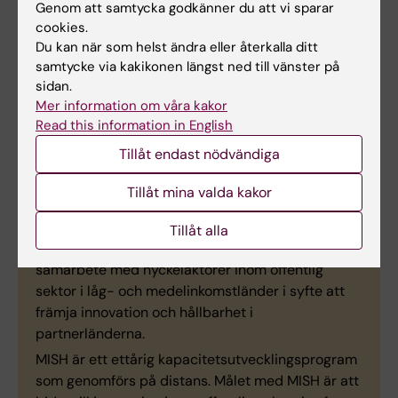
Genom att samtycka godkänner du att vi sparar
dagligt stöd till kursdeltagarna.”
cookies.
Du kan när som helst ändra eller återkalla ditt
samtycke via kakikonen längst ned till vänster på
sidan.
Om ”Managing innovation for
Mer information om våra kakor
Read this information in English
sustainable health”
Tillåt endast nödvändiga
"Managing innovation for sustainable health
(MISH)”
är finansierat av Svenska
Tillåt mina valda kakor
institutet genom SI Public Sector Innovation
Programme, som riktar sig till universitet och
Tillåt alla
högskolor. Utbildningsprogrammet genomförs i
samarbete med nyckelaktörer inom offentlig
sektor i låg- och medelinkomstländer i syfte att
främja innovation och hållbarhet i
partnerländerna.
MISH är ett ettårig kapacitetsutvecklingsprogram
som genomförs på distans. Målet med MISH är att