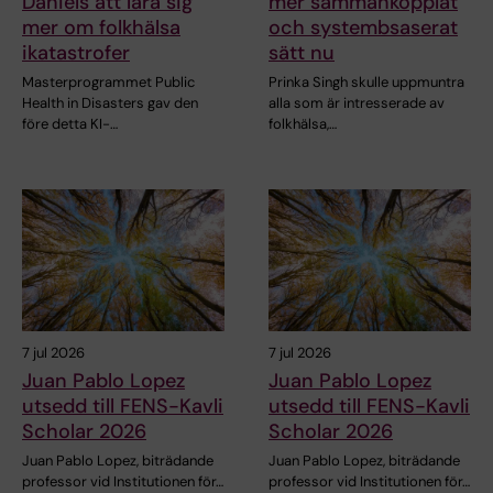
Daniels att lära sig
mer sammankopplat
mer om folkhälsa
och systembsaserat
ikatastrofer
sätt nu
Masterprogrammet Public
Prinka Singh skulle uppmuntra
Health in Disasters gav den
alla som är intresserade av
före detta KI-…
folkhälsa,…
7 jul 2026
7 jul 2026
Juan Pablo Lopez
Juan Pablo Lopez
utsedd till FENS-Kavli
utsedd till FENS-Kavli
Scholar 2026
Scholar 2026
Juan Pablo Lopez, biträdande
Juan Pablo Lopez, biträdande
professor vid Institutionen för…
professor vid Institutionen för…