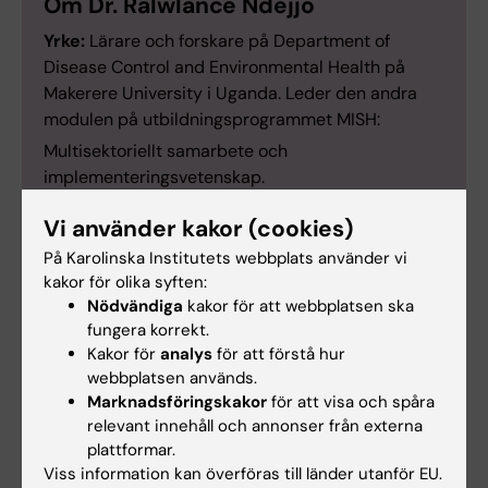
Om Dr. Ralwlance Ndejjo
Yrke:
Lärare och forskare på Department of
Disease Control and Environmental Health på
Makerere University i Uganda. Leder den andra
modulen på utbildningsprogrammet MISH:
Multisektoriellt samarbete och
implementeringsvetenskap.
Det bästa med MISH:
“Att höra om alla projekt
Vi använder kakor (cookies)
som kursdeltagarna initierar till följd av det
På Karolinska Institutets webbplats använder vi
transformativa tänkande de fått till sig under
kakor för olika syften:
MISH.”
Nödvändiga
kakor för att webbplatsen ska
Hur viktigt är samarbetet med lokala
fungera korrekt.
universitet?
Kakor för
analys
för att förstå hur
“De lokala universiteten bidrar med kontextuella
webbplatsen används.
exempel och fältarbetsplatser. De identifierar
Marknadsföringskakor
för att visa och spåra
relevanta samarbetspartners från olika sektorer
relevant innehåll och annonser från externa
inklusive beslutsfattare och personer i ideell
plattformar.
Viss information kan överföras till länder utanför EU.
sektor. De lokala universiteten bidrar också med