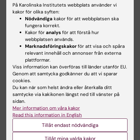
På Karolinska Institutets webbplats använder vi
Dela
kakor för olika syften:
Nödvändiga
kakor för att webbplatsen ska
fungera korrekt.
Kakor för
analys
för att förstå hur
Relaterade artiklar
webbplatsen används.
Marknadsföringskakor
för att visa och spåra
relevant innehåll och annonser från externa
plattformar.
Viss information kan överföras till länder utanför EU.
Genom att samtycka godkänner du att vi sparar
cookies.
Du kan när som helst ändra eller återkalla ditt
samtycke via kakikonen längst ned till vänster på
25 jun 2026
2 jun 2026
sidan.
KI och
Ny utbildning för att
Mer information om våra kakor
Handelshögskolan
stärka arbetet med
Read this information in English
stärker framtidens
unga med depression
Tillåt endast nödvändiga
ledare inom global
Höstterminen 2026 planeras
hälsa
start för en ny
Tillåt mina valda kakor
uppdragsutbildning vid…