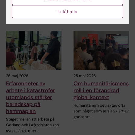
Under en vecka i juni 2026
samlades 33 ledare inom hälsa
Tillåt alla
från hela världen…
26 maj 2026
25 maj 2026
Erfarenheter av
Om humanitärismens
arbete i katastrofer
roll i en förändrad
utomlands stärker
global kontext
beredskap på
Humanitärism betraktas ofta
hemmaplan
som något som är självklart av
godo; att…
Steget mellan att arbeta på
Gotland och i Afghanistan kan
synas långt, men…