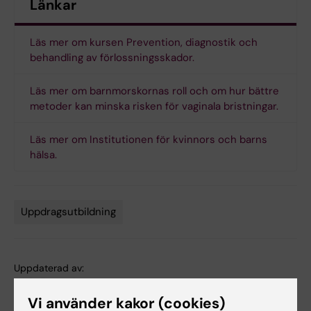
Länkar
Läs mer om kursen Prevention, diagnostik och
behandling av förlossningsskador.
Läs mer om barnmorskornas roll och om hur bättre
metoder kan minska risken för vaginala bristningar.
Läs mer om Institutionen för kvinnors och barns
hälsa.
Uppdragsutbildning
Tags
Uppdaterad av:
Michelle Azorbo
2020-03-05
Vi använder kakor (cookies)