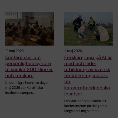
12 maj 2026
4 maj 2026
Konferenser om
Forskargrupp på KI är
personlighetssyndro
med och leder
m samlar 300 kliniker
utbildning av svensk
och forskare
förstärkningsresurs
för
Under några intensiva dagar i
katastrofmedicinska
maj 2026 var Karolinska
Institutet campus…
insatser
I en vecka förvandlades ett
konferensrum på det gamla
fängelset Långholmen…