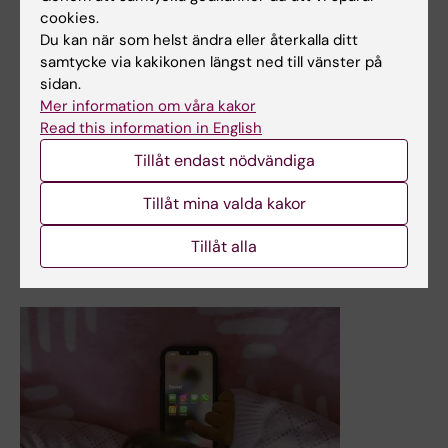
cookies.
13 jun 2025
Du kan när som helst ändra eller återkalla ditt
samtycke via kakikonen längst ned till vänster på
Västerländsk kost kan ge bestående skador i
sidan.
bukspottkörteln enligt ny studie
Mer information om våra kakor
Långvarig västerländsk kost försämrar såväl funktionen
Read this information in English
hos blodkärl i bukspottkörtelns Langerhanska öar som
Tillåt endast nödvändiga
insulintransport – även efter kostomläggning och
viktnedgång, enligt en ny studie av forskare från
Tillåt mina valda kakor
Karolinska Institutet.
Nyheter
Tillåt alla