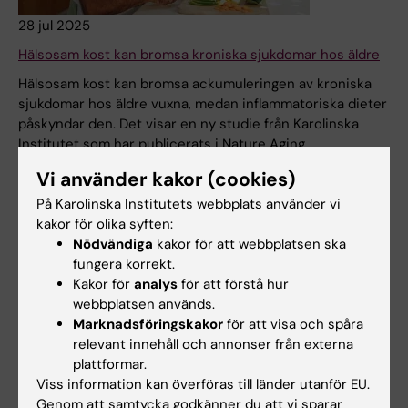
28 jul 2025
Hälsosam kost kan bromsa kroniska sjukdomar hos äldre
Hälsosam kost kan bromsa ackumuleringen av kroniska
sjukdomar hos äldre vuxna, medan inflammatoriska dieter
påskyndar den. Det visar en ny studie från Karolinska
Institutet som har publicerats i Nature Aging.
Vi använder kakor (cookies)
Nyheter
På Karolinska Institutets webbplats använder vi
kakor för olika syften:
Nödvändiga
kakor för att webbplatsen ska
fungera korrekt.
Kakor för
analys
för att förstå hur
webbplatsen används.
Marknadsföringskakor
för att visa och spåra
relevant innehåll och annonser från externa
plattformar.
Viss information kan överföras till länder utanför EU.
Genom att samtycka godkänner du att vi sparar