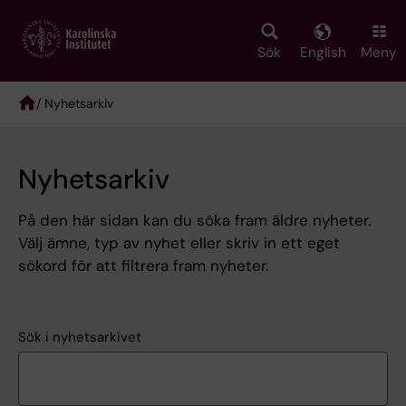
Skip
to
main
Sök
English
Meny
content
/ Nyhetsarkiv
Breadcrumb
Nyhetsarkiv
På den här sidan kan du söka fram äldre nyheter.
Välj ämne, typ av nyhet eller skriv in ett eget
sökord för att filtrera fram nyheter.
Sök i nyhetsarkivet