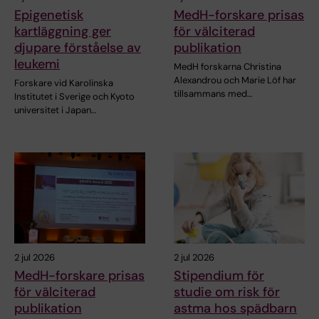
Epigenetisk
MedH-forskare prisas
kartläggning ger
för välciterad
djupare förståelse av
publikation
leukemi
MedH forskarna Christina
Alexandrou och Marie Löf har
Forskare vid Karolinska
tillsammans med…
Institutet i Sverige och Kyoto
universitet i Japan…
2 jul 2026
2 jul 2026
MedH-forskare prisas
Stipendium för
för välciterad
studie om risk för
publikation
astma hos spädbarn