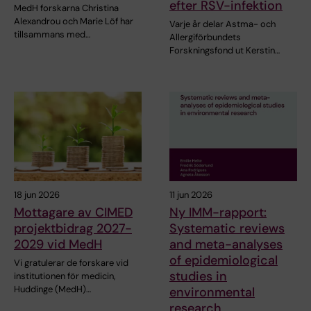
efter RSV-infektion
MedH forskarna Christina
Alexandrou och Marie Löf har
Varje år delar Astma- och
tillsammans med…
Allergiförbundets
Forskningsfond ut Kerstin…
18 jun 2026
11 jun 2026
Mottagare av CIMED
Ny IMM-rapport:
projektbidrag 2027-
Systematic reviews
2029 vid MedH
and meta-analyses
of epidemiological
Vi gratulerar de forskare vid
studies in
institutionen för medicin,
Huddinge (MedH)…
environmental
research