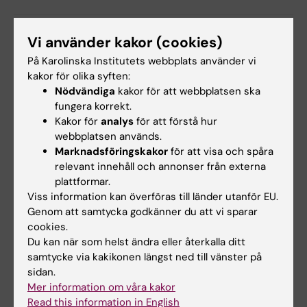
Vi använder kakor (cookies)
På Karolinska Institutets webbplats använder vi
Relaterat
kakor för olika syften:
The IMPACT research group, BioNut (på engelska)
Nödvändiga
kakor för att webbplatsen ska
fungera korrekt.
Enheten för kardiovaskulär och
Kakor för
analys
för att förstå hur
nutritionsepidemiologi, IMM
webbplatsen används.
Centre for Nutrition vid KI (på engelska)
Marknadsföringskakor
för att visa och spåra
relevant innehåll och annonser från externa
Utbildningar inom nutrition, BioNut
plattformar.
Viss information kan överföras till länder utanför EU.
Genom att samtycka godkänner du att vi sparar
cookies.
Relaterade artiklar
Du kan när som helst ändra eller återkalla ditt
samtycke via kakikonen längst ned till vänster på
sidan.
Mer information om våra kakor
Read this information in English