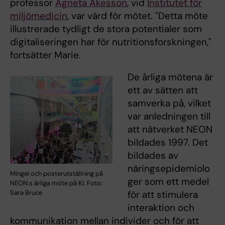
professor
Agneta Åkesson
, vid
Institutet för
miljömedicin
, var värd för mötet. "Detta möte
illustrerade tydligt de stora potentialer som
digitaliseringen har för nutritionsforskningen,"
fortsätter Marie.
De årliga mötena är
ett av sätten att
samverka på, vilket
var anledningen till
att nätverket NEON
bildades 1997. Det
bildades av
näringsepidemiolo
Mingel och posterutställning på
ger som ett medel
NEON:s årliga möte på KI. Foto:
Sara Bruce
för att stimulera
interaktion och
kommunikation mellan individer och för att