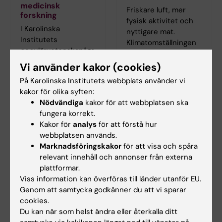
medicinsk
Friskare luft, mer
forskning
fysisk aktivitet och
I Karolinska
nyttigare mat.
Institutets
Klimatomställningen
populärvetenskapliga
gäller mänsklighetens
tidning Medicinsk
framtid men kan
Vi använder kakor (cookies)
Vetenskap kan du
också ge direkta
På Karolinska Institutets webbplats använder vi
läsa fler artiklar om
hälsovinster här och
kakor för olika syften:
det senaste inom
nu, menar
Nödvändiga
kakor för att webbplatsen ska
medicinsk forskning.
medicinska forskare.
fungera korrekt.
Bli prenumerant!
Kakor för
analys
för att förstå hur
webbplatsen används.
Marknadsföringskakor
för att visa och spåra
relevant innehåll och annonser från externa
plattformar.
Viss information kan överföras till länder utanför EU.
Genom att samtycka godkänner du att vi sparar
cookies.
Du kan när som helst ändra eller återkalla ditt