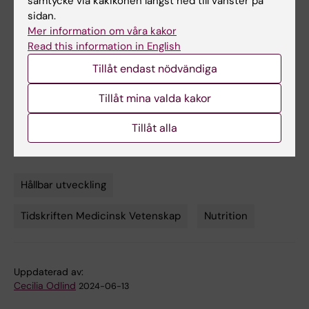
samtycke via kakikonen längst ned till vänster på
sidan.
Mer information om våra kakor
Read this information in English
Tillåt endast nödvändiga
Tillåt mina valda kakor
Så kan klimatoro användas konstruktivt
Tillåt alla
Hållbar utveckling
Tags
Tidskriften Medicinsk Vetenskap
Nutrition
Uppdaterad av:
Cecilia Odlind
2024-06-13