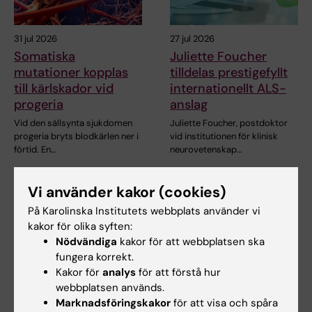
31 jul 2026
27 jul 2026
Somatiska
Juliette Foucher
mutationer kopplas
tilldelas prestigefyllt
till kärlskador vid
internationellt ALS-
progeria
anslag
Vid den sällsynta sjukdomen
Juliette Foucher, postdoktor
progeria bryts blodkärlen ner i
vid institutionen för klinisk
förtid. En…
neurovetenskap…
Vi använder kakor (cookies)
På Karolinska Institutets webbplats använder vi
kakor för olika syften:
Nödvändiga
kakor för att webbplatsen ska
fungera korrekt.
Kakor för
analys
för att förstå hur
webbplatsen används.
24 jul 2026
15 jul 2026
Marknadsföringskakor
för att visa och spåra