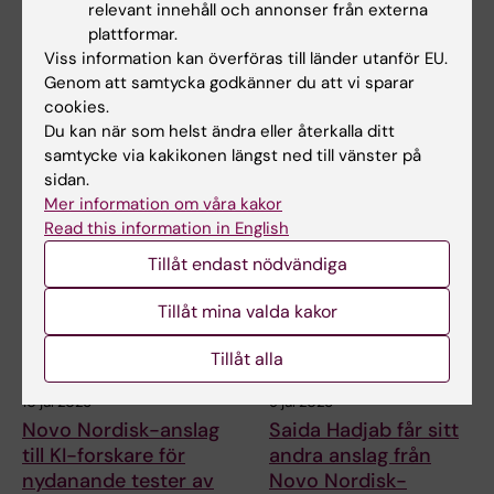
Två KI-forskare får
Helena Karlström får
relevant innehåll och annonser från externa
innovationsfinansieri
Novo Nordisk-anslag
plattformar.
ng från Knut och
för forskning om ny
Viss information kan överföras till länder utanför EU.
Alice Wallenbergs
behandling vid
Genom att samtycka godkänner du att vi sparar
Stiftelse
småkärlssjukdom
cookies.
Du kan när som helst ändra eller återkalla ditt
Professor Gonçalo Castelo-
Helena Karlström, lektor och
Branco och professor Janne
docent vid Karolinska
samtycke via kakikonen längst ned till vänster på
Lehtiö vid KI får…
Institutet, har…
sidan.
Mer information om våra kakor
Read this information in English
Tillåt endast nödvändiga
Tillåt mina valda kakor
Tillåt alla
10 jul 2026
9 jul 2026
Novo Nordisk-anslag
Saida Hadjab får sitt
till KI-forskare för
andra anslag från
nydanande tester av
Novo Nordisk-