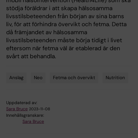
mobil hälsointervention (Health4Life) som ska
stödja föräldrar i att skapa hälsosamma
livsstilsbeteenden från början av sina barns
liv, för att förhindra övervikt och fetma. Detta
då främjandet av hälsosamma
livsstilsbeteenden måste börja tidigt i livet
eftersom när fetma väl är etablerad är den
svårt att behandla.
Anslag
Neo
Fetma och övervikt
Nutrition
Tags
Uppdaterad av:
Sara Bruce
2023-11-08
Innehållsgranskare:
Sara Bruce