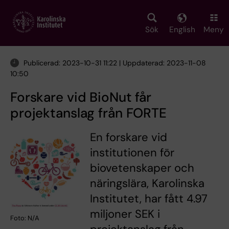
Skip
to
main
Sök
English
Meny
content
Publicerad: 2023-10-31 11:22 | Uppdaterad: 2023-11-08
10:50
Forskare vid BioNut får
projektanslag från FORTE
En forskare vid
institutionen för
biovetenskaper och
näringslära, Karolinska
Institutet, har fått 4.97
miljoner SEK i
Foto: N/A