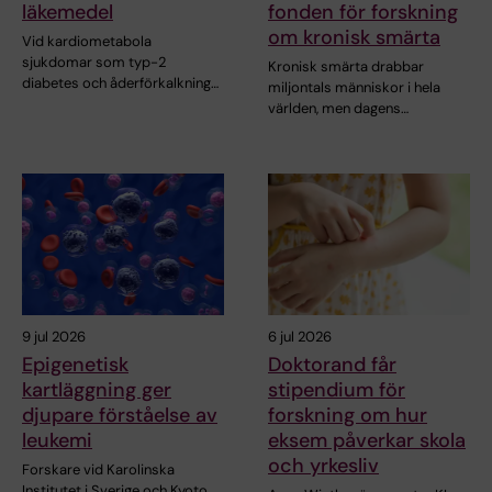
läkemedel
fonden för forskning
om kronisk smärta
Vid kardiometabola
sjukdomar som typ-2
Kronisk smärta drabbar
diabetes och åderförkalkning…
miljontals människor i hela
världen, men dagens…
9 jul 2026
6 jul 2026
Epigenetisk
Doktorand får
kartläggning ger
stipendium för
djupare förståelse av
forskning om hur
leukemi
eksem påverkar skola
och yrkesliv
Forskare vid Karolinska
Institutet i Sverige och Kyoto