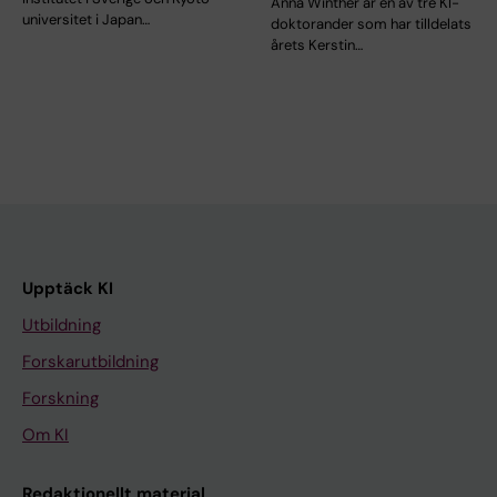
Anna Winther är en av tre KI-
universitet i Japan…
doktorander som har tilldelats
årets Kerstin…
Upptäck KI
Utbildning
Forskarutbildning
Forskning
Om KI
Redaktionellt material