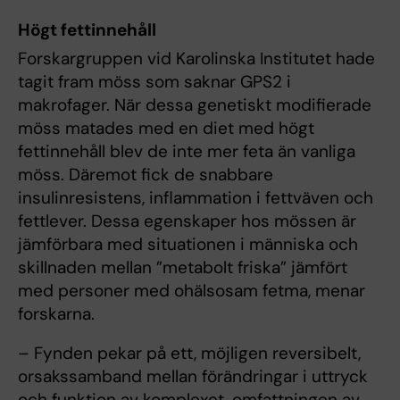
Högt fettinnehåll
Forskargruppen vid Karolinska Institutet hade
tagit fram möss som saknar GPS2 i
makrofager. När dessa genetiskt modifierade
möss matades med en diet med högt
fettinnehåll blev de inte mer feta än vanliga
möss. Däremot fick de snabbare
insulinresistens, inflammation i fettväven och
fettlever. Dessa egenskaper hos mössen är
jämförbara med situationen i människa och
skillnaden mellan ”metabolt friska” jämfört
med personer med ohälsosam fetma, menar
forskarna.
– Fynden pekar på ett, möjligen reversibelt,
orsakssamband mellan förändringar i uttryck
och funktion av komplexet, omfattningen av