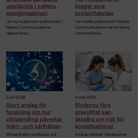
upptäckta i cellens
bygger sina
energimaskineri
proteinfabriker
I en ny studie som publicerats i
I en studie publicerad i Nature
Nature Communications
Communications har forskare
rapporterar…
vid Karolinska…
3 jun 2026
4 maj 2026
Stort anslag för
Blodprov före
forskning om hur
graviditet kan
viktpendling påverkar
skvallra om risk för
hjärt- och kärlhälsan
komplikationer
Mikael Rydén, professor vid
Små avvikelser i blodsocker,