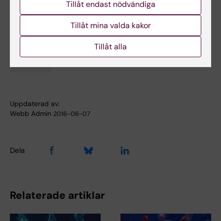
Vårt pressmeddelande om studien
Tillåt endast nödvändiga
Tillåt mina valda kakor
Nutrition
Metabolism
Epigenetik
Tillåt alla
Tags
Diabetes
Uppdaterad av:
Webb Admin
2016-06-07
Dela
Relaterade artiklar