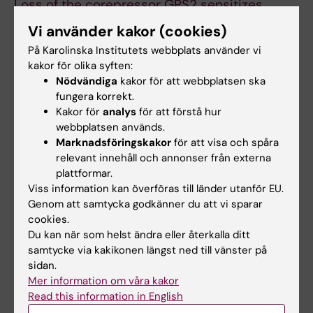
Loss of the corepressor GPS2 sensitizes
macrophage activation upon metabolic stress
Vi använder kakor (cookies)
induced by obesity and type 2 diabetes
På Karolinska Institutets webbplats använder vi
Rongrong Fan, Amine Toubal, Saioa Goñi,
kakor för olika syften:
Karima Drareni, Zhiqiang Huang, Fawaz Alzaid,
Nödvändiga
kakor för att webbplatsen ska
Raphaelle Ballaire, Patricia Ancel, Ning Liang,
fungera korrekt.
Kakor för
analys
för att förstå hur
Anastasios Damdimopoulos, Isabelle Hainault,
webbplatsen används.
Antoine Soprani, Judith Aron-Wisnewsky,
Marknadsföringskakor
för att visa och spåra
Fabienne Foufelle, Toby Lawrence, Jean-
relevant innehåll och annonser från externa
Francois Gautier, Nicolas Venteclef and
plattformar.
Eckardt Treuter.
Viss information kan överföras till länder utanför EU.
Nature Medicine, online 6 juni 2016, doi:
Genom att samtycka godkänner du att vi sparar
cookies.
10.1038/nm.4114.
Du kan när som helst ändra eller återkalla ditt
samtycke via kakikonen längst ned till vänster på
sidan.
Länkar
Mer information om våra kakor
Read this information in English