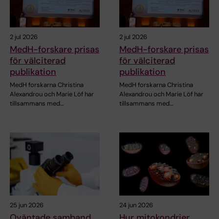
2 jul 2026
2 jul 2026
MedH-forskare prisas
MedH-forskare prisas
för välciterad
för välciterad
publikation
publikation
MedH forskarna Christina
MedH forskarna Christina
Alexandrou och Marie Löf har
Alexandrou och Marie Löf har
tillsammans med…
tillsammans med…
25 jun 2026
24 jun 2026
Oväntade samband
Hur mitokondrier