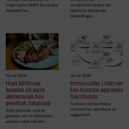
miljömedicin (IMM), Karolinska
sköldkörtelsjukdom blir
Institutet har…
hjälpta av etablerade
behandlingar,…
19 mar 2026
18 mar 2026
Högt köttintag
Immunceller i hjärnan
kopplas till lägre
kan bromsa aggressiv
demensrisk hos
hjärntumör
genetisk riskgrupp
Forskare vid Karolinska
Institutet har identifierat en
Äldre personer med en
epigenetisk…
genetisk risk för Alzheimers
sjukdom hade inte den…