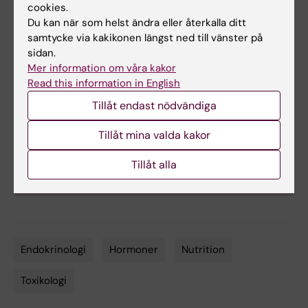
Tyskland; Mount Sinai School of Medicine, New
cookies.
York, USA; Max Planck Institute of Psychiatry,
Du kan när som helst ändra eller återkalla ditt
Tyskland; Karlstad universitet, Sverige;
samtycke via kakikonen längst ned till vänster på
sidan.
Fondazione Telethon, Italien; University of
Mer information om våra kakor
Rochester School of Medicine and Dentistry, USA;
Read this information in English
VA (Public and Science), Sverige; International
Centre for Diarrhoeal Disease Research,
Tillåt endast nödvändiga
Bangladesh; University of Helsinki, Finland; and
Tillåt mina valda kakor
Ulster University, Nordirland.
Koordinerande institution:
Uppsala universitet,
Tillåt alla
Sverige
Endokrinologi
Hormoner
Nutrition
Tags
Toxikologi