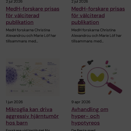
2 jul 2026
2 jul 2026
MedH-forskare prisas
MedH-forskare prisas
för välciterad
för välciterad
publikation
publikation
MedH forskarna Christina
MedH forskarna Christina
Alexandrou och Marie Löf har
Alexandrou och Marie Löf har
tillsammans med…
tillsammans med…
1 jun 2026
9 apr 2026
Mikroglia kan driva
Avhandling om
aggressiv hjärntumör
hyper- och
hos barn
hypotyreos
Forskare vid Institutet för
De flesta med