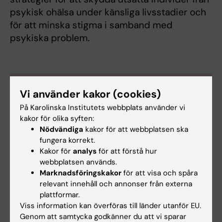
psykisk ohälsa under känsliga livsstadier och
för att minska stigma i samband med
psykiska problem.
Kort fakta:
Vi använder kakor (cookies)
Engels projekttitel:
Building Resilience against
På Karolinska Institutets webbplats använder vi
Mental illness during Endocrine-sensitive life
kakor för olika syften:
Nödvändiga
kakor för att webbplatsen ska
stages (RE-MEND)
fungera korrekt.
Projektlängd:
5 år (startdatum 1.12.2022)
Kakor för
analys
för att förstå hur
EU finansiering:
€ 10.4m (Horizon Europe)
webbplatsen används.
Konsortium:
15 partners: Uppsala universitet,
Marknadsföringskakor
för att visa och spåra
Sverige; University of Cologne, Tyskland;
relevant innehåll och annonser från externa
Karolinska Institutet, Sverige; Umeå universitet,
plattformar.
Sverige; Stockholms universitet, Sverige;
Viss information kan överföras till länder utanför EU.
University of Milan, Italien; Bielefeld University,
Genom att samtycka godkänner du att vi sparar