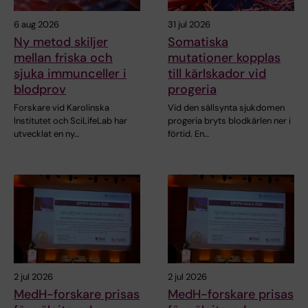
6 aug 2026
31 jul 2026
Ny metod skiljer
Somatiska
mellan friska och
mutationer kopplas
sjuka immunceller i
till kärlskador vid
blodprov
progeria
Forskare vid Karolinska
Vid den sällsynta sjukdomen
Institutet och SciLifeLab har
progeria bryts blodkärlen ner i
utvecklat en ny…
förtid. En…
2 jul 2026
2 jul 2026
MedH-forskare prisas
MedH-forskare prisas