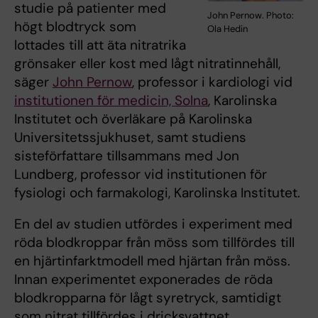
studie på patienter med
John Pernow. Photo:
högt blodtryck som
Ola Hedin
lottades till att äta nitratrika
grönsaker eller kost med lågt nitratinnehåll,
säger
John Pernow
, professor i kardiologi vid
institutionen för medicin, Solna
, Karolinska
Institutet och överläkare på Karolinska
Universitetssjukhuset, samt studiens
sisteförfattare tillsammans med Jon
Lundberg, professor vid institutionen för
fysiologi och farmakologi, Karolinska Institutet.
En del av studien utfördes i experiment med
röda blodkroppar från möss som tillfördes till
en hjärtinfarktmodell med hjärtan från möss.
Innan experimentet exponerades de röda
blodkropparna för lågt syretryck, samtidigt
som nitrat tillfördes i dricksvattnet.