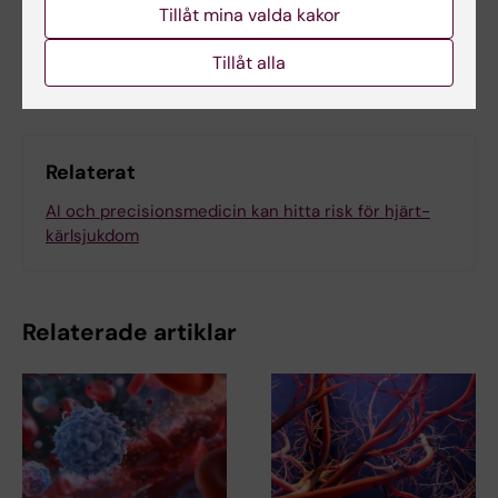
Tillåt mina valda kakor
Dela
Tillåt alla
Relaterat
AI och precisionsmedicin kan hitta risk för hjärt-
kärlsjukdom
Relaterade artiklar