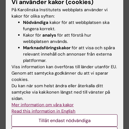
Vi använder kakor (cookies)
guanylate cyclase and release of cyclic
På Karolinska Institutets webbplats använder vi
GMP
”. Jiangning Yang, Michaela L.
kakor för olika syften:
Sundqvist, Xiaowei Zheng, Tong Jiao, Aida
Nödvändiga
kakor för att webbplatsen ska
Collado, Yahor Tratsiakovich, Ali Mahdi, John
fungera korrekt.
Tengbom, Evanthia Mergia, Sergiu-Bogdan
Kakor för
analys
för att förstå hur
Catrina, Zhichao Zhou, Mattias Carlström,
webbplatsen används.
Marknadsföringskakor
för att visa och spåra
Takaaki Akaike, Miriam M. Cortese-Krott,
relevant innehåll och annonser från externa
Eddie Weitzberg, Jon O. Lundberg, John
plattformar.
Pernow.
Journal of Clinical Investigation
, online
Viss information kan överföras till länder utanför EU.
1 september, 2023, doi: 10.1172/JCI167693
Genom att samtycka godkänner du att vi sparar
cookies.
Du kan när som helst ändra eller återkalla ditt
Hjärt-kärlsjukdomar
Nutrition
samtycke via kakikonen längst ned till vänster på
Tags
sidan.
Mer information om våra kakor
Read this information in English
Uppdaterad av:
Tillåt endast nödvändiga
Anna Björklund
2023-09-01