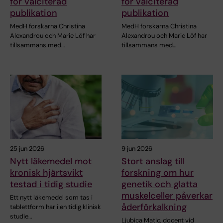
för välciterad
för välciterad
publikation
publikation
MedH forskarna Christina
MedH forskarna Christina
Alexandrou och Marie Löf har
Alexandrou och Marie Löf har
tillsammans med…
tillsammans med…
25 jun 2026
9 jun 2026
Nytt läkemedel mot
Stort anslag till
kronisk hjärtsvikt
forskning om hur
testad i tidig studie
genetik och glatta
muskelceller påverkar
Ett nytt läkemedel som tas i
åderförkalkning
tablettform har i en tidig klinisk
studie…
Ljubica Matic, docent vid