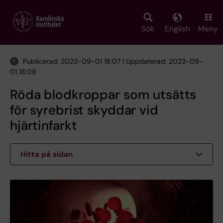
Skip
to
main
Sök
English
Meny
content
Publicerad: 2023-09-01 18:07 | Uppdaterad: 2023-09-
01 18:08
Röda blodkroppar som utsätts
för syrebrist skyddar vid
hjärtinfarkt
Hitta på sidan