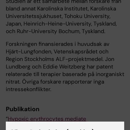
Studien är ett samarbete mellan forskare från
bland annat Karolinska Institutet, Karolinska
Universitetssjukhuset, Tohoku University,
Japan, Heinrich-Heine-University, Tyskland,
och Ruhr-University Bochum, Tyskland.
Forskningen finansierades i huvudsak av
Hjärt-Lungfonden, Vetenskapsrådet och
Region Stockholms ALF-projektmedel. Jon
Lundberg och Eddie Weitzberg har patent
relaterade till terapier baserade på inorganiskt
nitrat. Övriga forskare rapporterar inga
intressekonflikter.
Publikation
”
Hypoxic erythrocytes mediate
cardioprotection through activation of soluble