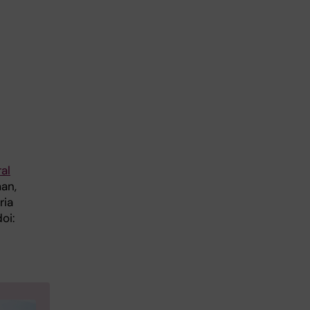
al
man,
ria
oi: