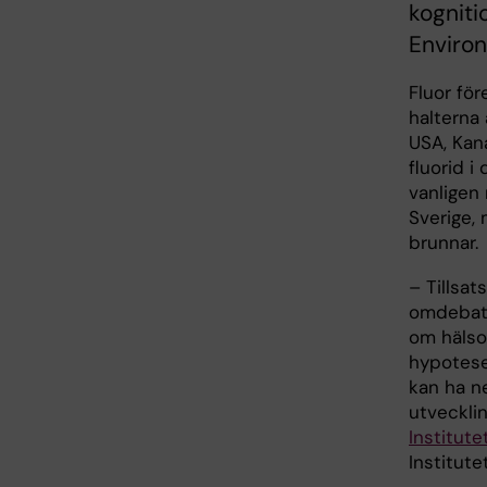
kogniti
Environ
Fluor för
halterna 
USA, Kana
fluorid i
vanligen 
Sverige,
brunnar.
– Tillsat
omdebatt
om hälsor
hypotesen
kan ha ne
utveckli
Institute
Institute