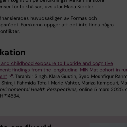
gar i kognition på befolkningsnivå kan ha stora
ser för folkhälsan, avslutar Maria Kippler.
finansierades huvudsakligen av Formas och
psrådet. Forskarna uppger att det inte finns några
onflikter.
ikation
l and childhood exposure to fluoride and cognitive
nt: findings from the longitudinal MINIMat cohort in rur
sh”
, Taranbir Singh, Klara Gustin, Syed Moshfiqur Rah
hiraji, Fahmida Tofail, Marie Vahter, Mariza Kampouri, Ma
nvironmental Health Perspectives,
online 5 mars 2025, d
EHP14534.