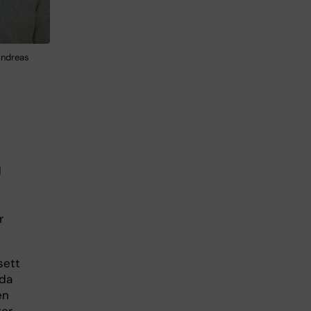
 Andreas
d
r
sett
dda
en