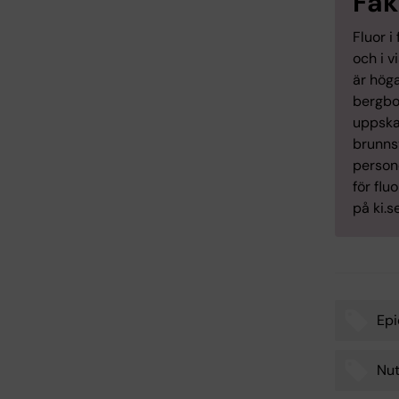
Fak
Fluor i
och i v
är höga
bergbo
uppska
brunnsv
person
för flu
på ki.se
Epi
Tags
Nut