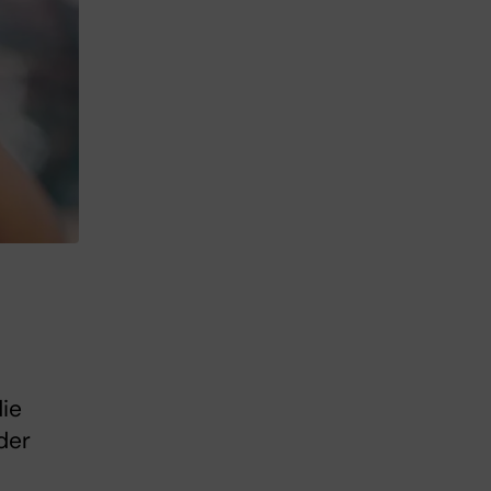
die
nder