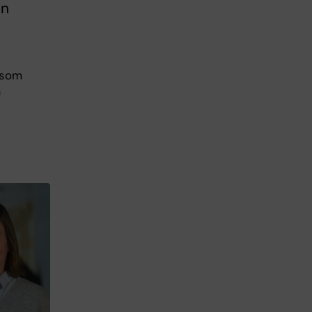
en
r som
a