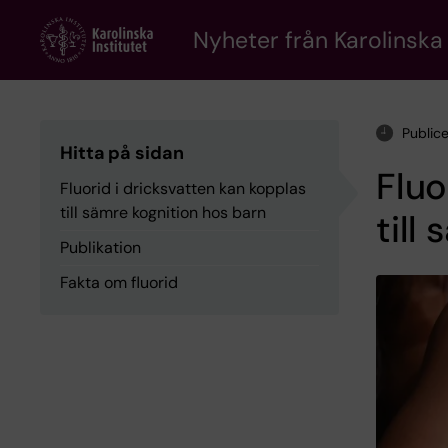
Skip
to
Nyheter från Karolinska 
main
content
Public
Hitta på sidan
Fluo
Fluorid i dricksvatten kan kopplas
till sämre kognition hos barn
till
Publikation
Fakta om fluorid