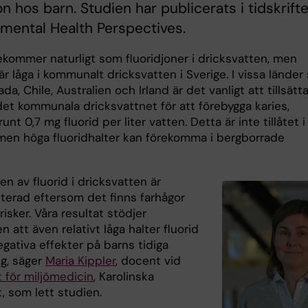
on hos barn. Studien har publicerats i tidskrift
mental Health Perspectives.
ekommer naturligt som fluoridjoner i dricksvatten, men
är låga i kommunalt dricksvatten i Sverige. I vissa lände
da, Chile, Australien och Irland är det vanligt att tillsätt
 det kommunala dricksvattnet för att förebygga karies,
runt 0,7 mg fluorid per liter vatten. Detta är inte tillåtet i
 men höga fluoridhalter kan förekomma i bergborrade
sen av fluorid i dricksvatten är
erad eftersom det finns farhågor
isker. Våra resultat stödjer
 att även relativt låga halter fluorid
gativa effekter på barns tidiga
ng, säger
Maria Kippler
, docent vid
t för miljömedicin
, Karolinska
t, som lett studien.