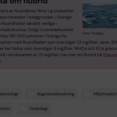
ta om fluorid
 form av fluoridjoner finns i grundvatten
issa mineraler i berggrunden. I Sverige
 fluoridhalter särskilt vanliga i
rrade brunnar. Enligt Livsmedelsverket
Foto: Pixabay
ttas 195 000 personer i Sverige ha
atten med fluoridhalter som överstiger 1,3 mg/liter, varav 3
er har halter som överstiger 6 mg/liter. WHO:s och EU:s grän
orid i dricksvatten är 1,5 mg/liter. Läs mer om fluorid på
Riskw
.
demiologi
Kognitionsforskning
Miljömedici
rition
Toxikologi