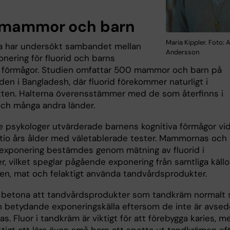
mammor och barn
Maria Kippler. Foto:
a har undersökt sambandet mellan
Andersson
onering för fluorid och barns
a förmågor. Studien omfattar 500 mammor och barn på
en i Bangladesh, där fluorid förekommer naturligt i
tten. Halterna överensstämmer med de som återfinns i
och många andra länder.
e psykologer utvärderade barnens kognitiva förmågor vi
tio års ålder med väletablerade tester. Mammornas och
exponering bestämdes genom mätning av fluorid i
r, vilket speglar pågående exponering från samtliga källo
en, mat och felaktigt använda tandvårdsprodukter.
ll betona att tandvårdsprodukter som tandkräm normalt 
en betydande exponeringskälla eftersom de inte är avse
ras. Fluor i tandkräm är viktigt för att förebygga karies, m