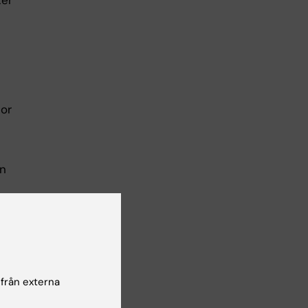
ter
nor
en
och
e.
ga
 från externa