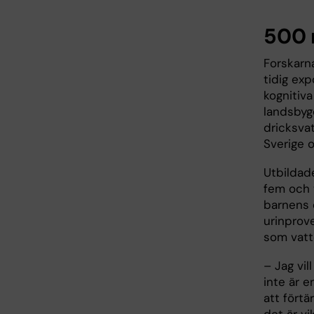
500 
Forskarn
tidig exp
kognitiv
landsbygd
dricksva
Sverige 
Utbildad
fem och 
barnens 
urinprove
som vatt
– Jag vi
inte är 
att förtä