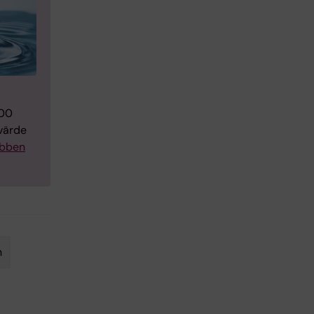
000
svärde
ebben
n