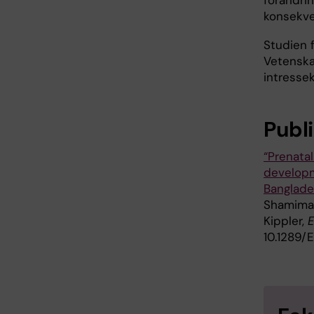
förändrin
konsekven
Studien 
Vetenska
intressek
Publ
“Prenata
developme
Banglade
Shamima S
Kippler,
E
10.1289/