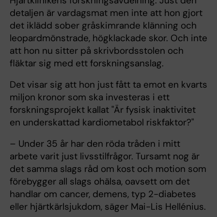
Hjärtklinikens forskningsavdelning. Just den
detaljen är vardagsmat men inte att hon gjort
det iklädd sober gråskimrande klänning och
leopardmönstrade, högklackade skor. Och inte
att hon nu sitter på skrivbordsstolen och
fläktar sig med ett forskningsanslag.
Det visar sig att hon just fått ta emot en kvarts
miljon kronor som ska investeras i ett
forskningsprojekt kallat "Är fysisk inaktivitet
en underskattad kardiometabol riskfaktor?"
– Under 35 år har den röda tråden i mitt
arbete varit just livsstilfrågor. Tursamt nog är
det samma slags råd om kost och motion som
förebygger all slags ohälsa, oavsett om det
handlar om cancer, demens, typ 2-diabetes
eller hjärtkärlsjukdom, säger Mai-Lis Hellénius.