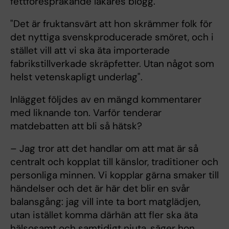
fettförespråkande läkares blogg.
"Det är fruktansvärt att hon skrämmer folk för
det nyttiga svenskproducerade smöret, och i
stället vill att vi ska äta importerade
fabrikstillverkade skräpfetter. Utan något som
helst vetenskapligt underlag".
Inlägget följdes av en mängd kommentarer
med liknande ton. Varför tenderar
matdebatten att bli så hätsk?
– Jag tror att det handlar om att mat är så
centralt och kopplat till känslor, traditioner och
personliga minnen. Vi kopplar gärna smaker till
händelser och det är här det blir en svår
balansgång: jag vill inte ta bort matglädjen,
utan istället komma därhän att fler ska äta
hälsosamt och samtidigt njuta, säger hon.