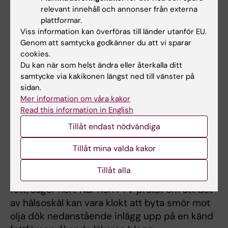
relevant innehåll och annonser från externa
Skulle det då gå att göra en optimal studie,
plattformar.
exempelvis att under kontrollerade former ge
Viss information kan överföras till länder utanför EU.
människor viss mat och följa deras hälsa över
Genom att samtycka godkänner du att vi sparar
lång tid, en studie som skulle kunna sätta
cookies.
punkt för debatten?
Du kan när som helst ändra eller återkalla ditt
samtycke via kakikonen längst ned till vänster på
Mai-Lis Hellénius tror att det skulle bli knepigt
sidan.
Mer information om våra kakor
eftersom den kunskap som finns i dag tyder
Read this information in English
på att högfettkost inte är bra för hälsan.
Tillåt endast nödvändiga
– Jag har svårt att se att någon etisk
Tillåt mina valda kakor
kommitté mot bakgrund av vad vi vet idag
skulle godkänna att utsätta människor för en
Tillåt alla
högfettkost med mycket mättat animaliskt
fett, säger hon. När hon i TV pratat om att det
av hälsoskäl kan vara klokt att byta smör mot
olja dök nedanstående inlägg upp på en känd