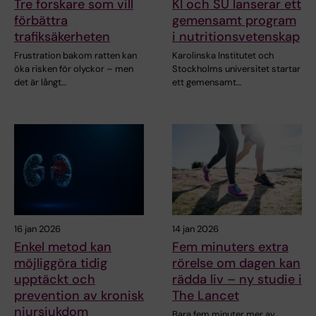
Tre forskare som vill
KI och SU lanserar ett
förbättra
gemensamt program
trafiksäkerheten
i nutritionsvetenskap
Frustration bakom ratten kan
Karolinska Institutet och
öka risken för olyckor – men
Stockholms universitet startar
det är långt…
ett gemensamt…
16 jan 2026
14 jan 2026
Enkel metod kan
Fem minuters extra
möjliggöra tidig
rörelse om dagen kan
upptäckt och
rädda liv – ny studie i
prevention av kronisk
The Lancet
njursjukdom
Bara fem minuter mer av