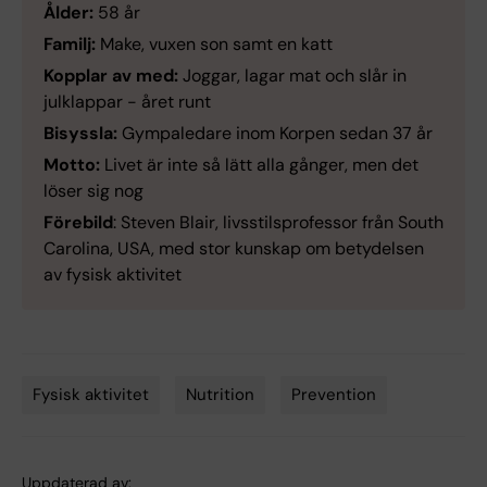
Ålder:
58 år
Familj:
Make, vuxen son samt en katt
Kopplar av med:
Joggar, lagar mat och slår in
julklappar - året runt
Bisyssla:
Gympaledare inom Korpen sedan 37 år
Motto:
Livet är inte så lätt alla gånger, men det
löser sig nog
Förebild
: Steven Blair, livsstilsprofessor från South
Carolina, USA, med stor kunskap om betydelsen
av fysisk aktivitet
Fysisk aktivitet
Nutrition
Prevention
Tags
Uppdaterad av: