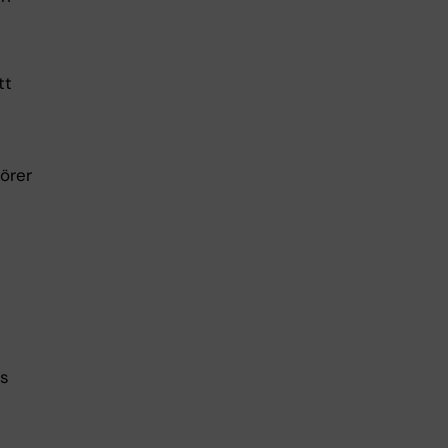
tt
körer
rs