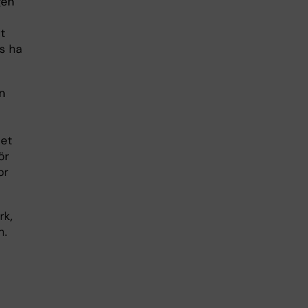
gen
et
ks ha
n
Det
ör
or
rk,
n.