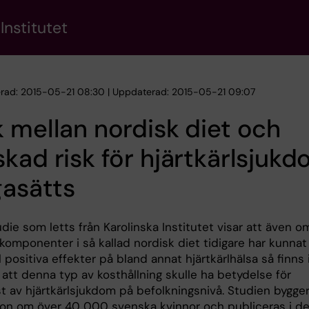
Institutet
erad: 2015-05-21 08:30 | Uppdaterad: 2015-05-21 09:07
 mellan nordisk diet och
kad risk för hjärtkärlsjuk
gasätts
die som letts från Karolinska Institutet visar att även o
komponenter i så kallad nordisk diet tidigare har kunnat
ll positiva effekter på bland annat hjärtkärlhälsa så finns 
 att denna typ av kosthållning skulle ha betydelse för
t av hjärtkärlsjukdom på befolkningsnivå. Studien bygge
ion om över 40 000 svenska kvinnor och publiceras i d