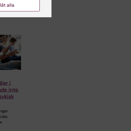
llåt alla
ier i
de inte
sykisk
ingar
ciala
te