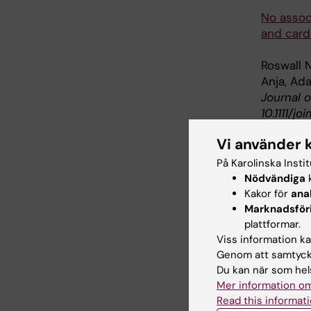
No assoc
and card
Roswall N
Anja, Ad
Journal o
10.1111/jo
Vi använder 
På Karolinska Insti
Epi
Nödvändiga
k
Tags
Kakor för
ana
Marknadsför
plattformar.
Uppdatera
Viss information kan
Webb Adm
Genom att samtycka
Du kan när som hels
Mer information om
Read this informati
Dela