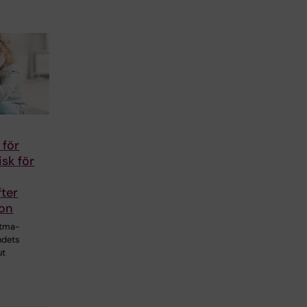
 för
isk för
ter
ion
stma-
ndets
ut