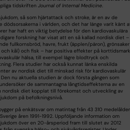
pliga tidskriften
Journal of Internal Medicine
.
sjukdom, så som hjärtattack och stroke, är en av de
e dödsorsakerna i världen, och det har länge varit känt a
rer har haft en viktig betydelse för den kardiovaskulära
idigare forskning har visat att en så kallad nordisk diet –
nde fullkornsbröd, havre, frukt (äpplen/päron), grönsaker
 och kål) och fisk – har positiva effekter på korttidsmar
ovaskulär hälsa, till exempel lägre blodtryck och
ning. Flera studier har också kunnat länka enskilda
er av nordisk diet till minskad risk för kardiovaskulär
 Den nu aktuella studien är dock första gången som
 undersöker de sammantagna långtidseffekterna av en
nordisk diet kopplat till förekomst och utveckling av
sjukdom på befolkningsnivå.
bygger på enkätsvar om matintag från 43 310 medelålde
i Sverige åren 1991-1992. Uppföljande information om
sjukdom över en 20-årsperiod fram till slutet av 2012
 från svenska hälso- och sjukvårdsregister. Under