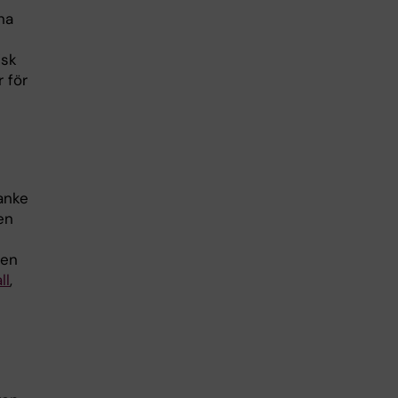
na
isk
 för
tanke
en
 en
ll
,