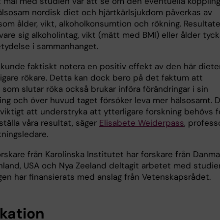
t mål med studien var att se om den eventuella kopplin
älsosam nordisk diet och hjärtkärlsjukdom påverkas av
som ålder, vikt, alkoholkonsumtion och rökning. Resultat
 vare sig alkoholintag, vikt (mätt med BMI) eller ålder tyc
tydelse i sammanhanget.
kunde faktiskt notera en positiv effekt av den här diete
digare rökare. Detta kan dock bero på det faktum att
som slutar röka också brukar införa förändringar i sin
ning och över huvud taget försöker leva mer hälsosamt. 
viktigt att understryka att ytterligare forskning behövs f
ställa våra resultat, säger
Elisabete Weiderpass
, profess
kningsledare.
rskare från Karolinska Institutet har forskare från Danma
inland, USA och Nya Zeeland deltagit arbetet med studie
gen har finansierats med anslag från Vetenskapsrådet.
ikation