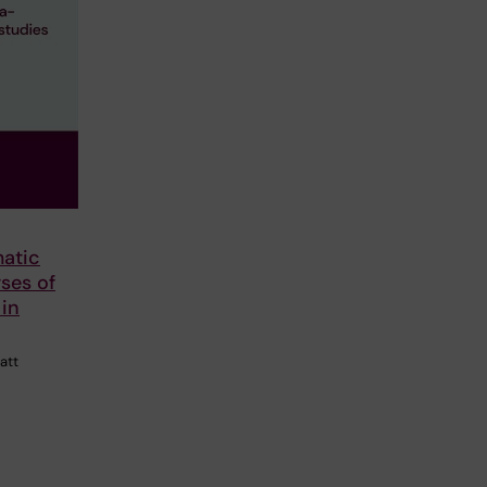
atic
ses of
 in
att