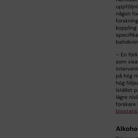
uppföljn
någon for
forskning
koppling 
specifik
befolknin
– En förk
som visat
intervent
på hög r
hög följs
istället 
lägre niv
forskare
biostatis
Alkoho