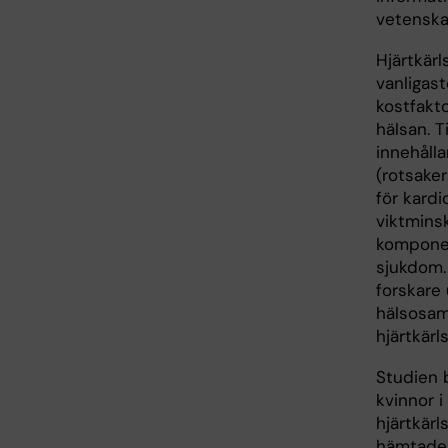
vetenska
Hjärtkärl
vanligast
kostfakto
hälsan. T
innehålla
(rotsaker
för kardi
viktminsk
komponent
sjukdom.
forskare
hälsosam 
hjärtkärl
Studien 
kvinnor 
hjärtkärl
hämtades