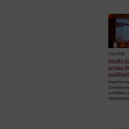
2 jul 2026
MedH-fo
prisas f
publikat
MedH forsk
Christina A
och Marie Lö
tillsamman