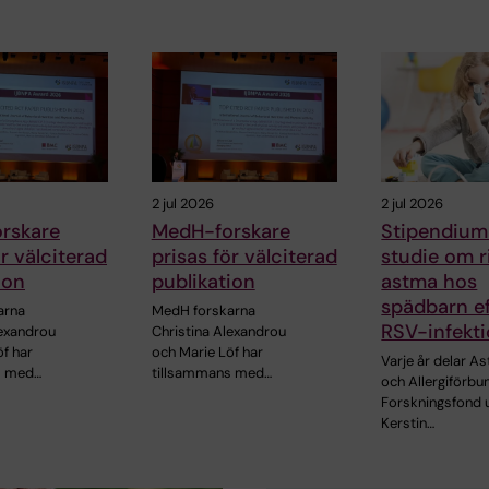
2 jul 2026
2 jul 2026
rskare
MedH-forskare
Stipendium
ör välciterad
prisas för välciterad
studie om r
ion
publikation
astma hos
spädbarn ef
arna
MedH forskarna
RSV-infekt
lexandrou
Christina Alexandrou
f har
och Marie Löf har
Varje år delar A
s med…
tillsammans med…
och Allergiförbu
Forskningsfond 
Kerstin…