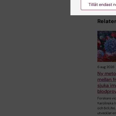
Tillåt endast 
Relater
6 aug 2026
Ny metod
mellan f
sjuka im
blodpro
Forskare vi
Karolinska I
och SciLifeL
utvecklat en