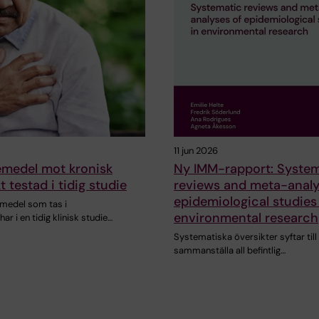
11 jun 2026
emedel mot kronisk
Ny IMM-rapport: System
t testad i tidig studie
reviews and meta-analy
epidemiological studies
emedel som tas i
environmental research
ar i en tidig klinisk studie…
Systematiska översikter syftar till 
sammanställa all befintlig…