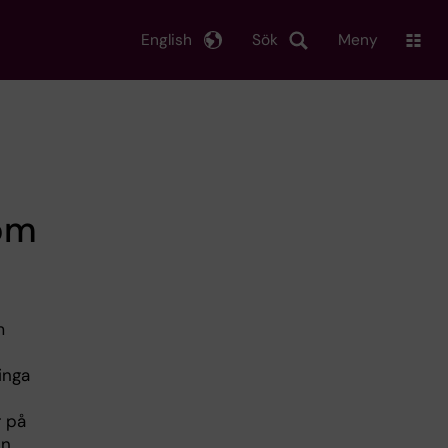
English
Sök
Meny
dom
m
inga
r på
en