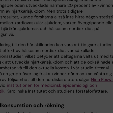
ingsperioden utvecklade närmare 20 procent av kvinnor
m av hjärtkärlsjukdom. Men trots tidigare
sresultat, kunde forskarna alltså inte hitta någon statist
mellan kardiovaskulär sjukdom, varken övergripande eller
a hjärtkärlsjukdomar, och hälsosam nordisk diet på
gsnivå.
laring till den här skillnaden kan vara att tidigare studier
 effekt av hälsosam nordisk diet var så kallade
ionsstudier, vilket betyder att deltagarna valts ut med 
isk att utveckla hjärtkärlsjukdom och att de också hade 
amhetsnivå till den aktuella kosten. I vår studie tittar vi
på en grupp över lag friska kvinnor, där man kan vänta sig
å av följsamhet till den nordiska dieten, säger
Nina Roswa
 vid
institutionen för medicinsk epidemiologi och
tik
, Karolinska Institutet och studiens förstaförfattare.
lkonsumtion och rökning