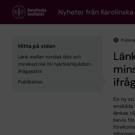
Skip
to
Nyheter från Karolinska 
main
content
Public
Hitta på sidan
Länk
Länk mellan nordisk diet och
minskad risk för hjärtkärlsjukdom
mins
ifrågasätts
ifrå
Publikation
En ny stu
enskilda 
länkas ti
bevis för
förekoms
informat