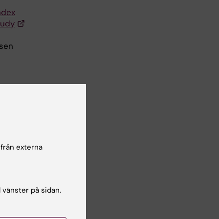
ndex
tudy
lsen
 från externa
l vänster på sidan.