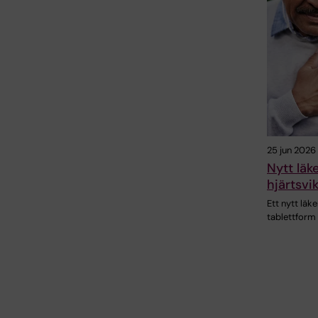
25 jun 2026
Nytt läk
hjärtsvik
Ett nytt läk
tablettform h