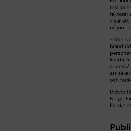
Ett anna
mellan h
faktorer 
visar att
någon be
– Men vi 
bland ti
personer 
kosthåll
är också 
att säker
och fors
Utöver fo
Norge, F
Forsknin
Publ