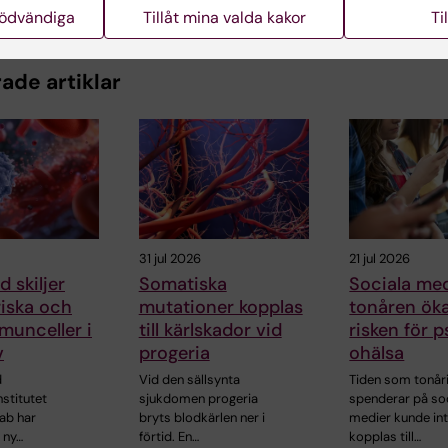
nödvändiga
Tillåt mina valda kakor
Ti
ade artiklar
31 jul 2026
21 jul 2026
 skiljer
Somatiska
Sociala med
riska och
mutationer kopplas
tonåren öka
munceller i
till kärlskador vid
risken för p
v
progeria
ohälsa
d
Vid den sällsynta
Tiden som tonår
nstitutet
sjukdomen progeria
spenderar på so
ab har
bryts blodkärlen ner i
medier kunde in
 ny…
förtid. En…
kopplas till…