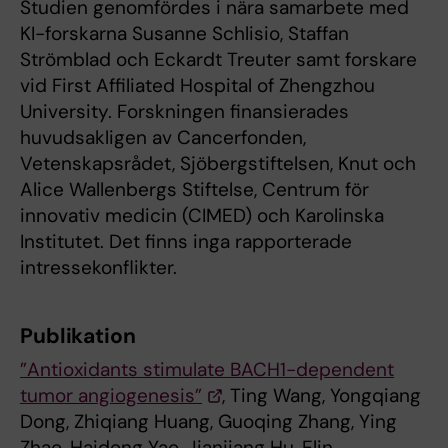
Studien genomfördes i nära samarbete med
KI-forskarna Susanne Schlisio, Staffan
Strömblad och Eckardt Treuter samt forskare
vid First Affiliated Hospital of Zhengzhou
University. Forskningen finansierades
huvudsakligen av Cancerfonden,
Vetenskapsrådet, Sjöbergstiftelsen, Knut och
Alice Wallenbergs Stiftelse, Centrum för
innovativ medicin (CIMED) och Karolinska
Institutet. Det finns inga rapporterade
intressekonflikter.
Publikation
”Antioxidants stimulate BACH1-dependent
tumor angiogenesis”
, Ting Wang, Yongqiang
Dong, Zhiqiang Huang, Guoqing Zhang, Ying
Zhao, Haidong Yao, Jianjiang Hu, Elin