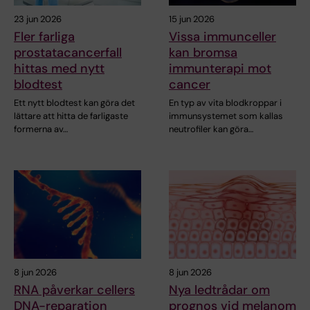
23 jun 2026
15 jun 2026
Fler farliga
Vissa immunceller
prostatacancerfall
kan bromsa
hittas med nytt
immunterapi mot
blodtest
cancer
Ett nytt blodtest kan göra det
En typ av vita blodkroppar i
lättare att hitta de farligaste
immunsystemet som kallas
formerna av…
neutrofiler kan göra…
8 jun 2026
8 jun 2026
RNA påverkar cellers
Nya ledtrådar om
DNA-reparation
prognos vid melanom