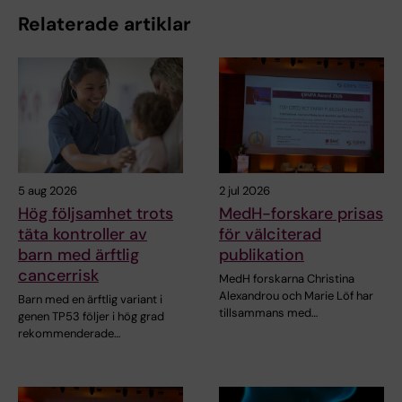
Relaterade artiklar
5 aug 2026
2 jul 2026
Hög följsamhet trots
MedH-forskare prisas
täta kontroller av
för välciterad
barn med ärftlig
publikation
cancerrisk
MedH forskarna Christina
Alexandrou och Marie Löf har
Barn med en ärftlig variant i
tillsammans med…
genen TP53 följer i hög grad
rekommenderade…