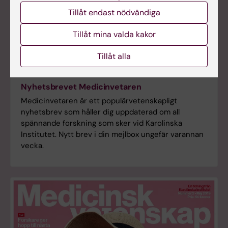
Tillåt endast nödvändiga
Tillåt mina valda kakor
Tillåt alla
Nyhetsbrevet Medicinvetaren
Medicinvetaren är ett populärvetenskapligt
nyhetsbrev som håller dig uppdaterad om all
spännande forskning som sker vid Karolinska
Institutet. Nytt brev i din mejlbox ungefär varannan
vecka.