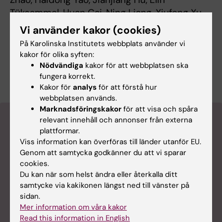
Tüksammel, Huan Cai, Ning Liang, Xiufeng Xu,
Xijie Yang, Sarah Schmidt, Xi Qiao, Susanne
Vi använder kakor (cookies)
Schlisio, Staffan Strömblad, Hong Qian,
På Karolinska Institutets webbplats använder vi
Changtao Jiang, Eckardt Treuter, Martin O.
kakor för olika syften:
Bergö.
Journal of Clinical Investigation
, online
Nödvändiga
kakor för att webbplatsen ska
31 augusti 2023, doi: 10.1172/JCI169671.
fungera korrekt.
Kakor för
analys
för att förstå hur
webbplatsen används.
Marknadsföringskakor
för att visa och spåra
Prenumerera på populärvetenskapliga
relevant innehåll och annonser från externa
plattformar.
nyheter
Viss information kan överföras till länder utanför EU.
Genom att samtycka godkänner du att vi sparar
cookies.
Du kan när som helst ändra eller återkalla ditt
samtycke via kakikonen längst ned till vänster på
sidan.
Mer information om våra kakor
Read this information in English