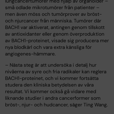
lungcancertumörer med hjälp av organoider –
små odlade mikrotumörer från patienter ­–
men även möss och tumörprover av bröst-
och njurcancer från människa. Tumörer där
BACH1 var aktiverat, antingen genom tillskott
av antioxidanter eller genom överproduktion
av BACH1-proteinet, visade sig producera mer
nya blodkärl och vara extra känsliga för
angiogenes-hämmare.
– Nästa steg är att undersöka i detalj hur
nivåerna av syre och fria radikaler kan reglera
BACH1-proteinet, och vi kommer fortsätta
studera den kliniska betydelsen av våra
resultat. Vi kommer också gå vidare med
liknande studier i andra cancerformer som
bröst-, njur- och hudcancer, säger Ting Wang.