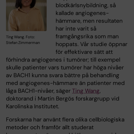
blodkärlsnybildning, så
kallade angiogenes-
hämmare, men resultaten
har inte varit så
framgångsrika som man
Ting Wang. Foto:
Stefan Zimmerman
hoppats. Vår studie öppnar
för effektivare sätt att
förhindra angiogenes i tumörer; till exempel
skulle patienter vars tumörer har höga nivåer
av BACH1 kunna svara bättre på behandling
med angiogenes-hämmare än patienter med
låga BACH1-nivåer, säger
Ting Wang
,
doktorand i Martin Bergös forskargrupp vid
Karolinska Institutet.
Forskarna har använt flera olika cellbiologiska
metoder och framför allt studerat