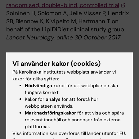
randomised, double-blind, controlled trial
Soininen H, Solomon A, Jelle Visser P, Hendrix
SB, Blennow K, Kivipelto M, Hartmann T on
behalf of the LipiDiDiet clinical study group.
Lancet Neurology, online 30 October 2017
Länkar
Vi använder kakor (cookies)
På Karolinska Institutets webbplats använder vi
Pressmeddelande från LipiDiDiet
kakor för olika syften:
Nödvändiga
kakor för att webbplatsen ska
fungera korrekt.
Läs en nyhetsartikel om studien i Dagens Medicin
Kakor för
analys
för att förstå hur
webbplatsen används.
Marknadsföringskakor
för att visa och spåra
Alzheimers sjukdom
Demens
relevant innehåll och annonser från externa
Tags
plattformar.
Neurodegenerativa sjukdomar
Nutrition
Viss information kan överföras till länder utanför EU.