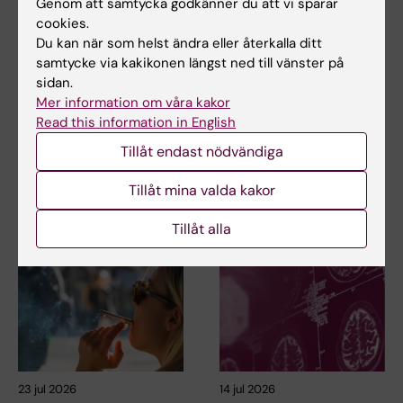
Genom att samtycka godkänner du att vi sparar
cookies.
Du kan när som helst ändra eller återkalla ditt
Uppdaterad av:
samtycke via kakikonen längst ned till vänster på
Webb Admin
2017-11-07
sidan.
Mer information om våra kakor
Read this information in English
Dela
Tillåt endast nödvändiga
Tillåt mina valda kakor
Relaterade artiklar
Tillåt alla
23 jul 2026
14 jul 2026