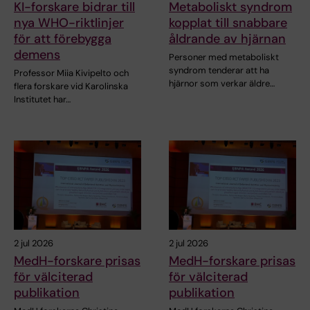
KI-forskare bidrar till
Metaboliskt syndrom
nya WHO-riktlinjer
kopplat till snabbare
för att förebygga
åldrande av hjärnan
demens
Personer med metaboliskt
syndrom tenderar att ha
Professor Miia Kivipelto och
hjärnor som verkar äldre…
flera forskare vid Karolinska
Institutet har…
2 jul 2026
2 jul 2026
MedH-forskare prisas
MedH-forskare prisas
för välciterad
för välciterad
publikation
publikation