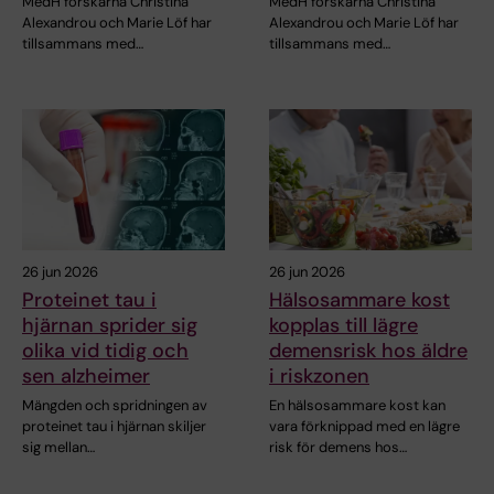
MedH forskarna Christina
MedH forskarna Christina
Alexandrou och Marie Löf har
Alexandrou och Marie Löf har
tillsammans med…
tillsammans med…
26 jun 2026
26 jun 2026
Proteinet tau i
Hälsosammare kost
hjärnan sprider sig
kopplas till lägre
olika vid tidig och
demensrisk hos äldre
sen alzheimer
i riskzonen
Mängden och spridningen av
En hälsosammare kost kan
proteinet tau i hjärnan skiljer
vara förknippad med en lägre
sig mellan…
risk för demens hos…