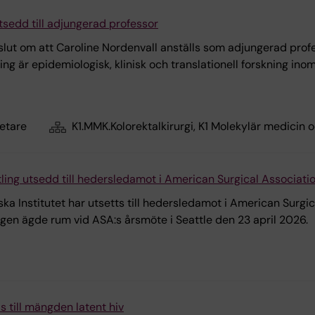
tsedd till adjungerad professor
ut om att Caroline Nordenvall anställs som adjungerad profess
ning är epidemiologisk, klinisk och translationell forskning i
etare
K1.MMK.Kolorektalkirurgi, K1 Molekylär medicin o
ling utsedd till hedersledamot i American Surgical Associati
ska Institutet har utsetts till hedersledamot i American Surgi
ngen ägde rum vid ASA:s årsmöte i Seattle den 23 april 2026.
 till mängden latent hiv