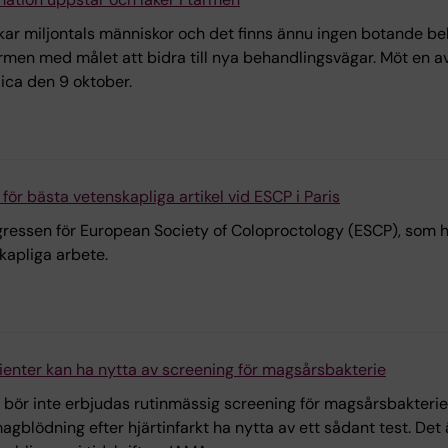
ar miljontals människor och det finns ännu ingen botande beh
rmen med målet att bidra till nya behandlingsvägar. Möt en av
dica den 9 oktober.
för bästa vetenskapliga artikel vid ESCP i Paris
gressen för European Society of Coloproctology (ESCP), som hö
kapliga arbete.
tienter kan ha nytta av screening för magsårsbakterie
t bör inte erbjudas rutinmässig screening för magsårsbakteri
gblödning efter hjärtinfarkt ha nytta av ett sådant test. Det