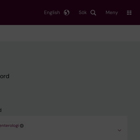
English
Sök
Meny
kord
d
enterologi