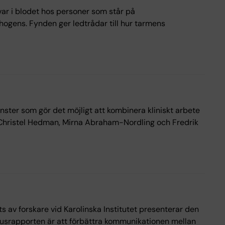
r i blodet hos personer som står på
thogens. Fynden ger ledtrådar till hur tarmens
änster som gör det möjligt att kombinera kliniskt arbete
rar Christel Hedman, Mirna Abraham-Nordling och Fredrik
s av forskare vid Karolinska Institutet presenterar den
ensusrapporten är att förbättra kommunikationen mellan