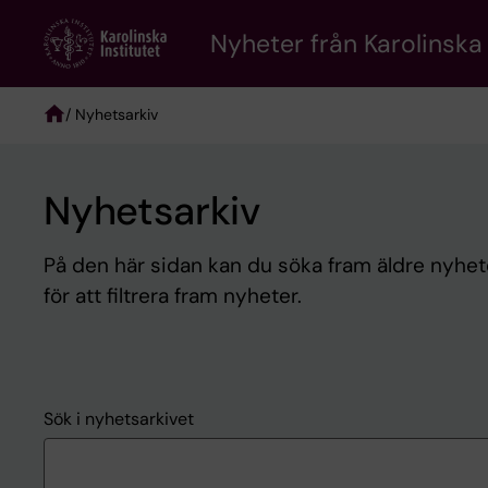
Skip
to
Nyheter från Karolinska 
main
content
/ Nyhetsarkiv
Breadcrumb
Nyhetsarkiv
På den här sidan kan du söka fram äldre nyheter
för att filtrera fram nyheter.
Sök i nyhetsarkivet