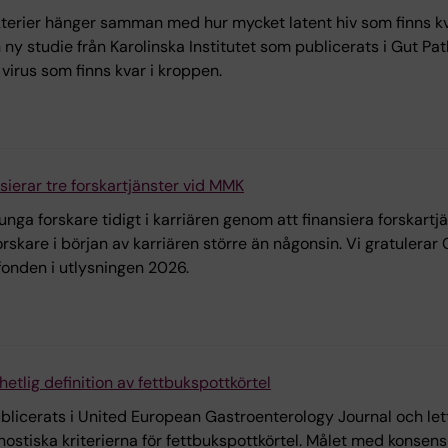
rier hänger samman med hur mycket latent hiv som finns kva
ny studie från Karolinska Institutet som publicerats i Gut Pa
irus som finns kvar i kroppen.
ierar tre forskartjänster vid MMK
nga forskare tidigt i karriären genom att finansiera forskartj
forskare i början av karriären större än någonsin. Vi gratule
fonden i utlysningen 2026.
etlig definition av fettbukspottkörtel
blicerats i United European Gastroenterology Journal och lett
gnostiska kriterierna för fettbukspottkörtel. Målet med kons