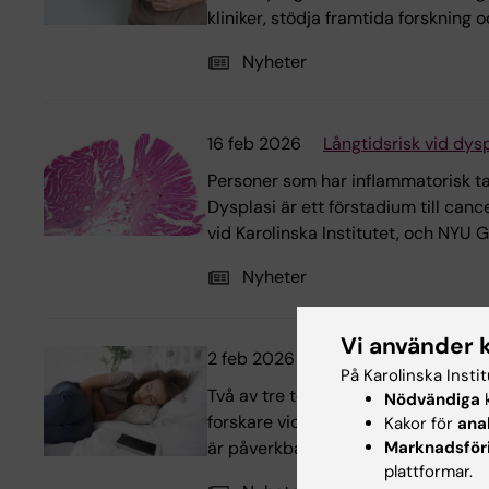
kliniker, stödja framtida forskning 
Nyheter
16 feb 2026
Långtidsrisk vid dy
Personer som har inflammatorisk tar
Dysplasi är ett förstadium till canc
vid Karolinska Institutet, och NYU
Nyheter
Vi använder 
2 feb 2026
Mag- och tarmbesvär 
På Karolinska Insti
Två av tre tonåringar med irritabel 
Nödvändiga
k
forskare vid Göteborgs universitet o
Kakor för
ana
Marknadsför
är påverkbara.
plattformar.