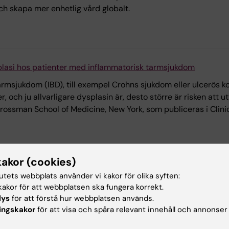
och skapa mer enhetlig vård globalt.
splasi hos patienter med inflammatorisk tarmsjukdom
msjukdom (IBD), till exempel Crohns sjukdom eller ulcerös koli
er, och ju allvarligare dysplasin är, desto större är risken att
 Grossman School of Medicine, New York, som publiceras i Clin
kakor (cookies)
i tonåren går oftast över
tutets webbplats använder vi kakor för olika syften:
tarm (IBS) går in i vuxenlivet utan sjukdomen. Det visar en lå
akor för att webbplatsen ska fungera korrekt.
ch Karolinska Institutet. Forskarna konstaterar också att fler
lys
för att förstå hur webbplatsen används.
ingskakor
för att visa och spåra relevant innehåll och annonser