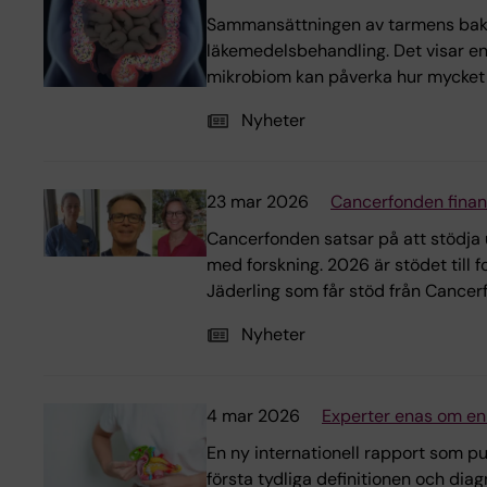
Sammansättningen av tarmens bakte
läkemedelsbehandling. Det visar en 
mikrobiom kan påverka hur mycket v
Nyheter
23 mar 2026
Cancerfonden finans
Cancerfonden satsar på att stödja u
med forskning. 2026 är stödet till 
Jäderling som får stöd från Cancer
Nyheter
4 mar 2026
Experter enas om enh
En ny internationell rapport som pu
första tydliga definitionen och dia