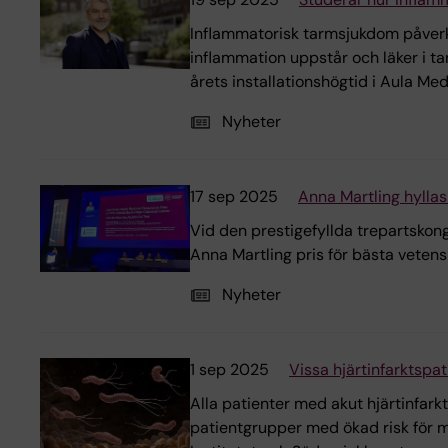
Inflammatorisk tarmsjukdom påverk
inflammation uppstår och läker i ta
årets installationshögtid i Aula Me
Nyheter
17 sep 2025
Anna Martling hyllas 
Vid den prestigefyllda trepartskon
Anna Martling pris för bästa vetens
Nyheter
1 sep 2025
Vissa hjärtinfarktspa
Alla patienter med akut hjärtinfark
patientgrupper med ökad risk för ma