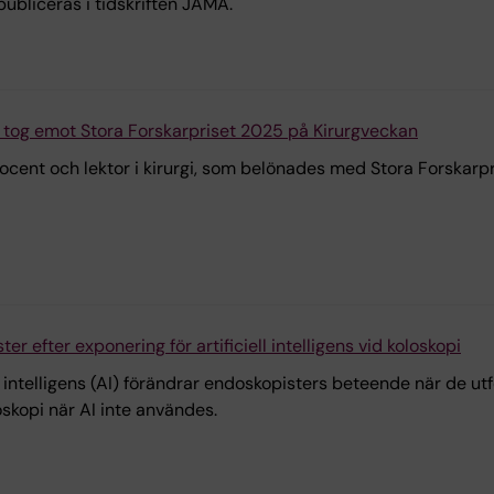
ubliceras i tidskriften JAMA.
 tog emot Stora Forskarpriset 2025 på Kirurgveckan
docent och lektor i kirurgi, som belönades med Stora Forskarp
r efter exponering för artificiell intelligens vid koloskopi
ll intelligens (AI) förändrar endoskopisters beteende när de ut
skopi när AI inte användes.