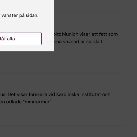
l vänster på sidan.
er Copenhagen och Helmholtz Munich visar att fett som
llåt alla
sultaten tyder på att denna vävnad är särskilt
iften Cell Metabolism.
 Det visar forskare vid Karolinska Institutet och
ven odlade ”minitarmar”.