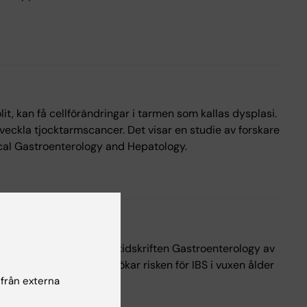
t, kan få cellförändringar i tarmen som kallas dysplasi.
 utveckla tjocktarmscancer. Det visar en studie av forskare
ical Gastroenterology and Hepatology.
ngtidsstudie publicerad i tidskriften Gastroenterology av
a faktorer hos unga som ökar risken för IBS i vuxen ålder
 från externa