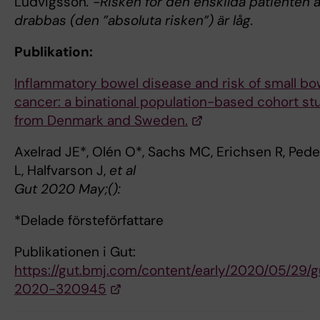
Ludvigsson
. -Risken för den enskilda patienten a
drabbas (den ”absoluta risken”) är låg.
Publikation:
Inflammatory bowel disease and risk of small bo
cancer: a binational population-based cohort st
from Denmark and Sweden.
Axelrad JE*, Olén O*, Sachs MC, Erichsen R, Ped
L, Halfvarson J,
et al
Gut 2020 May;():
*Delade försteförfattare
Publikationen i Gut:
https://gut.bmj.com/content/early/2020/05/29/g
2020-320945