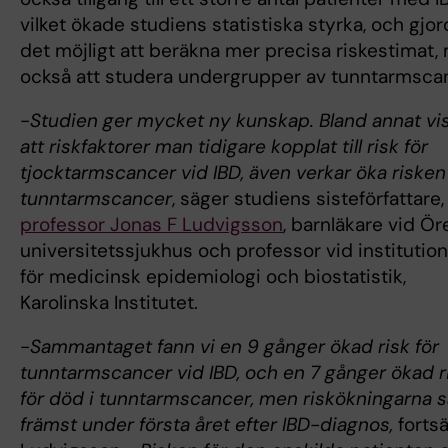
vilket ökade studiens statistiska styrka, och gjo
det möjligt att beräkna mer precisa riskestimat,
också att studera undergrupper av tunntarmsca
-
Studien ger mycket ny kunskap. Bland annat vis
att riskfaktorer man tidigare kopplat till risk för
tjocktarmscancer vid IBD, även verkar öka risken
tunntarmscancer
, säger studiens sisteförfattare,
professor Jonas F Ludvigsson
, barnläkare vid Ö
universitetssjukhus och professor vid institutio
för medicinsk epidemiologi och biostatistik,
Karolinska Institutet.
-
Sammantaget fann vi en 9 gånger ökad risk för
tunntarmscancer vid IBD, och en 7 gånger ökad r
för död i tunntarmscancer, men riskökningarna 
främst under första året efter IBD-diagnos,
fortsä