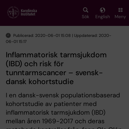
Skip
to
main
Sök
English
Meny
content
Publicerad: 2020-06-01 15:08 | Uppdaterad: 2020-
06-01 15:17
Inflammatorisk tarmsjukdom
(IBD) och risk för
tunntarmscancer – svensk-
dansk kohortstudie
I en dansk-svensk populationsbaserad
kohortstudie av patienter med
inflammatorisk tarmsjukdom (IBD)
mellan åren 1969-2017 och deras