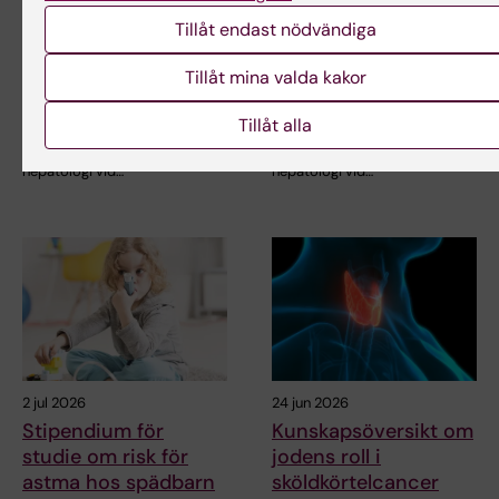
CLINTEC-professor
CLINTEC-professor
Tillåt endast nödvändiga
tilldelas
tilldelas
internationellt
internationellt
Tillåt mina valda kakor
hederspris
hederspris
Tillåt alla
Matthias Löhr, professor i
Matthias Löhr, professor i
gastroenterologi och
gastroenterologi och
hepatologi vid…
hepatologi vid…
2 jul 2026
24 jun 2026
Stipendium för
Kunskapsöversikt om
studie om risk för
jodens roll i
astma hos spädbarn
sköldkörtelcancer