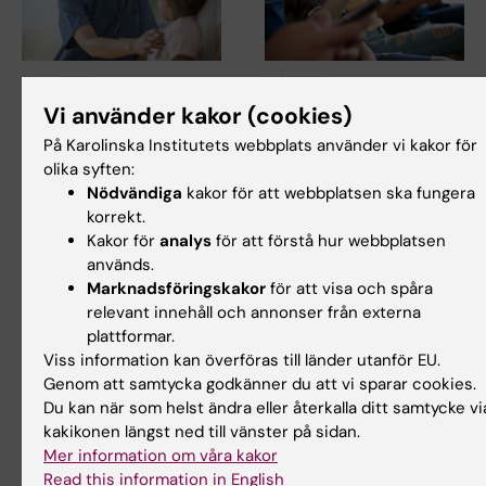
5 aug 2026
21 jul 2026
Hög följsamhet trots
Sociala medier i
Vi använder kakor (cookies)
täta kontroller av
tonåren ökade inte
På Karolinska Institutets webbplats använder vi kakor för
barn med ärftlig
risken för psykisk
olika syften:
cancerrisk
ohälsa
Nödvändiga
kakor för att webbplatsen ska fungera
Barn med en ärftlig variant i
Tiden som tonåringar
korrekt.
genen TP53 följer i hög grad
spenderar på sociala medier
Kakor för
analys
för att förstå hur webbplatsen
rekommenderade…
kunde inte kopplas till…
används.
Marknadsföringskakor
för att visa och spåra
relevant innehåll och annonser från externa
plattformar.
Viss information kan överföras till länder utanför EU.
Genom att samtycka godkänner du att vi sparar cookies.
Du kan när som helst ändra eller återkalla ditt samtycke vi
kakikonen längst ned till vänster på sidan.
Mer information om våra kakor
Read this information in English
3 jul 2026
3 jul 2026