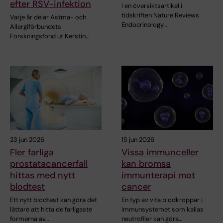
efter RSV-infektion
I en översiktsartikel i
tidskriften Nature Reviews
Varje år delar Astma- och
Endocrinology…
Allergiförbundets
Forskningsfond ut Kerstin…
23 jun 2026
15 jun 2026
Fler farliga
Vissa immunceller
prostatacancerfall
kan bromsa
hittas med nytt
immunterapi mot
blodtest
cancer
Ett nytt blodtest kan göra det
En typ av vita blodkroppar i
lättare att hitta de farligaste
immunsystemet som kallas
formerna av…
neutrofiler kan göra…