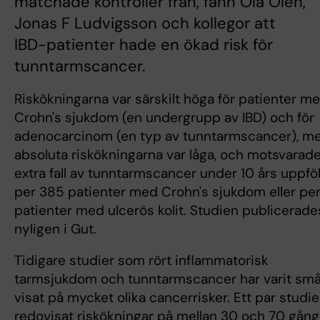
matchade kontroller från, fann Ola Olén,
Jonas F Ludvigsson och kollegor att
IBD-patienter hade en ökad risk för
tunntarmscancer.
Riskökningarna var särskilt höga för patienter m
Crohn's sjukdom (en undergrupp av IBD) och för
adenocarcinom (en typ av tunntarmscancer), m
absoluta riskökningarna var låga, och motsvarade
extra fall av tunntarmscancer under 10 års uppfö
per 385 patienter med Crohn's sjukdom eller pe
patienter med ulcerös kolit. Studien publicerade
nyligen i Gut.
Tidigare studier som rört inflammatorisk
tarmsjukdom och tunntarmscancer har varit sm
visat på mycket olika cancerrisker. Ett par studie
redovisat riskökningar på mellan 30 och 70 gång