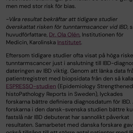
men med stor risk för bias.
-
Våra resultat bekräftar att tidigare studier
överskattat risken för tunntarmscancer vid IBD
, 
huvudförfattare,
Dr. Ola Olén
, Institutionen för
Medicin, Karolinska
Institutet
.
Eftersom tidigare studier ofta visat på höga riske
tunntarmscancer just i anslutning till IBD-diagno
dateringen av IBD viktig. Genom att länka data fr
patientregistret med biopsidata från den så kall
ESPRESSO-studien
(Epidemiology Strengthened
histoPathology Reports in Sweden), lyckades
forskarna bättre definiera diagnosdatum för IBD. 
forskarna i den dansk-svenska studien bättre k
fastslå när IBD debuterat har sannolikt påverkat
resultaten. Samarbetet med danska forskare gav
också tillgång till ett större antal patienter med I