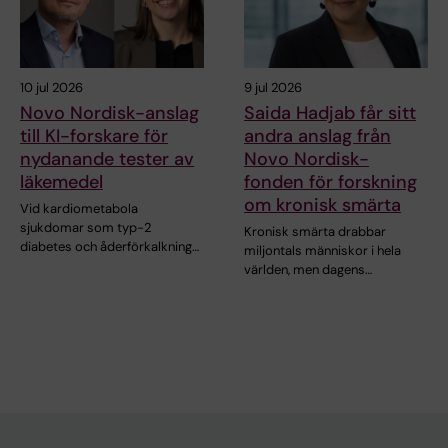
10 jul 2026
9 jul 2026
Novo Nordisk-anslag
Saida Hadjab får sitt
till KI-forskare för
andra anslag från
nydanande tester av
Novo Nordisk-
läkemedel
fonden för forskning
om kronisk smärta
Vid kardiometabola
sjukdomar som typ-2
Kronisk smärta drabbar
diabetes och åderförkalkning…
miljontals människor i hela
världen, men dagens…