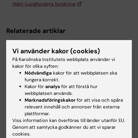
Hjärt-Lungfondens forskning
Relaterade artiklar
Vi använder kakor (cookies)
På Karolinska Institutets webbplats använder vi
kakor för olika syften:
Nödvändiga
kakor för att webbplatsen ska
fungera korrekt.
Kakor för
analys
för att förstå hur
6 aug 2026
31 jul 2026
webbplatsen används.
Ny metod skiljer
Somatiska
Marknadsföringskakor
för att visa och spåra
mellan friska och
mutationer kopplas
relevant innehåll och annonser från externa
sjuka immunceller i
till kärlskador vid
plattformar.
blodprov
progeria
Viss information kan överföras till länder utanför EU.
Forskare vid Karolinska
Vid den sällsynta sjukdomen
Genom att samtycka godkänner du att vi sparar
Institutet och SciLifeLab har
progeria bryts blodkärlen ner i
cookies.
utvecklat en ny…
förtid. En…