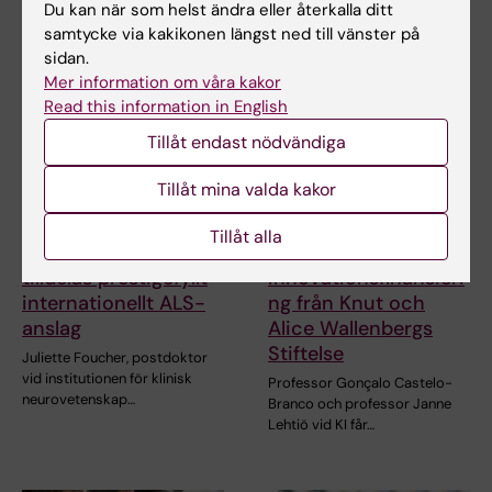
Du kan när som helst ändra eller återkalla ditt
samtycke via kakikonen längst ned till vänster på
sidan.
Mer information om våra kakor
Read this information in English
Tillåt endast nödvändiga
Tillåt mina valda kakor
27 jul 2026
24 jul 2026
Tillåt alla
Juliette Foucher
Två KI-forskare får
tilldelas prestigefyllt
innovationsfinansieri
internationellt ALS-
ng från Knut och
anslag
Alice Wallenbergs
Stiftelse
Juliette Foucher, postdoktor
vid institutionen för klinisk
Professor Gonçalo Castelo-
neurovetenskap…
Branco och professor Janne
Lehtiö vid KI får…