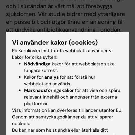
och i slutändan är vårt mål att förebygga
sjukdomen. Vår studie bidrar med ytterligare
en pusselbit och utgör ännu en anledning till
att undvika antibiotikaanvändning i onödan,
säger Ludvigsson.
Vi använder kakor (cookies)
Studien har finansierats med hjälp av National
På Karolinska Institutets webbplats använder vi
kakor för olika syften:
Institutes of Health, Crohn’s and Colitis
Nödvändiga
kakor för att webbplatsen ska
Foundation, American Gastroenterological
fungera korrekt.
Association, Massachusetts General Hospital
Kakor för
analys
för att förstå hur
och Karolinska Institutet.
webbplatsen används.
Marknadsföringskakor
för att visa och spåra
relevant innehåll och annonser från externa
Publikation
plattformar.
Viss information kan överföras till länder utanför EU.
“Antibiotic use and the development of
Genom att samtycka godkänner du att vi sparar
inflammatory bowel disease: a national
cookies.
case/control study in Sweden,” Long H.
Du kan när som helst ändra eller återkalla ditt