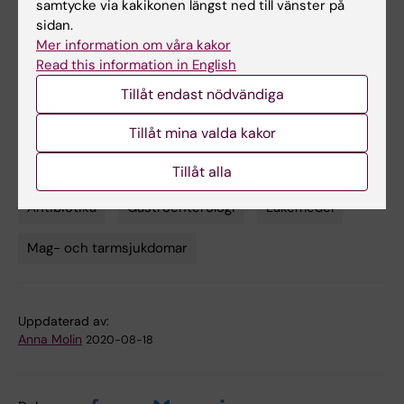
Nguyen, Anne K. Örtqvist, Yin Cao, Tracey G.
samtycke via kakikonen längst ned till vänster på
sidan.
Simon, Bjorn Roelstraete, Mingyang Song, Amit
Mer information om våra kakor
D. Joshi, Kyle Staller, Andrew T. Chan, Hamed
Read this information in English
Khalili, Ola Olén, Jonas F. Ludvigsson,
The
Tillåt endast nödvändiga
Lancet Gastroenterology & Hepatology
, online
17 augusti, 2020, doi: 10.1016/S2468-
Tillåt mina valda kakor
1253(20)30267-3
Tillåt alla
Antibiotika
Gastroenterologi
Läkemedel
Tags
Mag- och tarmsjukdomar
Uppdaterad av:
Anna Molin
2020-08-18