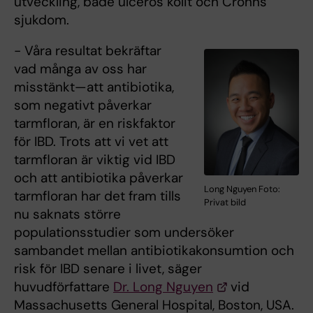
utveckling, både ulcerös kolit och Crohns
sjukdom.
- Våra resultat bekräftar
vad många av oss har
misstänkt—att antibiotika,
som negativt påverkar
tarmfloran, är en riskfaktor
för IBD. Trots att vi vet att
tarmfloran är viktig vid IBD
och att antibiotika påverkar
Long Nguyen Foto:
tarmfloran har det fram tills
Privat bild
nu saknats större
populationsstudier som undersöker
sambandet mellan antibiotikakonsumtion och
risk för IBD senare i livet, säger
huvudförfattare
Dr. Long Nguyen
vid
Massachusetts General Hospital, Boston, USA.