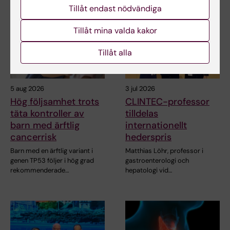
Tillåt endast nödvändiga
Tillåt mina valda kakor
Tillåt alla
5 aug 2026
3 jul 2026
Hög följsamhet trots
CLINTEC-professor
täta kontroller av
tilldelas
barn med ärftlig
internationellt
cancerrisk
hederspris
Barn med en ärftlig variant i
Matthias Löhr, professor i
genen TP53 följer i hög grad
gastroenterologi och
rekommenderade…
hepatologi vid…