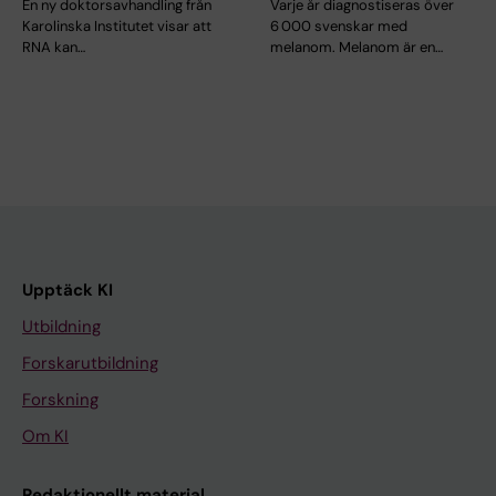
En ny doktorsavhandling från
Varje år diagnostiseras över
Karolinska Institutet visar att
6 000 svenskar med
RNA kan…
melanom. Melanom är en…
Upptäck KI
Utbildning
Forskarutbildning
Forskning
Om KI
Redaktionellt material