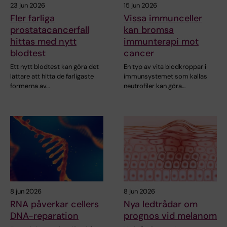
23 jun 2026
15 jun 2026
Fler farliga
Vissa immunceller
prostatacancerfall
kan bromsa
hittas med nytt
immunterapi mot
blodtest
cancer
Ett nytt blodtest kan göra det
En typ av vita blodkroppar i
lättare att hitta de farligaste
immunsystemet som kallas
formerna av…
neutrofiler kan göra…
8 jun 2026
8 jun 2026
RNA påverkar cellers
Nya ledtrådar om
DNA-reparation
prognos vid melanom