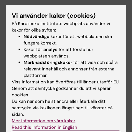
Avhandling
Vi använder kakor (cookies)
Adverse effects of treatment for rectal cancer
På Karolinska Institutets webbplats använder vi
: sexual function, hormones, and bone health
kakor för olika syften:
Nödvändiga
kakor för att webbplatsen ska
fungera korrekt.
Kakor för
analys
för att förstå hur
Cancer och onkologi
Gastroenterologi
Tags
webbplatsen används.
Marknadsföringskakor
för att visa och spåra
relevant innehåll och annonser från externa
Uppdaterad av:
plattformar.
Lilian Pagrot
2024-09-11
Viss information kan överföras till länder utanför EU.
Genom att samtycka godkänner du att vi sparar
cookies.
Du kan när som helst ändra eller återkalla ditt
Dela
samtycke via kakikonen längst ned till vänster på
sidan.
Mer information om våra kakor
Read this information in English
Relaterade artiklar