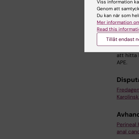
Viss information kan
patiente
Genom att samtycka
probleme
Du kan när som hels
omfattni
Mer information om
Read this informati
Vilka 
Tillåt endast 
Målet är 
att hitt
APE.
Disput
Fredagen
Karolinsk
Avhand
Perineal 
anal can