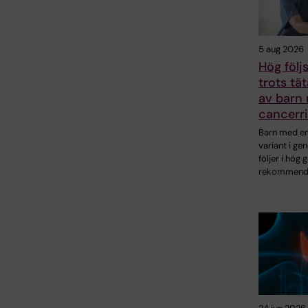
5 aug 2026
Hög föl
trots tät
av barn 
cancerri
Barn med en 
variant i ge
följer i hög 
rekommend