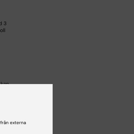
d 3
oll
 kan
 från externa
ör