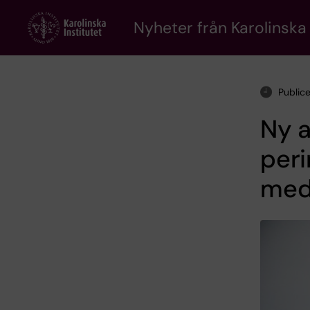
Skip
to
Nyheter från Karolinska 
main
content
Public
Ny a
peri
med 