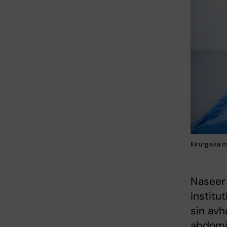
Kirurgiska i
Naseer 
institu
sin avh
abdomin