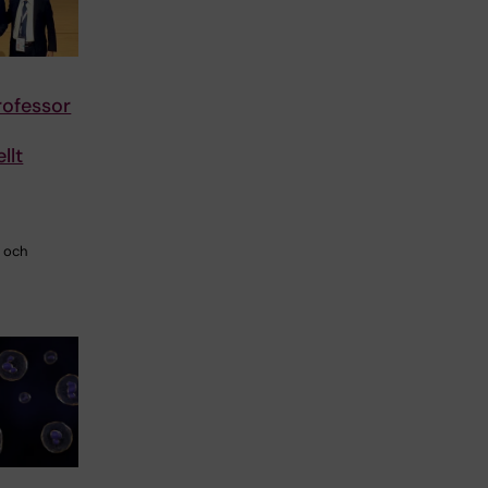
ofessor
llt
i och