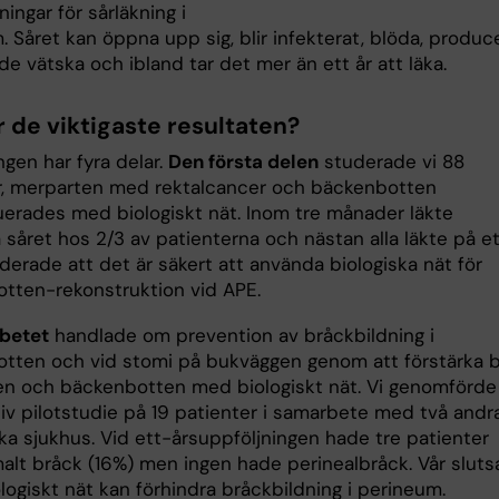
ningar för sårläkning i
 Såret kan öppna upp sig, blir infekterat, blöda, produc
nde vätska och ibland tar det mer än ett år att läka.
r de viktigaste resultaten?
gen har fyra delar.
Den första delen
studerade vi 88
r, merparten med rektalcancer och bäckenbotten
uerades med biologiskt nät. Inom tre månader läkte
 såret hos 2/3 av patienterna och nästan alla läkte på ett
derade att det är säkert att använda biologiska nät för
tten-rekonstruktion vid APE.
betet
handlade om prevention av bråckbildning i
tten och vid stomi på bukväggen genom att förstärka 
n och bäckenbotten med biologiskt nät. Vi genomförde
iv pilotstudie på 19 patienter i samarbete med två andr
ka sjukhus. Vid ett-årsuppföljningen hade tre patienter
alt bråck (16%) men ingen hade perinealbråck. Vår sluts
ologiskt nät kan förhindra bråckbildning i perineum.