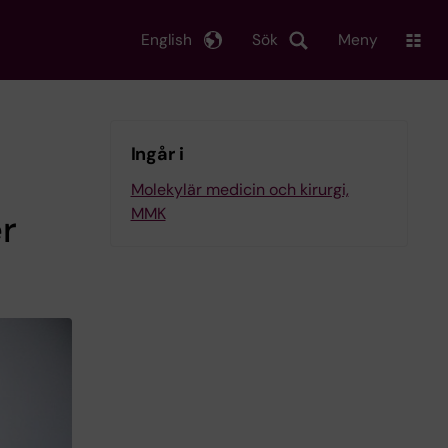
English
Sök
Meny
Ingår i
Molekylär medicin och kirurgi,
MMK
er