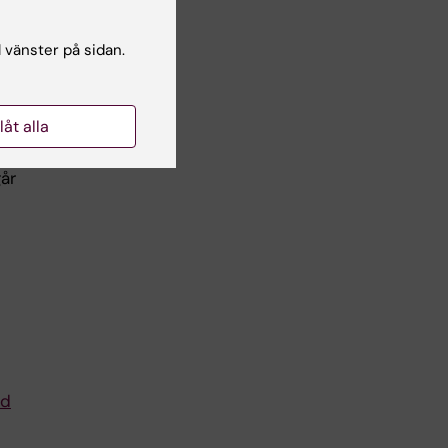
på
l vänster på sidan.
llåt alla
ör
år
nd