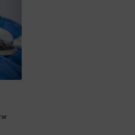
rar
"