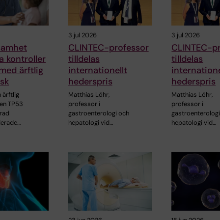
3 jul 2026
3 jul 2026
jsamhet
CLINTEC-professor
CLINTEC-pr
a kontroller
tilldelas
tilldelas
med ärftlig
internationellt
internatione
sk
hederspris
hederspris
ärftlig
Matthias Löhr,
Matthias Löhr,
nen TP53
professor i
professor i
grad
gastroenterologi och
gastroenterolog
erade…
hepatologi vid…
hepatologi vid…