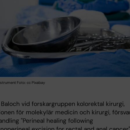
nstrument Foto: cc Pixabay
Baloch vid forskargruppen kolorektal kirurgi,
tionen för molekylär medicin och kirurgi, försva
andling "Perineal healing following
operineal excision for rectal and anal cancer