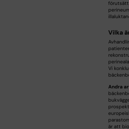
förutsätt
perineum.
illalukta
Vilka ä
Avhandlin
patiente
rekonstr
perineala
Vi konklu
bäckenbo
Andra ar
bäckenbo
bukvägge
prospekt
europeis
parastom
är att bi