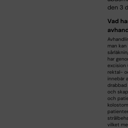
den 3 
Vad ha
avhand
Avhandli
man kan 
sårläkni
har geno
excision
rektal- o
innebär 
drabbad 
och skap
och pati
kolostom
patienter
strålbeh
vilket m