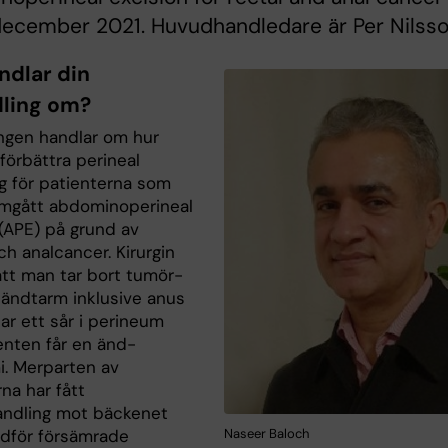
december 2021. Huvudhandledare är Per Nilsso
ndlar din
ling om?
ngen handlar om hur
förbättra perineal
ng för patienterna som
mgått abdominoperineal
 (APE) på grund av
ch analcancer. Kirurgin
att man tar bort tumör-
ändtarm inklusive anus
ar ett sår i perineum
enten får en änd-
i. Merparten av
na har fått
andling mot bäckenet
edför försämrade
Naseer Baloch