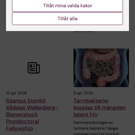
melanomforskning
American Surgical
Tillåt mina valda kakor
Association
Matthew Hunt vid Karolinska
Institutet är en av mottagarna
Tillåt alla
Professor Anna Martling vid
av IBSA…
Karolinska Institutet har
utsetts till…
15 apr 2026
9 apr 2026
Rasmus Stenlid
Tarmbakterier
tilldelas Wallenberg-
kopplas till mängden
Bienenstock
latent hiv
Postdoctoral
Sammansättningen av
Fellowship
tarmens bakterier hänger
samman med hur mycket