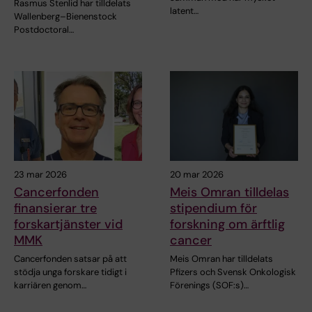
Rasmus Stenlid har tilldelats
latent…
Wallenberg–Bienenstock
Postdoctoral…
23 mar 2026
20 mar 2026
Cancerfonden
Meis Omran tilldelas
finansierar tre
stipendium för
forskartjänster vid
forskning om ärftlig
MMK
cancer
Cancerfonden satsar på att
Meis Omran har tilldelats
stödja unga forskare tidigt i
Pfizers och Svensk Onkologisk
karriären genom…
Förenings (SOF:s)…