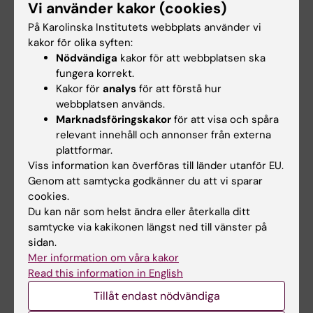
3 jul 2026
3 jul 2026
Vi använder kakor (cookies)
CLINTEC-professor
CLINTEC-professor
På Karolinska Institutets webbplats använder vi
tilldelas
tilldelas
kakor för olika syften:
internationellt
internationellt
Nödvändiga
kakor för att webbplatsen ska
hederspris
hederspris
fungera korrekt.
Matthias Löhr, professor i
Matthias Löhr, professor i
Kakor för
analys
för att förstå hur
gastroenterologi och
gastroenterologi och
webbplatsen används.
hepatologi vid…
hepatologi vid…
Marknadsföringskakor
för att visa och spåra
relevant innehåll och annonser från externa
plattformar.
Viss information kan överföras till länder utanför EU.
Genom att samtycka godkänner du att vi sparar
cookies.
Du kan när som helst ändra eller återkalla ditt
samtycke via kakikonen längst ned till vänster på
sidan.
1 jul 2026
24 apr 2026
Mer information om våra kakor
KI‑forskare tilldelas
Professor Anna
Read this information in English
internationellt
Martling utsedd till
Tillåt endast nödvändiga
stipendium för
hedersledamot i