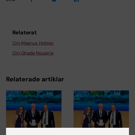
Relaterat
Om Magnus Holmer
Om Ghada Nouairia
Relaterade artiklar