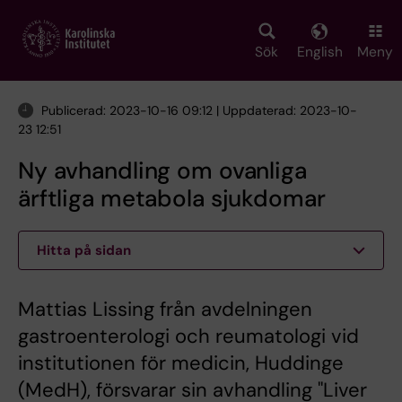
Skip
to
main
Sök
English
Meny
content
Publicerad: 2023-10-16 09:12 | Uppdaterad: 2023-10-
23 12:51
Ny avhandling om ovanliga
ärftliga metabola sjukdomar
Hitta på sidan
Mattias Lissing från avdelningen
gastroenterologi och reumatologi vid
institutionen för medicin, Huddinge
(MedH), försvarar sin avhandling "Liver