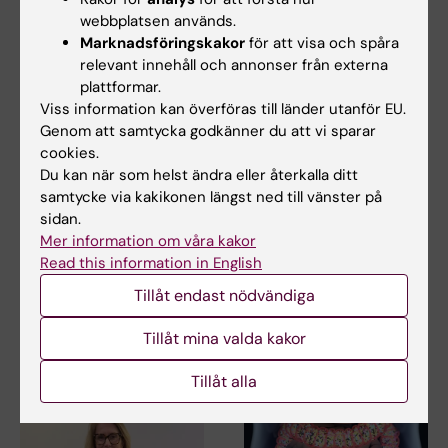
Relaterade artiklar
webbplatsen används.
Marknadsföringskakor
för att visa och spåra
relevant innehåll och annonser från externa
plattformar.
Viss information kan överföras till länder utanför EU.
Genom att samtycka godkänner du att vi sparar
cookies.
Du kan när som helst ändra eller återkalla ditt
3 jul 2026
3 jul 2026
samtycke via kakikonen längst ned till vänster på
CLINTEC-professor
CLINTEC-professor
sidan.
tilldelas
tilldelas
Mer information om våra kakor
internationellt
internationellt
Read this information in English
hederspris
hederspris
Tillåt endast nödvändiga
Matthias Löhr, professor i
Matthias Löhr, professor i
gastroenterologi och
gastroenterologi och
Tillåt mina valda kakor
hepatologi vid…
hepatologi vid…
Tillåt alla