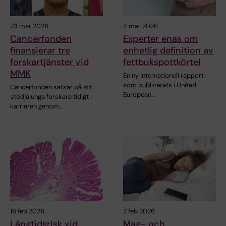
23 mar 2026
4 mar 2026
Cancerfonden
Experter enas om
finansierar tre
enhetlig definition av
forskartjänster vid
fettbukspottkörtel
MMK
En ny internationell rapport
som publicerats i United
Cancerfonden satsar på att
European…
stödja unga forskare tidigt i
karriären genom…
16 feb 2026
2 feb 2026
Långtidsrisk vid
Mag- och