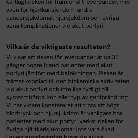
kartlagt risken för framför allt levercancer, men
även för hjärtkärlsjukdom, andra
cancersjukdomar, njursjukdom och övriga
sena komplikationer vid akut porfyri.
Vilka är de viktigaste resultaten?
Vi visar att risken för levercancer är ca 38
gånger högre bland patienter med akut
porfyri jämfört med befolkningen. Risken är
främst kopplad till den biokemiska aktiviteten
vid akut porfyri och inte lika tydligt till
symtombörda, kön eller typ av genförändring.
Vi har vidare konstaterat att trots att högt
blodtryck och njursjukdom är vanligare hos
patienter med akut porfyri verkar risken för
övriga hjärtkärlsjukdomar inte vara ökad.
Levertransplantation botar de akuta