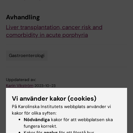
Avhandling
Liver transplantation, cancer risk and
comorbidity in acute porphyria
Gastroenterologi
Tags
Uppdaterad av:
Karin Vikström
2023-10-23
Vi använder kakor (cookies)
På Karolinska Institutets webbplats använder vi
Dela
kakor för olika syften:
Nödvändiga
kakor för att webbplatsen ska
fungera korrekt.
Kakor för
analys
för att förstå hur