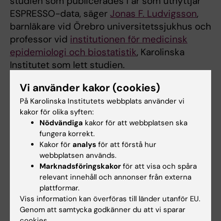
studien som publicerades i år som utnyttjar
ESPRESSO-data, säger
Jonas F. Ludvigsson
,
barnläkare vid Örebro universitetssjukhus och
professor vid
institutionen för medicinsk
epidemiologi och biostatistik
, Karolinska
Institutet som lett studien.
Projektet har erhållit stöd av NIH, Harvard
Vi använder kakor (cookies)
University, Region Stockholm, Crohn’s and
På Karolinska Institutets webbplats använder vi
Colitis Foundation och Karolinska Institutet.
kakor för olika syften:
Nödvändiga
kakor för att webbplatsen ska
Jonas F. Ludvigsson leder en studie med
fungera korrekt.
finansiering från företaget Janssen på
Kakor för
analys
för att förstå hur
uppdrag av det svenska IBD-kvalitetsregistret
webbplatsen används.
(SWIBREG). Tracey Simon har tidigare varit
Marknadsföringskakor
för att visa och spåra
konsult åt Aetion för arbete som inte är
relevant innehåll och annonser från externa
relaterat till denna studie.
plattformar.
Viss information kan överföras till länder utanför EU.
Genom att samtycka godkänner du att vi sparar
cookies.