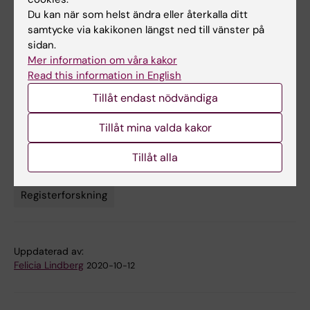
Publikation
Du kan när som helst ändra eller återkalla ditt
“Mortality in biopsy-confirmed nonalcoholic
samtycke via kakikonen längst ned till vänster på
fatty liver disease: results from a nationwide
sidan.
cohort.”
Mer information om våra kakor
Tracey G Simon, Bjorn Roelstraete,
Read this information in English
Hamed Khalili, Hannes Hagström, Jonas F
Ludvigsson.
Gut,
online 9 oktober 2020, doi:
Tillåt endast nödvändiga
10.1136/gutjnl-2020-322786.
Tillåt mina valda kakor
Tillåt alla
Epidemiologi
Gastroenterologi
Hepatologi
Tags
Registerforskning
Uppdaterad av:
Felicia Lindberg
2020-10-12