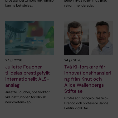
bröstcancertumörs mikromiljö
genen TP53 följer i hög grad
kan ha betydelse…
rekommenderade…
27 jul 2026
24 jul 2026
Juliette Foucher
Två KI-forskare får
tilldelas prestigefyllt
innovationsfinansieri
internationellt ALS-
ng från Knut och
anslag
Alice Wallenbergs
Stiftelse
Juliette Foucher, postdoktor
vid institutionen för klinisk
Professor Gonçalo Castelo-
neurovetenskap…
Branco och professor Janne
Lehtiö vid KI får…