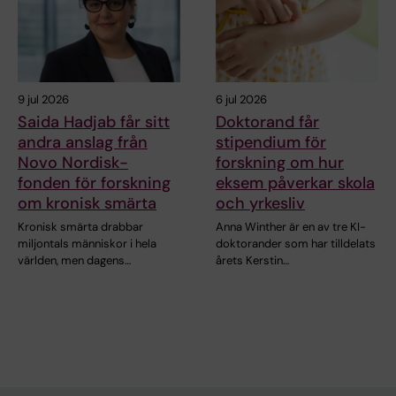
9 jul 2026
6 jul 2026
Saida Hadjab får sitt
Doktorand får
andra anslag från
stipendium för
Novo Nordisk-
forskning om hur
fonden för forskning
eksem påverkar skola
om kronisk smärta
och yrkesliv
Kronisk smärta drabbar
Anna Winther är en av tre KI-
miljontals människor i hela
doktorander som har tilldelats
världen, men dagens…
årets Kerstin…