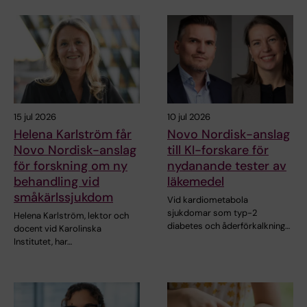
15 jul 2026
10 jul 2026
Helena Karlström får
Novo Nordisk-anslag
Novo Nordisk-anslag
till KI-forskare för
för forskning om ny
nydanande tester av
behandling vid
läkemedel
småkärlssjukdom
Vid kardiometabola
sjukdomar som typ-2
Helena Karlström, lektor och
diabetes och åderförkalkning…
docent vid Karolinska
Institutet, har…