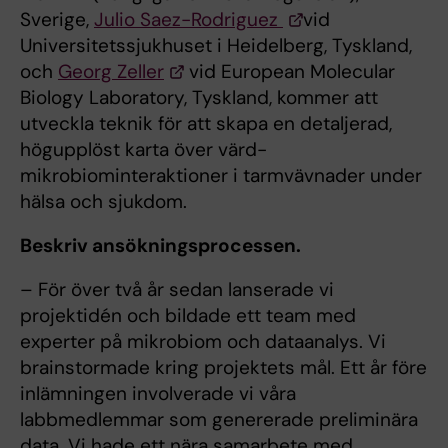
Sverige,
Julio Saez-Rodriguez
vid
Universitetssjukhuset i Heidelberg, Tyskland,
och
Georg Zeller
vid European Molecular
Biology Laboratory, Tyskland, kommer att
utveckla teknik för att skapa en detaljerad,
högupplöst karta över värd-
mikrobiominteraktioner i tarmvävnader under
hälsa och sjukdom.
Beskriv ansökningsprocessen.
– För över två år sedan lanserade vi
projektidén och bildade ett team med
experter på mikrobiom och dataanalys. Vi
brainstormade kring projektets mål. Ett år före
inlämningen involverade vi våra
labbmedlemmar som genererade preliminära
data. Vi hade ett nära samarbete med