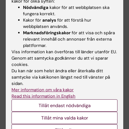
kakor för olika syften:
formidabla forskningsproblem som spänner över
Nödvändiga
kakor för att webbplatsen ska
en rad vetenskapliga discipliner.
fungera korrekt.
Kakor för
analys
för att förstå hur
ERC Synergy-anslaget hjälper grupper av
webbplatsen används.
forskare att slå samman olika färdigheter,
Marknadsföringskakor
för att visa och spåra
kunskaper och resurser för att uppnå framsteg
relevant innehåll och annonser från externa
genom korsbefruktning av vetenskapliga
plattformar.
discipliner, nya produktiva forskningspunkter eller
Viss information kan överföras till länder utanför EU.
nya metoder och tekniker. ERC Synergy Grant är
Genom att samtycka godkänner du att vi sparar
en del av EU:s forsknings- och
cookies.
innovationsprogram Horisont Europa.
Du kan när som helst ändra eller återkalla ditt
samtycke via kakikonen längst ned till vänster på
sidan.
Mer information om våra kakor
Read this information in English
Anslag
Europeiska forskningsrådet (ERC)
Tillåt endast nödvändiga
Tags
Finansiering
Cancer och onkologi
Tillåt mina valda kakor
Gastroenterologi