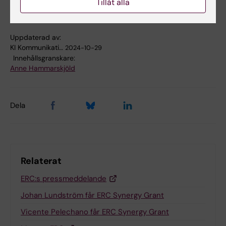
Tillåt alla
Uppdaterad av:
KI Kommunikati…
2024-10-29
Innehållsgranskare:
Anne Hammarskjöld
Dela
Relaterat
ERC:s pressmeddelande
Johan Lundström får ERC Synergy Grant
Vicente Pelechano får ERC Synergy Grant