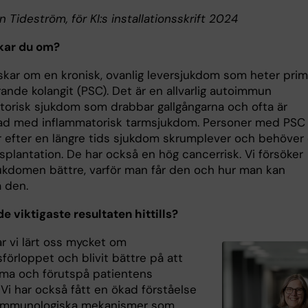
in Tideström, för KI:s installationsskrift 2024
kar du om?
rskar om en kronisk, ovanlig leversjukdom som heter prim
ande kolangit (PSC). Det är en allvarlig autoimmun
torisk sjukdom som drabbar gallgångarna och ofta är
ad med inflammatorisk tarmsjukdom. Personer med PSC
r efter en längre tids sjukdom skrumplever och behöver 
splantation. De har också en hög cancerrisk. Vi försöker
jukdomen bättre, varför man får den och hur man kan
 den.
de viktigaste resultaten hittills?
r vi lärt oss mycket om
förloppet och blivit bättre på att
ma och förutspå patientens
Vi har också fått en ökad förståelse
a immunologiska mekanismer som