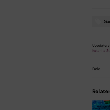
Gas
Tags
Uppdatera
Katarina S
Dela
Relater