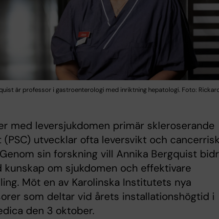
uist är professor i gastroenterologi med inriktning hepatologi. Foto: Rickar
ter med leversjukdomen primär skleroserande
t (PSC) utvecklar ofta leversvikt och cancerris
 Genom sin forskning vill Annika Bergquist bid
ad kunskap om sjukdomen och effektivare
ing. Möt en av Karolinska Institutets nya
orer som deltar vid årets installationshögtid i
dica den 3 oktober.