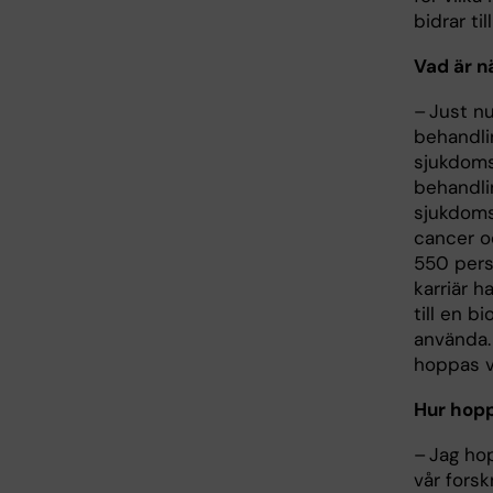
bidrar ti
Vad är n
– Just nu
behandli
sjukdoms
behandli
sjukdoms
cancer o
550 pers
karriär h
till en 
använda.
hoppas v
Hur hopp
– Jag hop
vår forsk