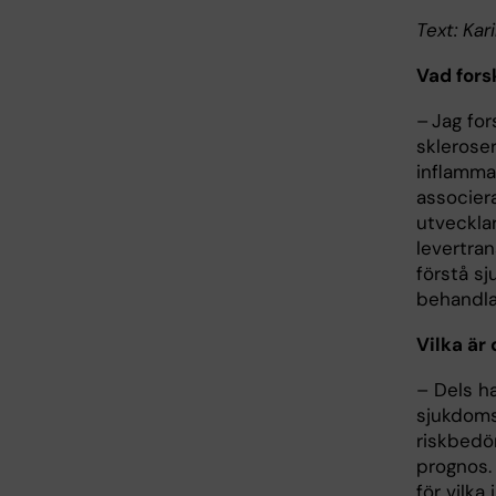
Text: Kar
Vad fors
– Jag fo
skleroser
inflamma
associer
utveckla
levertran
förstå s
behandla
Vilka är 
– Dels ha
sjukdoms
riskbedö
prognos. 
för vilk