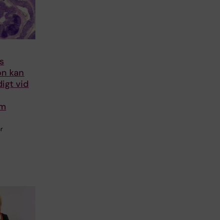
rs
on kan
igt vid
om
r