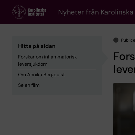
Skip
to
Nyheter från Karolinska 
main
content
Public
Hitta på sidan
Fors
Forskar om inflammatorisk
leversjukdom
lev
Om Annika Bergquist
Se en film