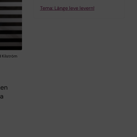
Tema: Länge leve levern!
d Kilström
ken
ra