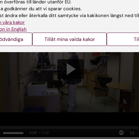
 överföras till länder utanför EU.
 godkänner du att vi sparar cookies.
 film
t ändra eller återkalla ditt samtycke via kakikonen längst ned til
 våra kakor
on in English
nödvändiga
Tillåt mina valda kakor
Ti