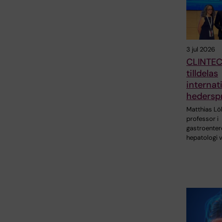
3 jul 2026
CLINTEC
tilldelas
internati
hederspr
Matthias Löh
professor i
gastroenter
hepatologi 