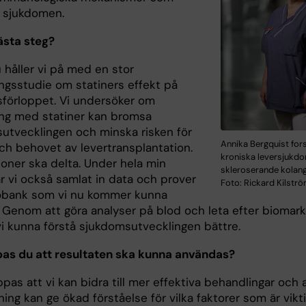
ll sjukdomen.
ästa steg?
 håller vi på med en stor
ngsstudie om statiners effekt på
förloppet. Vi undersöker om
ng med statiner kan bromsa
utvecklingen och minska risken för
Annika Bergquist fo
ch behovet av levertransplantation.
kroniska leversjukd
oner ska delta. Under hela min
skleroserande kolang
ar vi också samlat in data och prover
Foto: Rickard Kilstr
biobank som vi nu kommer kunna
 Genom att göra analyser på blod och leta efter biomark
i kunna förstå sjukdomsutvecklingen bättre.
as du att resultaten ska kunna användas?
pas att vi kan bidra till mer effektiva behandlingar och 
ning kan ge ökad förståelse för vilka faktorer som är vikti