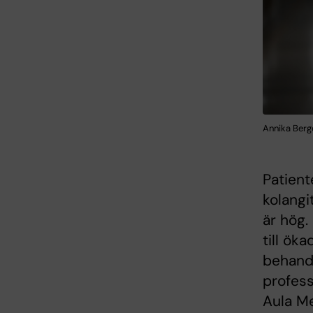
Annika Bergq
Patien
kolangi
är hög.
till ök
behandl
profess
Aula Me