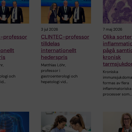
3 jul 2026
7 maj 2026
-professor
CLINTEC-professor
Olika sorte
tilldelas
inflammati
onellt
internationellt
pågå samtid
is
hederspris
kronisk
tarmsjukd
r,
Matthias Löhr,
professor i
Kroniska
ologi och
gastroenterologi och
immunsjukdoma
vid…
hepatologi vid…
formas av flera
inflammatoriska
processer som…