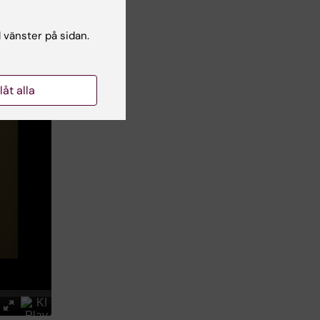
l vänster på sidan.
llåt alla