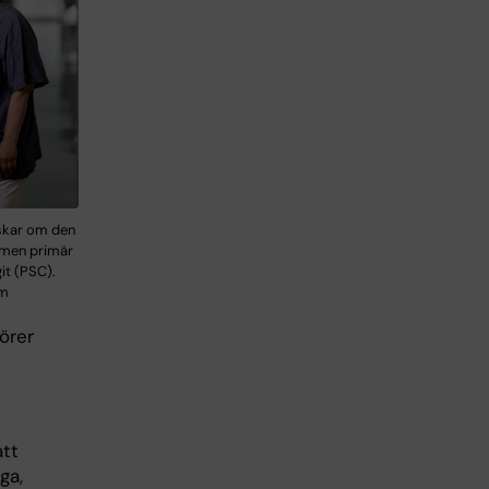
rskar om den
omen primär
it (PSC).
öm
örer
att
ga,