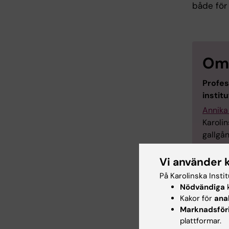
både för
Om 
Profes
instit
Annika
Karoli
gallgå
Bergqu
överläk
Vi använder 
närvar
På Karolinska Insti
förest
Nödvändiga
k
utnämnd
Kakor för
ana
Karolin
Marknadsför
plattformar.