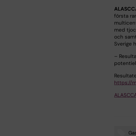
ALASCC
första r
multicen
med tjoc
och samt
Sverige h
– Result
potentiel
Resultat
https://
ALASCCA
Gas