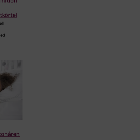
inition
tkörtel
ell
ted
tonåren