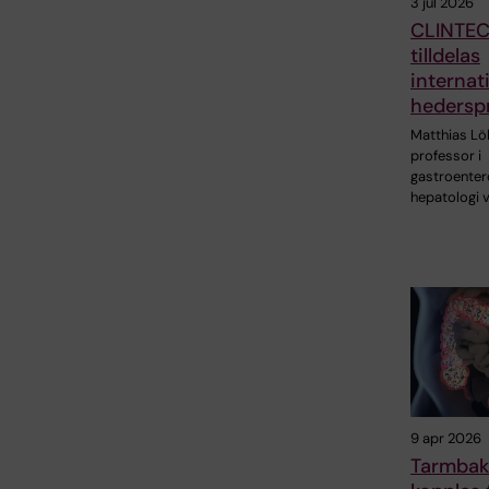
3 jul 2026
CLINTEC
tilldelas
internati
hederspr
Matthias Löh
professor i
gastroenter
hepatologi 
9 apr 2026
Tarmbak