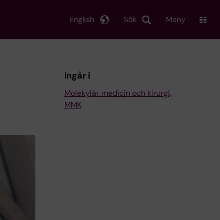
English
Sök
Meny
Ingår i
Molekylär medicin och kirurgi,
MMK