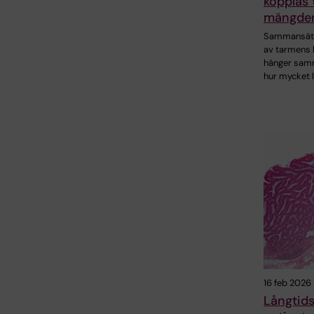
kopplas t
mängden
Sammansätt
av tarmens 
hänger sa
hur mycket 
16 feb 2026
Långtids