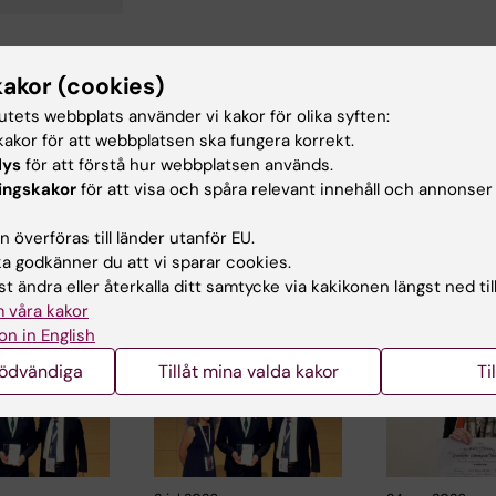
kakor (cookies)
d av:
tutets webbplats använder vi kakor för olika syften:
arskjöld
2025-01-15
akor för att webbplatsen ska fungera korrekt.
lys
för att förstå hur webbplatsen används.
ingskakor
för att visa och spåra relevant innehåll och annonser
 överföras till länder utanför EU.
 godkänner du att vi sparar cookies.
t ändra eller återkalla ditt samtycke via kakikonen längst ned til
ade artiklar
 våra kakor
on in English
nödvändiga
Tillåt mina valda kakor
Ti