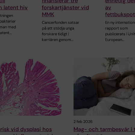
ill
finansierar tre
enhetlig def
 latent hiv
forskartjänster vid
av
MMK
fettbukspot
ningen
bakterier
Cancerfonden satsar
En ny internation
mman med
på att stödja unga
rapport som
latent…
forskare tidigt i
publicerats i Uni
karriären genom…
European…
2 feb 2026
risk vid dysplasi hos
Mag- och tarmbesvär i 