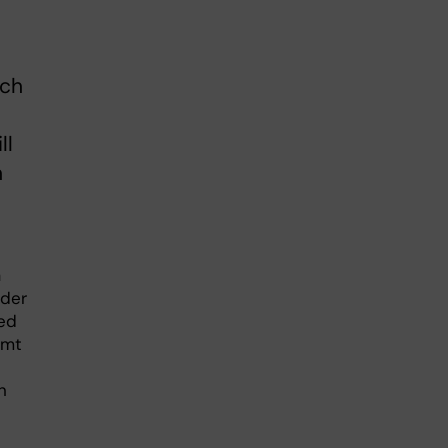
och
ll
h
a
nder
ed
amt
n