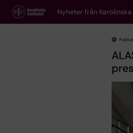
Skip
to
Nyheter från Karolinska 
main
content
Public
ALA
pre