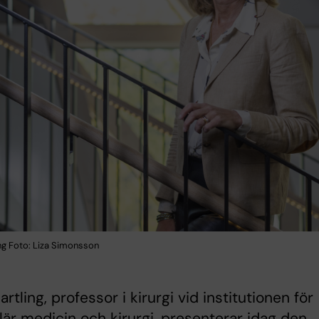
ng Foto: Liza Simonsson
rtling, professor i kirurgi vid institutionen för
är medicin och kirurgi, presenterar idag den