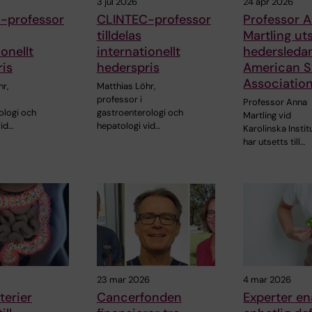
3 jul 2026
24 apr 2026
-professor
CLINTEC-professor
Professor 
tilldelas
Martling uts
onellt
internationellt
hedersleda
is
hederspris
American S
Associatio
r,
Matthias Löhr,
professor i
Professor Anna
ologi och
gastroenterologi och
Martling vid
vid…
hepatologi vid…
Karolinska Instit
har utsetts till…
23 mar 2026
4 mar 2026
terier
Cancerfonden
Experter e