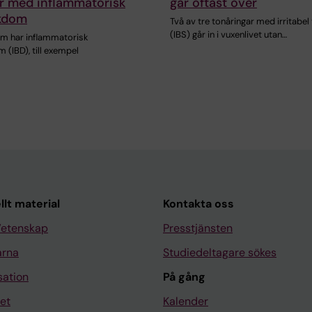
r med inflammatorisk
går oftast över
kdom
Två av tre tonåringar med irritabel
(IBS) går in i vuxenlivet utan…
m har inflammatorisk
(IBD), till exempel
llt material
Kontakta oss
Vetenskap
Presstjänsten
arna
Studiedeltagare sökes
sation
På gång
et
Kalender