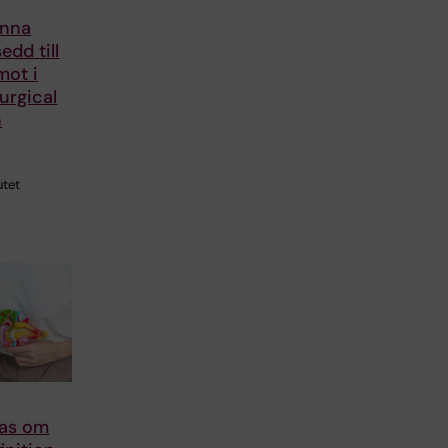
Anna
edd till
mot i
urgical
n
utet
nas om