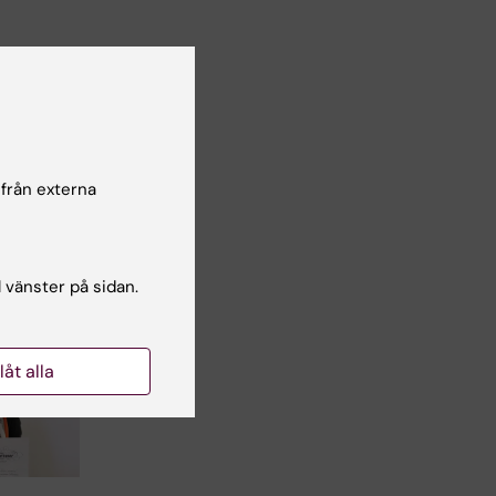
 från externa
l vänster på sidan.
llåt alla