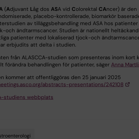
A
(
A
djuvant
L
åg dos
AS
A vid
C
olorektal
CA
ncer) är den
andomiserade, placebo-kontrollerade, biomarkör baserad
terstudien av tilläggsbehandling med ASA hos patienter
k-och ändtarmscancer. Studien är nationellt heltäckan
liga patienter med lokaliserad tjock-och ändtarmscance
ar erbjudits att delta i studien.
aten från ALASCCA-studien som presenteras inom kort 
lt förändra behandlingen för patienter, säger
Anna Martl
en kommer att offentliggöras den 25 januari 2025
meetings.asco.org/abstracts-presentations/242108
-studiens webbplats
troenterologi