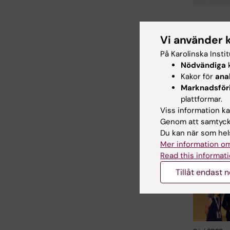
Tags
Vi använder 
Uppdatera
På Karolinska Insti
Anne Hamm
Nödvändiga
k
Kakor för
ana
Marknadsför
Dela
plattformar.
Viss information kan
Genom att samtycka
Du kan när som hels
Relater
Mer information om
Read this informati
Tillåt endast 