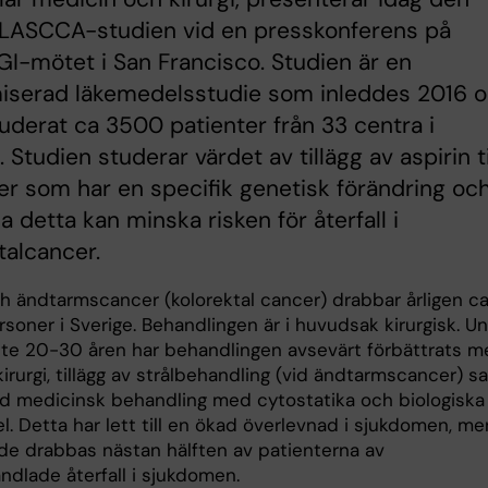
ALASCCA-studien vid en presskonferens på
-mötet i San Francisco. Studien är en
iserad läkemedelsstudie som inleddes 2016 
luderat ca 3500 patienter från 33 centra i
 Studien studerar värdet av tillägg av aspirin ti
er som har en specifik genetisk förändring oc
a detta kan minska risken för återfall i
talcancer.
h ändtarmscancer (kolorektal cancer) drabbar årligen c
soner i Sverige. Behandlingen är i huvudsak kirurgisk. U
te 20-30 åren har behandlingen avsevärt förbättrats m
kirurgi, tillägg av strålbehandling (vid ändtarmscancer) s
ad medicinsk behandling med cytostatika och biologiska
. Detta har lett till en ökad överlevnad i sjukdomen, me
nde drabbas nästan hälften av patienterna av
ndlade återfall i sjukdomen.