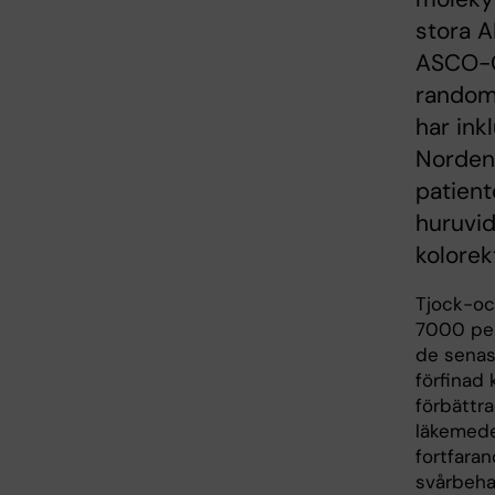
stora 
ASCO-GI
random
har ink
Norden.
patient
huruvid
kolorek
Tjock-oc
7000 per
de senas
förfinad 
förbättr
läkemedel
fortfara
svårbeha