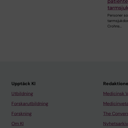
patiente
tarmsju
Personer so
tarmsjukdom 
Crohns…
Upptäck KI
Redaktione
Utbildning
Medicinsk 
Forskarutbildning
Medicinvet
Forskning
The Conver
Om KI
Nyhetsarkiv