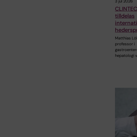
3 jul 2026
CLINTEC
tilldelas
internati
hederspr
Matthias Löh
professor i
gastroenter
hepatologi 