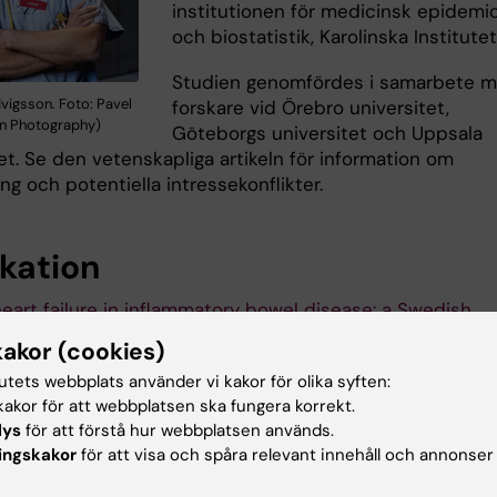
institutionen för medicinsk epidemio
och biostatistik, Karolinska Institutet
Studien genomfördes i samarbete 
vigsson. Foto: Pavel
forskare vid Örebro universitet,
n Photography)
Göteborgs universitet och Uppsala
et. Se den vetenskapliga artikeln för information om
ing och potentiella intressekonflikter.
ikation
heart failure in inflammatory bowel disease: a Swedish
on-based study”
, Jiangwei Sun, Jialu Yao, Ola Olén, Jo
kakor (cookies)
on, David Bergman, Fahim Ebrahimi, Annika Rosengren, Jo
tutets webbplats använder vi kakor för olika syften:
m, Jonas F. Ludvigsson,
European Heart Journal
, online 2
akor för att webbplatsen ska fungera korrekt.
 doi: 10.1093/eurheartj/ehae338.
lys
för att förstå hur webbplatsen används.
ingskakor
för att visa och spåra relevant innehåll och annonser