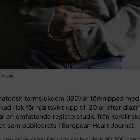
 Images
matorisk tarmsjukdom (IBD) är förknippad med
kad risk för hjärtsvikt upp till 20 år efter diagn
ar en omfattande registerstudie från Karolinsk
tet som publicerats i European Heart Journal.
a studerade risken för hjärtsvikt hos drygt 80 000 pers