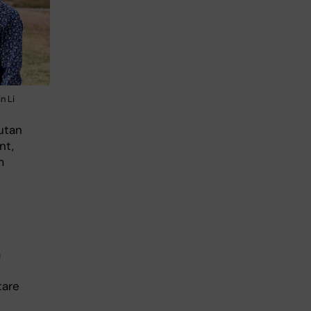
n Li
utan
nt,
m
a
tare