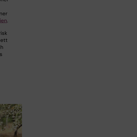
ner
ien
.
isk
 ett
ch
gs