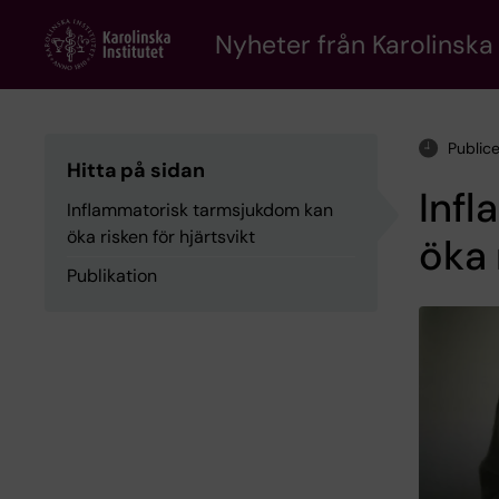
Skip
to
Nyheter från Karolinska 
main
content
Public
Hitta på sidan
Inf
Inflammatorisk tarmsjukdom kan
öka risken för hjärtsvikt
öka 
Publikation