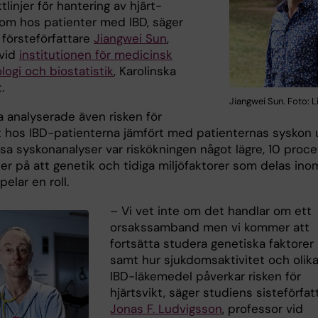
iktlinjer för hantering av hjärt-
dom hos patienter med IBD, säger
 försteförfattare
Jiangwei Sun
,
 vid
institutionen för medicinsk
ogi och biostatistik
, Karolinska
.
Jiangwei Sun. Foto: Li
a analyserade även risken för
kt hos IBD-patienterna jämfört med patienternas syskon 
ssa syskonanalyser var riskökningen något lägre, 10 proce
der på att genetik och tidiga miljöfaktorer som delas ino
spelar en roll.
– Vi vet inte om det handlar om ett
orsakssamband men vi kommer att
fortsätta studera genetiska faktorer
samt hur sjukdomsaktivitet och olik
IBD-läkemedel påverkar risken för
hjärtsvikt, säger studiens sisteförfat
Jonas F. Ludvigsson
, professor vid