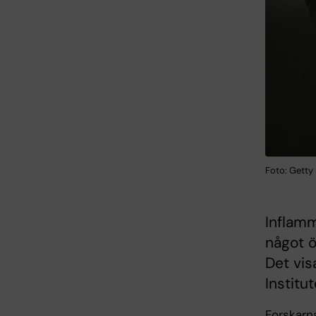
Foto: Getty
Inflam
något ö
Det vis
Institu
Forskarn