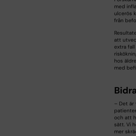
med infl
ulcerös k
från bef
Resultate
att utvec
extra fal
risköknin
hos äldr
med befi
Bidra
– Det är 
patiente
och att h
sätt. Vi 
mer skrä