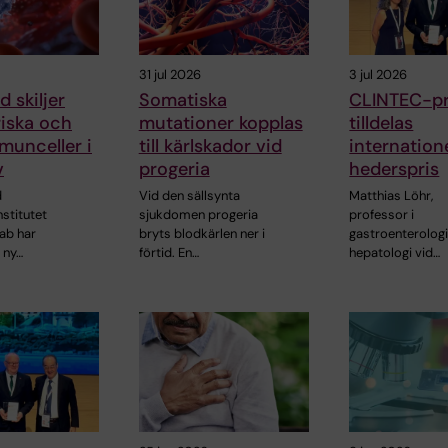
31 jul 2026
3 jul 2026
 skiljer
Somatiska
CLINTEC-pr
riska och
mutationer kopplas
tilldelas
munceller i
till kärlskador vid
internatione
v
progeria
hederspris
d
Vid den sällsynta
Matthias Löhr,
nstitutet
sjukdomen progeria
professor i
ab har
bryts blodkärlen ner i
gastroenterolog
 ny…
förtid. En…
hepatologi vid…