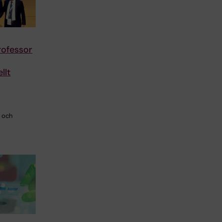
ofessor
llt
i och