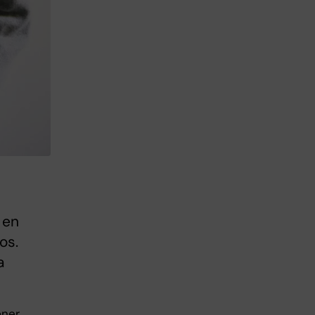
 en
os.
a
oner