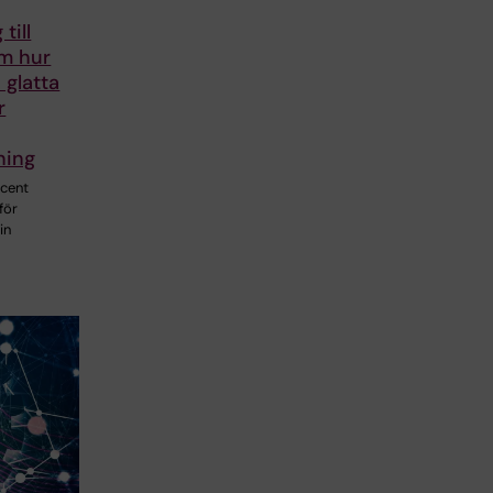
till
om hur
 glatta
r
ning
ocent
för
in