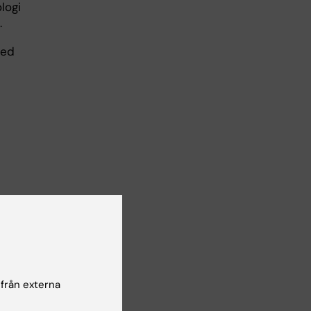
logi
.
med
nas
han
1
 från externa