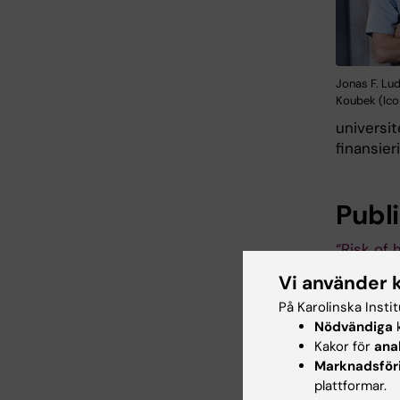
Jonas F. Lud
Koubek (Ico
universit
finansier
Publ
“Risk of 
populati
Vi använder 
Halfvars
På Karolinska Insti
Sundströ
Nödvändiga
k
maj 2024,
Kakor för
ana
Marknadsför
plattformar.