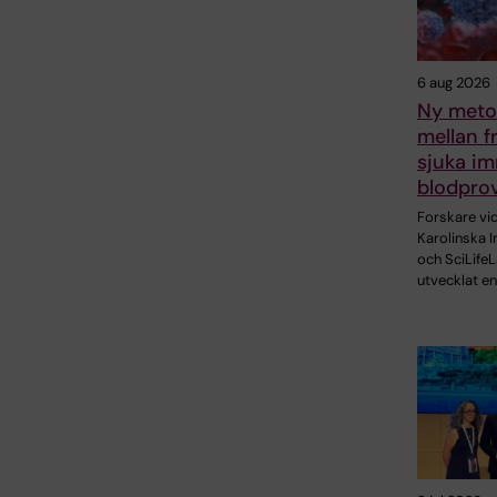
6 aug 2026
Ny metod
mellan f
sjuka im
blodpro
Forskare vi
Karolinska I
och SciLifeL
utvecklat en