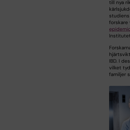
till nya r
kärlsjuk
studiens
forskare
epidemiol
Institutet
Forskarn
hjärtsvi
IBD. I de
vilket ty
familjer 