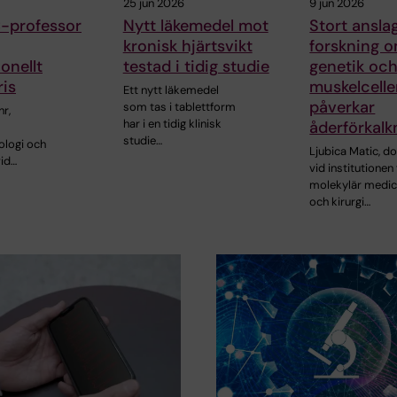
25 jun 2026
9 jun 2026
-professor
Nytt läkemedel mot
Stort anslag 
kronisk hjärtsvikt
forskning 
onellt
testad i tidig studie
genetik och
is
muskelcelle
Ett nytt läkemedel
påverkar
som tas i tablettform
r,
har i en tidig klinisk
åderförkalk
studie…
ologi och
Ljubica Matic, d
vid…
vid institutionen 
molekylär medic
och kirurgi…