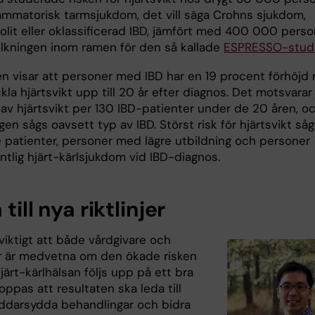
ammatorisk tarmsjukdom, det vill säga Crohns sjukdom,
olit eller oklassificerad IBD, jämfört med 400 000 perso
olkningen inom ramen för den så kallade
ESPRESSO-stud
n visar att personer med IBD har en 19 procent förhöjd r
kla hjärtsvikt upp till 20 år efter diagnos. Det motsvarar
l av hjärtsvikt per 130 IBD-patienter under de 20 åren, o
gen sågs oavsett typ av IBD. Störst risk för hjärtsvikt så
e patienter, personer med lägre utbildning och personer
ntlig hjärt-kärlsjukdom vid IBD-diagnos.
 till nya riktlinjer
viktigt att både vårdgivare och
r är medvetna om den ökade risken
järt-kärlhälsan följs upp på ett bra
hoppas att resultaten ska leda till
ddarsydda behandlingar och bidra