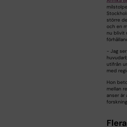
Annika B
milstolpe
Stockholm
större de
och en m
nu blivit
förhålla
- Jag se
huvudarb
utifrån u
med regi
Hon beto
mellan re
anser är
forskning
Fler