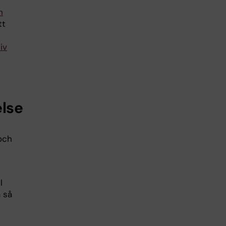
h
tt
iv
else
och
l
 så