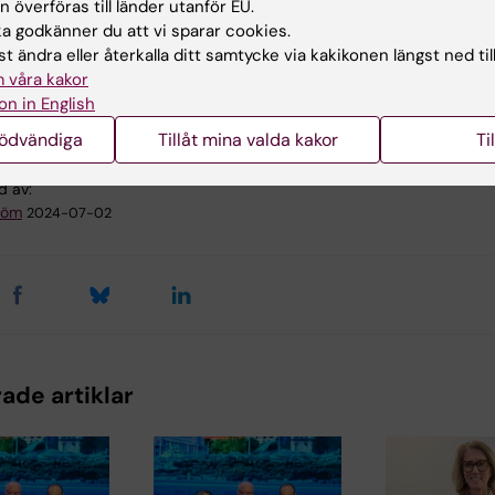
 överföras till länder utanför EU.
 godkänner du att vi sparar cookies.
t ändra eller återkalla ditt samtycke via kakikonen längst ned til
 våra kakor
troenterologi
on in English
nödvändiga
Tillåt mina valda kakor
Ti
d av:
tröm
2024-07-02
ade artiklar