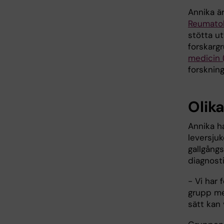
Annika ä
Reumatol
stötta u
forskarg
medicin 
forsknin
Olik
Annika h
leversju
gallgångs
diagnost
- Vi har 
grupp me
sätt kan 