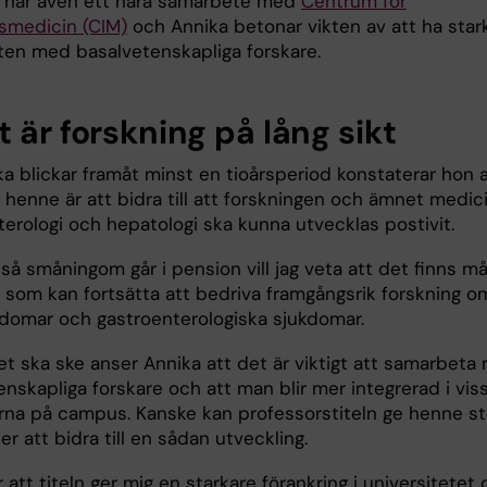
har även ett nära samarbete med
Centrum för
nsmedicin (CIM)
och Annika betonar vikten av att ha star
en med basalvetenskapliga forskare.
 är forskning på lång sikt
a blickar framåt minst en tioårsperiod konstaterar hon a
 henne är att bidra till att forskningen och ämnet medic
terologi och hepatologi ska kunna utvecklas postivit.
 så småningom går i pension vill jag veta att det finns m
 som kan fortsätta att bedriva framgångsrik forskning o
kdomar och gastroenterologiska sjukdomar.
et ska ske anser Annika att det är viktigt att samarbeta
nskapliga forskare och att man blir mer integrerad i vis
erna på campus. Kanske kan professorstiteln ge henne st
er att bidra till en sådan utveckling.
r att titeln ger mig en starkare förankring i universitetet