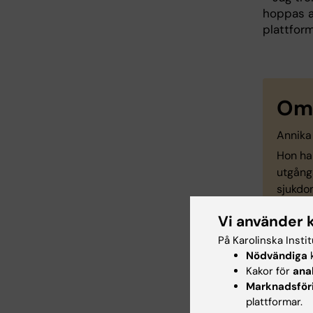
hoppas at
plattform
Om 
Annika
Hon har
utgångs
sjukdo
Annika
Vi använder 
för avd
På Karolinska Insti
verksa
Nödvändiga
k
Bergqui
Kakor för
ana
institu
Marknadsför
plattformar.