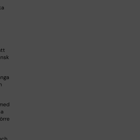
ka
tt
insk
ånga
m
 med
sa
örre
 och