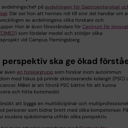
r avdelningschef på
avdelningen för Gastroenterologi oc
ogi
. Där ser hon att hennes roll till stor del handlar om a
tvecklingen av avdelningens olika forskare och
rupper. Hon är även föreståndare för
Centrum för innovat
(CIMED)
som fördelar medel och stödjer olika
gsprojekt vid Campus Flemingsberg.
a perspektiv ska ge ökad förstå
ar även
en forskargrupp
som forskar inom autoimmun
kdom med fokus på primär skleroserande kolangit (PSC) 
cancer. Målet är att förstå PSC bättre för att kunna
icera och hitta botemedel.
försökt att bygga en multidiciplinär och multiprofessionel
d personer som bidrar brett med olika kompetenser. På
vi studera sjukdomarna utifrån olika perspektiv.