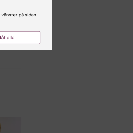
l vänster på sidan.
llåt alla