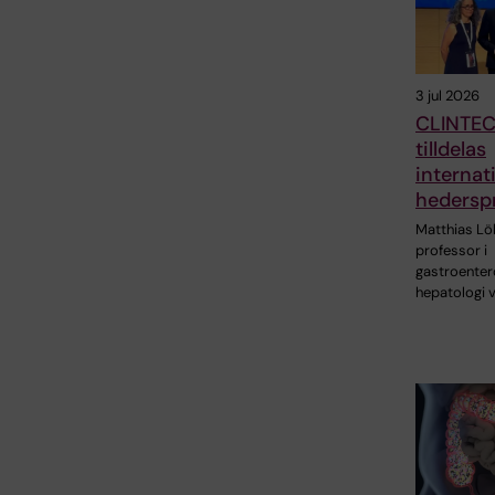
3 jul 2026
CLINTEC
tilldelas
internati
hederspr
Matthias Löh
professor i
gastroenter
hepatologi 