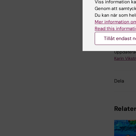
Viss information kan
Genom att samtycka
Du kan när som hels
Mer information om
Gas
Tags
Read this informati
Tillåt endast 
Uppdatera
Karin Viks
Dela
Relater