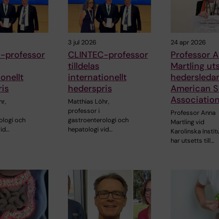
3 jul 2026
24 apr 2026
-professor
CLINTEC-professor
Professor 
tilldelas
Martling uts
onellt
internationellt
hedersleda
is
hederspris
American S
Associatio
r,
Matthias Löhr,
professor i
Professor Anna
ologi och
gastroenterologi och
Martling vid
vid…
hepatologi vid…
Karolinska Instit
har utsetts till…