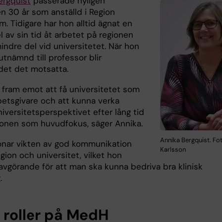
ergquist
passerade nyligen
n 30 år som anställd i Region
. Tidigare har hon alltid ägnat en
l av sin tid åt arbetet på regionen
indre del vid universitetet. När hon
 utnämnd till professor blir
ndet det motsatta.
r fram emot att få universitetet som
etsgivare och att kunna verka
niversitetsperspektivet efter lång tid
onen som huvudfokus, säger Annika.
Annika Bergquist. F
nar vikten av god kommunikation
Karlsson
gion och universitet, vilket hon
 avgörande för att man ska kunna bedriva bra klinisk
.
a roller på MedH