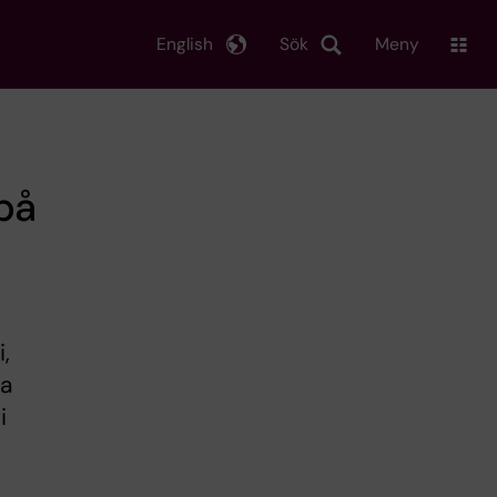
English
Sök
Meny
på
,
ka
i