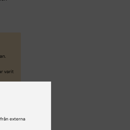
an.
r varit
chef
varit
ika
 från externa