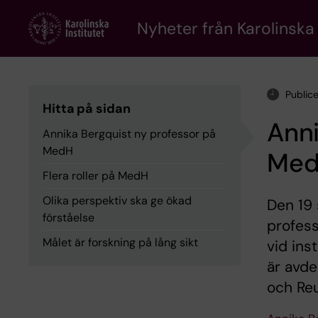
Skip
to
Nyheter från Karolinska 
main
content
Public
Hitta på sidan
Anni
Annika Bergquist ny professor på
MedH
Me
Flera roller på MedH
Olika perspektiv ska ge ökad
Den 19
förståelse
profess
Målet är forskning på lång sikt
vid ins
är avde
och Re