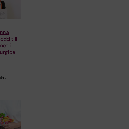
Anna
edd till
mot i
urgical
n
utet