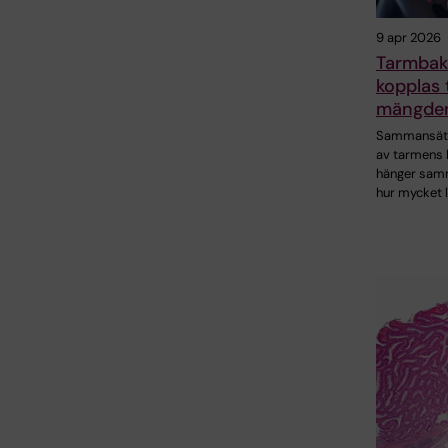
9 apr 2026
Tarmbak
kopplas t
mängden
Sammansätt
av tarmens 
hänger sa
hur mycket 