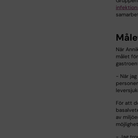
Gruppen 
infektio
samarbet
Målet
När Annik
målet för
gastroen
- När jag
personer
leversju
För att d
basalvete
av miljö
möjlighet
- Jag tro