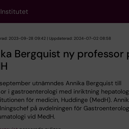
Institutet
erad: 2023-09-28 09:42 | Uppdaterad: 2024-07-02 08:58
ka Bergquist ny professor 
dH
 september utnämndes Annika Bergquist till
or i gastroenterologi med inriktning hepatologi
titutionen för medicin, Huddinge (MedH). Anni
lningschef på avdelningen för Gastroenterolog
umatologi vid MedH.