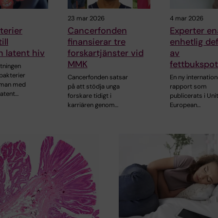
23 mar 2026
4 mar 2026
terier
Cancerfonden
Experter e
ill
finansierar tre
enhetlig def
 latent hiv
forskartjänster vid
av
MMK
fettbukspot
ningen
bakterier
Cancerfonden satsar
En ny internation
mman med
på att stödja unga
rapport som
latent…
forskare tidigt i
publicerats i Uni
karriären genom…
European…