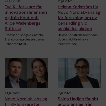
24 jul 2026
15 jul 2026
Två KI-forskare får
Helena Karlström får
innovationsfinansieri
Novo Nordisk-anslag
ng från Knut och
för forskning om ny
Alice Wallenbergs
behandling vid
Stiftelse
småkärlssjukdom
Professor Gonçalo Castelo-
Helena Karlström, lektor och
Branco och professor Janne
docent vid Karolinska
Lehtiö vid KI får…
Institutet, har…
10 jul 2026
9 jul 2026
Novo Nordisk-anslag
Saida Hadjab får sitt
till KI-forskare för
andra anslag från