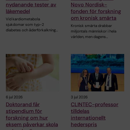
nydanande tester av
Novo Nordisk-
läkemedel
fonden för forskning
om kronisk smärta
Vid kardiometabola
sjukdomar som typ-2
Kronisk smärta drabbar
diabetes och åderförkalkning…
miljontals människor i hela
världen, men dagens…
6 jul 2026
3 jul 2026
Doktorand får
CLINTEC-professor
stipendium för
tilldelas
forskning om hur
internationellt
eksem påverkar skola
hederspris