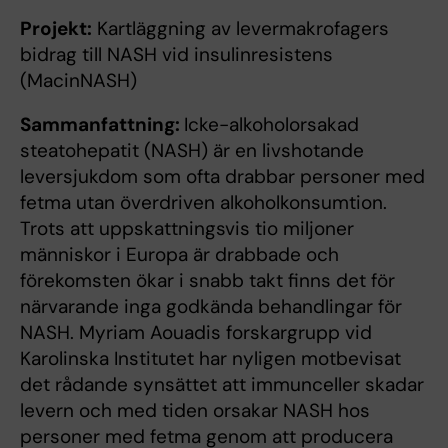
Projekt:
Kartläggning av levermakrofagers
bidrag till NASH vid insulinresistens
(MacinNASH)
Sammanfattning:
Icke-alko­hol­orsakad
steatohepatit (NASH) är en livshotande
leversjukdom som ofta drabbar personer med
fetma utan överdriven alkoholkonsumtion.
Trots att uppskattningsvis tio miljoner
människor i Europa är drabbade och
förekomsten ökar i snabb takt finns det för
närvarande inga godkända behandlingar för
NASH. Myriam Aouadis forskargrupp vid
Karolinska Institutet har nyligen motbevisat
det rådande synsättet att immunceller skadar
levern och med tiden orsakar NASH hos
personer med fetma genom att producera