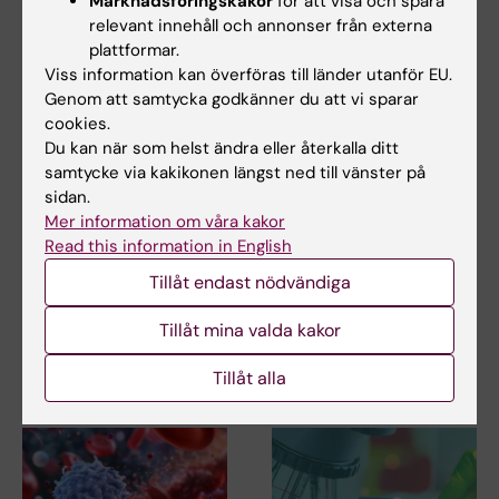
Marknadsföringskakor
för att visa och spåra
relevant innehåll och annonser från externa
Anslag
Finansiering
Gastroenterologi
plattformar.
Tags
Viss information kan överföras till länder utanför EU.
Immunologi
Reumatologi
Smärtforskning
Genom att samtycka godkänner du att vi sparar
cookies.
Du kan när som helst ändra eller återkalla ditt
samtycke via kakikonen längst ned till vänster på
Uppdaterad av:
sidan.
Katarina Sternudd
2023-03-09
Mer information om våra kakor
Read this information in English
Tillåt endast nödvändiga
Dela
Tillåt mina valda kakor
Tillåt alla
Relaterade artiklar