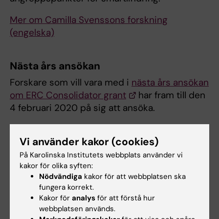
Mer om Camilla Svenssons forskning
(engelska)
Nästa års ansökan
Forskare som vill vara med i
nästa års ansökan
om ERC Consolidator grant
har fram till den
4 februari 2020 på sig att ansöka.
Vi använder kakor (cookies)
Länkar
På Karolinska Institutets webbplats använder vi
kakor för olika syften:
ERC-finansierade forskare vid KI
Nödvändiga
kakor för att webbplatsen ska
fungera korrekt.
Mer om ERC:s konsolideringsanslag
Kakor för
analys
för att förstå hur
webbplatsen används.