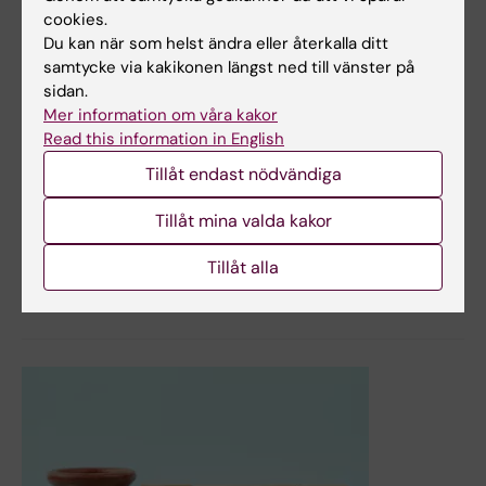
cookies.
Du kan när som helst ändra eller återkalla ditt
samtycke via kakikonen längst ned till vänster på
23 jan 2024
sidan.
Omtalat diabetesläkemedel verkar även minska risken för
Mer information om våra kakor
svår leversjukdom
Read this information in English
Ozempic och andra GLP1-analoger kan kopplas till
Tillåt endast nödvändiga
minskad risk att utveckla skrumplever och levercancer
hos personer med typ 2-diabetes och kronisk
Tillåt mina valda kakor
leversjukdom. Det visar en rikstäckande studie från
Karolinska Institutet publicerad i tidskriften Gut.
Tillåt alla
Nyheter