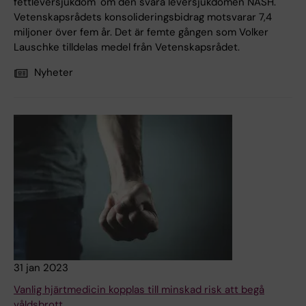
fettleversjukdom" om den svåra leversjukdomen NASH.
Vetenskapsrådets konsolideringsbidrag motsvarar 7,4
miljoner över fem år. Det är femte gången som Volker
Lauschke tilldelas medel från Vetenskapsrådet.
Nyheter
31 jan 2023
Vanlig hjärtmedicin kopplas till minskad risk att begå
våldsbrott