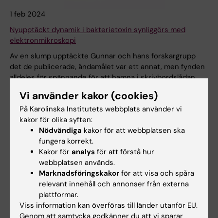
1 feb 2024
Nyupptäckt dynamik i bakterietoxin synliggörs med
elektronmikroskopi
Av en slump upptäckte Gunnar och hans forskargrupp
det de publicerade, ändamålet var ett annat, men fynden
alldeles för spännande för att hamna i skrivbordslådan.
Arbetet introducerar bland annat en mätmetod för
Vi använder kakor (cookies)
bakterietoxinbindning till receptorn.
På Karolinska Institutets webbplats använder vi
Nyheter
kakor för olika syften:
Nödvändiga
kakor för att webbplatsen ska
fungera korrekt.
Kakor för
analys
för att förstå hur
webbplatsen används.
Marknadsföringskakor
för att visa och spåra
relevant innehåll och annonser från externa
plattformar.
Viss information kan överföras till länder utanför EU.
Genom att samtycka godkänner du att vi sparar