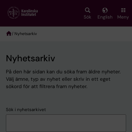
Skip
to
main
Sök
English
Meny
content
/ Nyhetsarkiv
Breadcrumb
Nyhetsarkiv
På den här sidan kan du söka fram äldre nyheter.
Välj ämne, typ av nyhet eller skriv in ett eget
sökord för att filtrera fram nyheter.
Sök i nyhetsarkivet