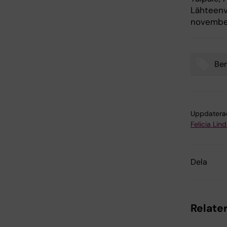
Lähteenv
november
Ber
Tags
Uppdatera
Felicia Lin
Dela
Relater