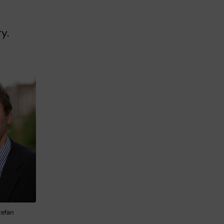
y.
tefan