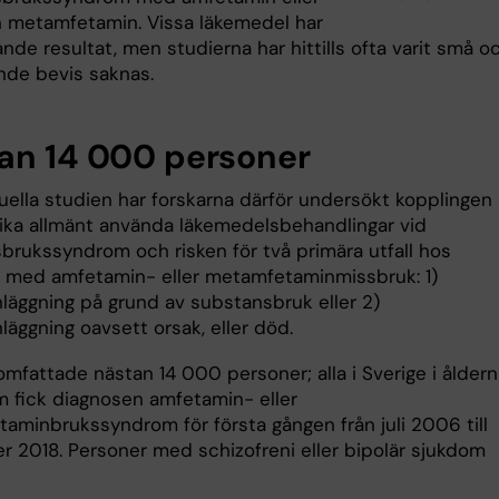
n metamfetamin. Vissa läkemedel har
ande resultat, men studierna har hittills ofta varit små o
nde bevis saknas.
an 14 000 personer
tuella studien har forskarna därför undersökt kopplingen
lika allmänt använda läkemedelsbehandlingar vid
brukssyndrom och risken för två primära utfall hos
 med amfetamin- eller metamfetaminmissbruk: 1)
nläggning på grund av substansbruk eller 2)
läggning oavsett orsak, eller död.
mfattade nästan 14 000 personer; alla i Sverige i åldern
m fick diagnosen amfetamin- eller
aminbrukssyndrom för första gången från juli 2006 till
 2018. Personer med schizofreni eller bipolär sjukdom