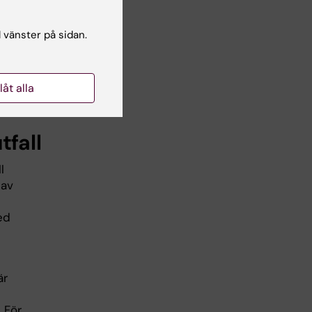
l vänster på sidan.
llåt alla
tfall
l
 av
ed
är
. För