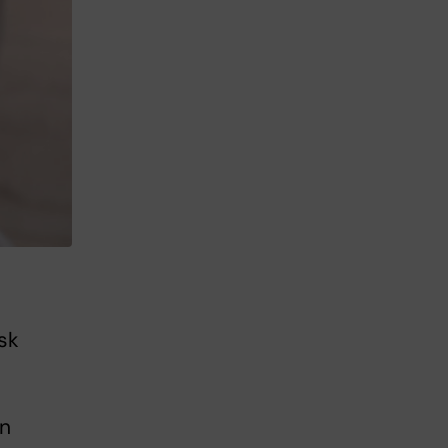
sk
en