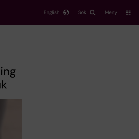
English
Sök
Meny
ning
uk