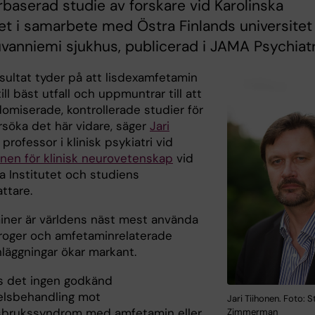
rbaserad studie av forskare vid Karolinska
tet i samarbete med Östra Finlands universitet
vanniemi sjukhus, publicerad i JAMA Psychiatr
esultat tyder på att lisdexamfetamin
ill bäst utfall och uppmuntrar till att
domiserade, kontrollerade studier för
rsöka det här vidare, säger
Jari
, professor i klinisk psykiatri vid
onen för klinisk neurovetenskap
vid
a Institutet och studiens
attare.
ner är världens näst mest använda
 droger och amfetaminrelaterade
nläggningar ökar markant.
ns det ingen godkänd
lsbehandling mot
Jari Tiihonen. Foto: S
brukssyndrom med amfetamin eller
Zimmerman