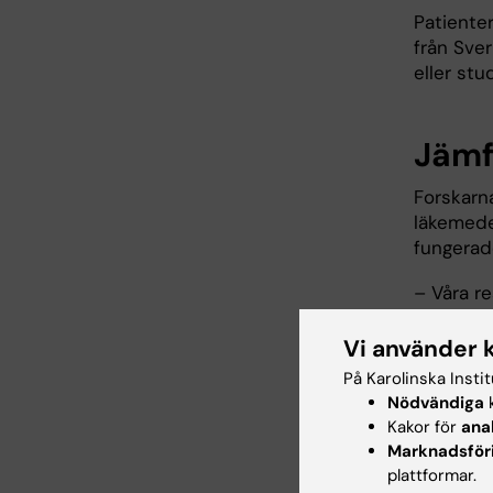
Patienter
från Sver
eller stu
Jämf
Forskarn
läkemede
fungerad
– Våra re
godkänt 
hetsätni
Vi använder 
kopplas t
På Karolinska Insti
studiens 
Nödvändiga
k
universit
Kakor för
ana
Marknadsför
Risken f
plattformar.
18 procen