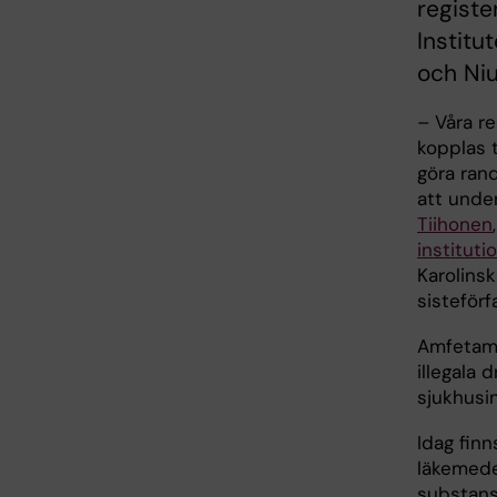
registe
Institu
och Niu
– Våra r
kopplas t
göra ran
att unde
Tiihonen
instituti
Karolinsk
sisteförf
Amfetami
illegala
sjukhusi
Idag fin
läkemede
substans