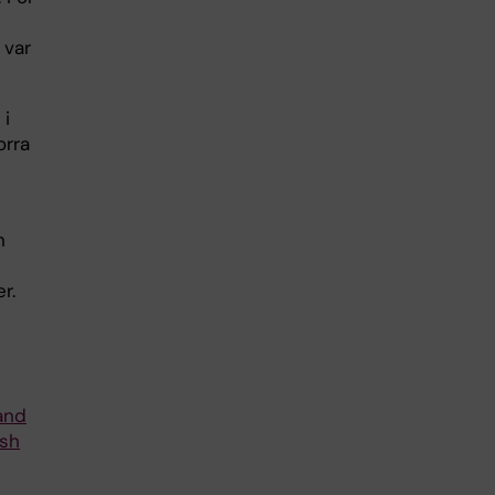
 var
 i
orra
n
r.
and
ish