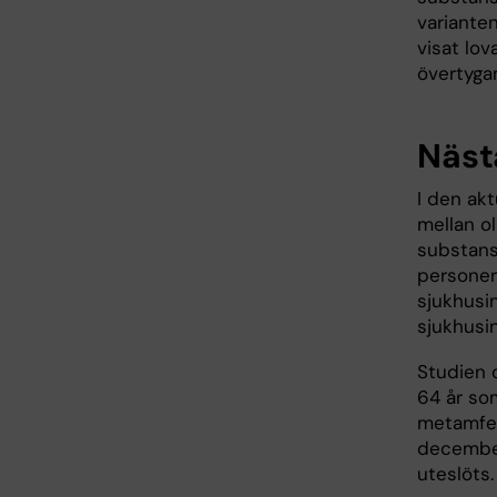
variante
visat lov
övertyga
Näst
I den ak
mellan o
substans
personer
sjukhusi
sjukhusin
Studien o
64 år so
metamfet
december
uteslöts.