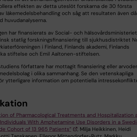
ollera effekten av detta uteslöt forskarna de 30 första
av läkemedelsbehandling och såg att resultaten även då
med huvudanalyserna.
en har finansierats av Social- och hälsovårdsministeriet
finsk statlig forskningsfinansiering till sjukhusdistriktet N
kiaterföreningen i Finland, Finlands akademi, Finlands
a stiftelse och Emil Aaltonen-stiftelsen.
studiens författare har mottagit finansiering eller arvode
emedelsbolag i olika sammanhang. Se den vetenskapliga
för ytterligare information om potentiella intressekonflikte
ikation
tion of Pharmacological Treatments and Hospitalization 
 Individuals With Amphetamine Use Disorders in a Swed
de Cohort of 13 965 Patients”
, Milja Heikkinen, Heidi
Antti Tanskanen, Ellenor Mittendorfer-Rutz, Markku