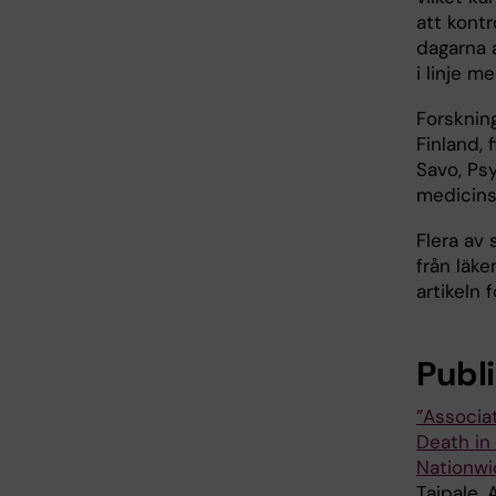
att kontr
dagarna 
i linje 
Forskning
Finland, 
Savo, Psy
medicinsk
Flera av 
från läk
artikeln 
Publ
”Associa
Death in
Nationwi
Taipale, 