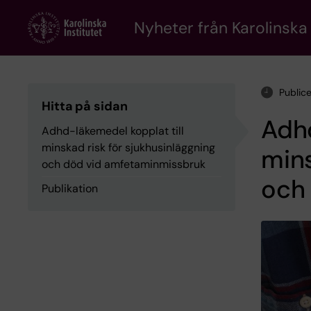
Skip
to
Nyheter från Karolinska 
main
content
Publice
Hitta på sidan
Adhd
Adhd-läkemedel kopplat till
minskad risk för sjukhusinläggning
mins
och död vid amfetaminmissbruk
och
Publikation