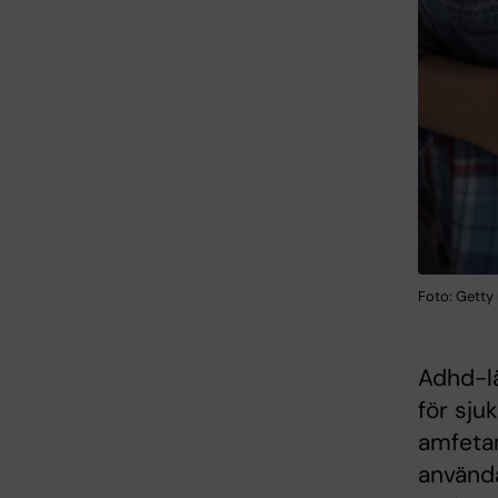
Foto: Getty
Adhd-lä
för sj
amfetam
använda