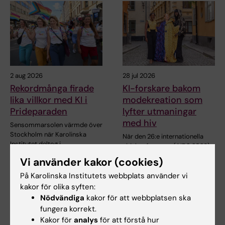
2 aug 2026
28 jul 2026
Rekordmånga firade
KI-forskare bakom
lika villkor med KI i
modekreation som
Prideparaden
lyfter utmaningar
med hiv
Sensommarsolen värmde över
Stockholm när Karolinska
När den 26:e internationella
Institutet deltog i…
aidskonferensen (AIDS 2026)
öppnar i Rio de…
Vi använder kakor (cookies)
På Karolinska Institutets webbplats använder vi
kakor för olika syften:
Nödvändiga
kakor för att webbplatsen ska
fungera korrekt.
Kakor för
analys
för att förstå hur