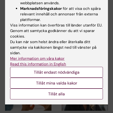
webbplatsen används.
Marknadsföringskakor
för att visa och spåra
relevant innehåll och annonser från externa
27 jul 2026
24 jul 2026
plattformar.
Juliette Foucher
Två KI-forskare får
Viss information kan överföras till länder utanför EU.
tilldelas prestigefyllt
innovationsfinansieri
Genom att samtycka godkänner du att vi sparar
internationellt ALS-
ng från Knut och
cookies.
anslag
Alice Wallenbergs
Du kan när som helst ändra eller återkalla ditt
Stiftelse
samtycke via kakikonen längst ned till vänster på
Juliette Foucher, postdoktor
sidan.
vid institutionen för klinisk
Professor Gonçalo Castelo-
neurovetenskap…
Mer information om våra kakor
Branco och professor Janne
Lehtiö vid KI får…
Read this information in English
Tillåt endast nödvändiga
Tillåt mina valda kakor
Tillåt alla