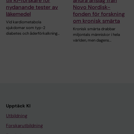
till KI-forskare för
andra anslag från
nydanande tester av
Novo Nordisk-
läkemedel
fonden för forskning
om kronisk smärta
Vid kardiometabola
sjukdomar som typ-2
Kronisk smärta drabbar
diabetes och åderförkalkning…
miljontals människor i hela
världen, men dagens…
Upptäck KI
Utbildning
Forskarutbildning