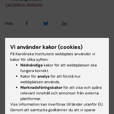
Carl Sellgren Majkowitz
Dela
Relaterade artiklar
Vi använder kakor (cookies)
På Karolinska Institutets webbplats använder vi
kakor för olika syften:
Nödvändiga
kakor för att webbplatsen ska
fungera korrekt.
Kakor för
analys
för att förstå hur
webbplatsen används.
Marknadsföringskakor
för att visa och spåra
relevant innehåll och annonser från externa
25 jun 2026
24 jun 2026
plattformar.
Oväntade samband
Hur mitokondrier
Viss information kan överföras till länder utanför EU.
upptäckta i cellens
bygger sina
Genom att samtycka godkänner du att vi sparar
energimaskineri
proteinfabriker