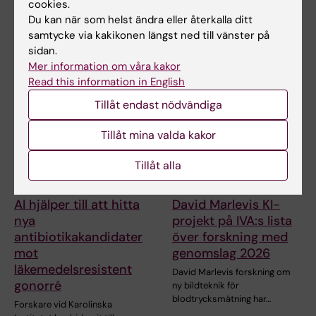
cookies.
I en ny studie som publicerats i
I en studie publicerad i Nature
Du kan när som helst ändra eller återkalla ditt
Nature Communications
Communications har forskare
samtycke via kakikonen längst ned till vänster på
rapporterar…
vid Karolinska…
sidan.
Mer information om våra kakor
Read this information in English
Tillåt endast nödvändiga
Tillåt mina valda kakor
Tillåt alla
22 jun 2026
5 jun 2026
AI hjälper till att hitta
David Marlevis KI-
nya
projekt på IVA:s lista
antibiotikakandidater
över forskning med
mot
genomslag 2026
läkemedelsresistent
David Marlevis forskning om
gonorré
ny bildteknik för
blodtrycksmätning har…
Forskare vid Karolinska