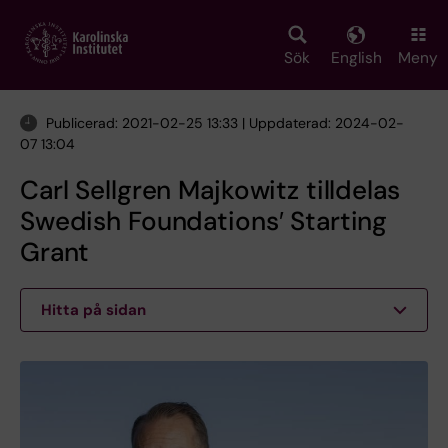
Skip
to
main
Sök
English
Meny
content
Publicerad: 2021-02-25 13:33 | Uppdaterad: 2024-02-
07 13:04
Carl Sellgren Majkowitz tilldelas
Swedish Foundations′ Starting
Grant
Hitta på sidan