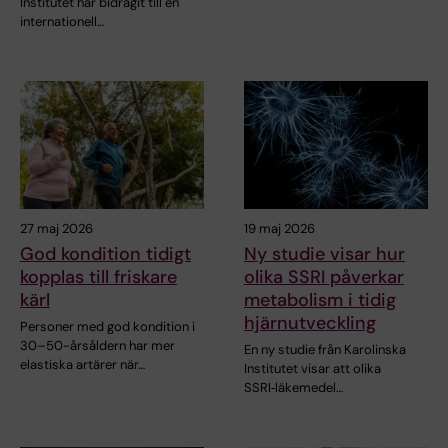
Institutet har bidragit till en
internationell…
27 maj 2026
19 maj 2026
God kondition tidigt
Ny studie visar hur
kopplas till friskare
olika SSRI påverkar
kärl
metabolism i tidig
hjärnutveckling
Personer med god kondition i
30–50-årsåldern har mer
En ny studie från Karolinska
elastiska artärer när…
Institutet visar att olika
SSRI‑läkemedel…