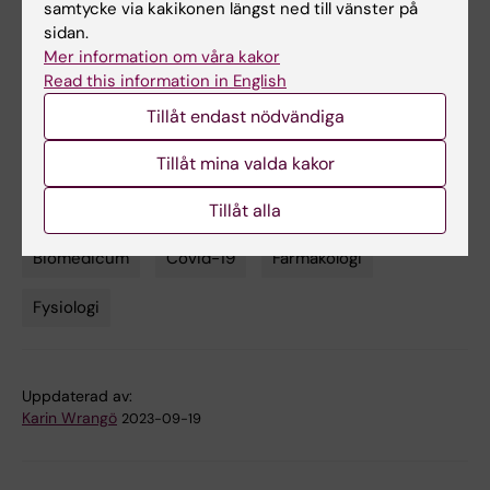
myopathy-A time-course approach.
samtycke via kakikonen längst ned till vänster på
sidan.
Cacciani N, Skärlén Å, Wen Y, Zhang X,
Mer information om våra kakor
Addinsall AB, Llano-Diez M, Li M, Gransberg L,
Read this information in English
Hedström Y, Bellander BM, Nelson D, Bergquist
Tillåt endast nödvändiga
J, Larsson L
J Cachexia Sarcopenia Muscle 2022
Tillåt mina valda kakor
Dec;13(6):2669-2682
Tillåt alla
Biomedicum
Covid-19
Farmakologi
Tags
Fysiologi
Uppdaterad av:
Karin Wrangö
2023-09-19