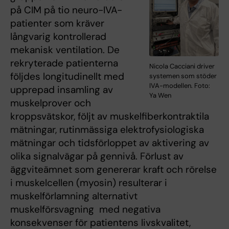
på CIM på tio neuro-IVA-
patienter som kräver
långvarig kontrollerad
mekanisk ventilation. De
rekryterade patienterna
Nicola Cacciani driver
följdes longitudinellt med
systemen som stöder
IVA-modellen. Foto:
upprepad insamling av
Ya Wen
muskelprover och
kroppsvätskor, följt av muskelfiberkontraktila
mätningar, rutinmässiga elektrofysiologiska
mätningar och tidsförloppet av aktivering av
olika signalvägar på gennivå. Förlust av
äggviteämnet som genererar kraft och rörelse
i muskelcellen (myosin) resulterar i
muskelförlamning alternativt
muskelförsvagning med negativa
konsekvenser för patientens livskvalitet,