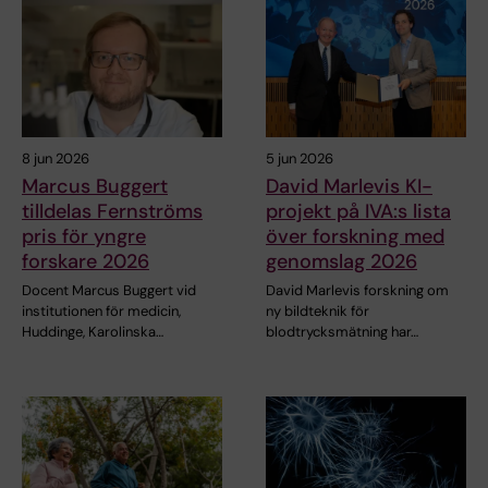
8 jun 2026
5 jun 2026
Marcus Buggert
David Marlevis KI-
tilldelas Fernströms
projekt på IVA:s lista
pris för yngre
över forskning med
forskare 2026
genomslag 2026
Docent Marcus Buggert vid
David Marlevis forskning om
institutionen för medicin,
ny bildteknik för
Huddinge, Karolinska…
blodtrycksmätning har…