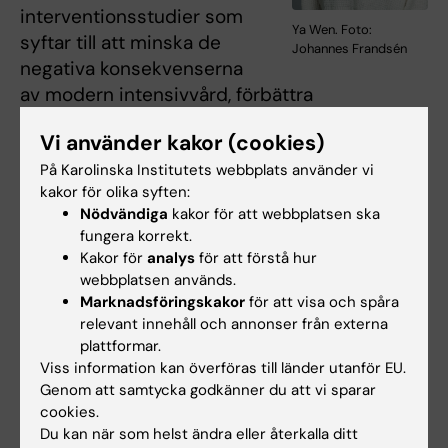
interventionsstudier som
Ya Wen. Foto:
syftar till att minska de
Johannes Frandsén
negativa konsekvenserna
av modern intensivvård, förbättra
intensivvårdspatientens livskvalitet och
Vi använder kakor (cookies)
reducera den ekonomiska bördan som vård
av patienter i kritiskt tillstånd medför, säger
Ya
På Karolinska Institutets webbplats använder vi
kakor för olika syften:
Wen
postdoktor och medförfattare till studien.
Nödvändiga
kakor för att webbplatsen ska
fungera korrekt.
Forskningen har finansierats av
Kakor för
analys
för att förstå hur
Vetenskapsrådet, Erling-Perssons Stiftelse,
webbplatsen används.
Stockholms kommunfullmäktige (Alf), CIF
Marknadsföringskakor
för att visa och spåra
Sverige och Karolinska Institutet.
relevant innehåll och annonser från externa
plattformar.
Viss information kan överföras till länder utanför EU.
Publikation
Genom att samtycka godkänner du att vi sparar
A prospective clinical study on the
cookies.
mechanisms underlying critical illness
Du kan när som helst ändra eller återkalla ditt