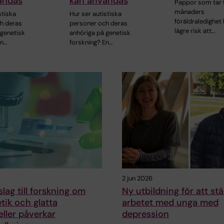
ändas
kan användas
Pappor som tar f
månaders
stiska
Hur ser autistiska
föräldraledighet
h deras
personer och deras
lägre risk att…
 genetisk
anhöriga på genetisk
En…
forskning? En…
2 jun 2026
slag till forskning om
Ny utbildning för att st
tik och glatta
arbetet med unga med
ller påverkar
depression