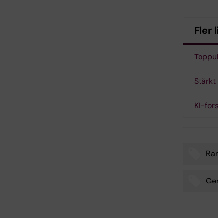
Fler 
Toppub
Stärkt 
KI-for
Ra
Tags
Gen