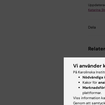
Uppdatera
Katarina S
Dela
Relater
Vi använder 
På Karolinska Insti
Nödvändiga
k
Kakor för
ana
Marknadsför
5 aug 2026
plattformar.
Genvaria
Viss information kan
neandert
Genom att samtycka