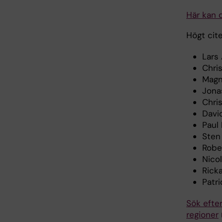
Här kan 
Högt cit
Lars
Chris
Magn
Jona
Chri
Davi
Paul
Sten
Robe
Nicol
Rick
Patri
Sök efter
regioner