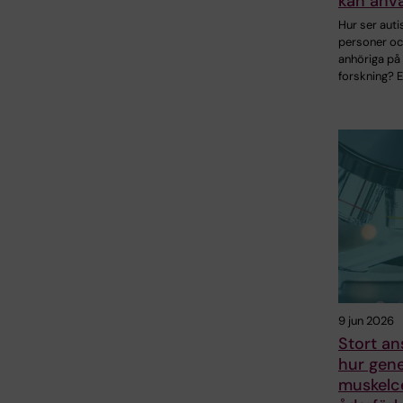
kan anv
Hur ser auti
personer oc
anhöriga på
forskning? 
9 jun 2026
Stort an
hur gene
muskelce