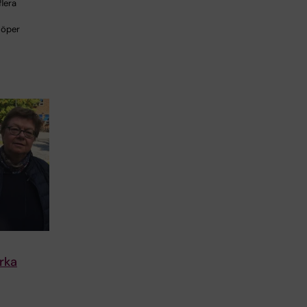
lera
 löper
ärka