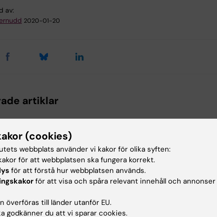
d av:
ternudd
2020-01-20
ade artiklar
kakor (cookies)
tutets webbplats använder vi kakor för olika syften:
akor för att webbplatsen ska fungera korrekt.
lys
för att förstå hur webbplatsen används.
ingskakor
för att visa och spåra relevant innehåll och annonser
5 aug 2026
21 jul 2026
nt från
Hög följsamhet
Sociala med
 överföras till länder utanför EU.
alare kan
trots täta kontroller
tonåren öka
 godkänner du att vi sparar cookies.