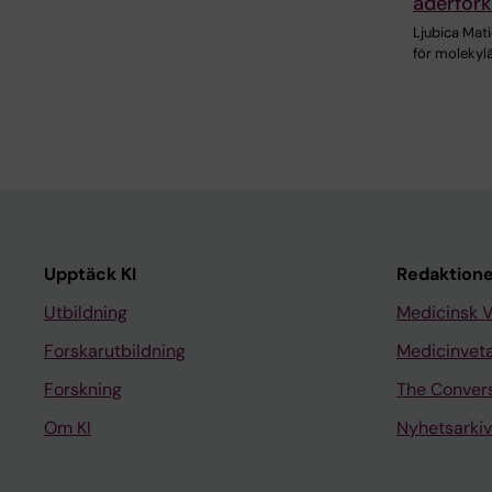
åderförk
Ljubica Mati
för molekylä
Upptäck KI
Redaktione
Utbildning
Medicinsk 
Forskarutbildning
Medicinvet
Forskning
The Conver
Om KI
Nyhetsarkiv