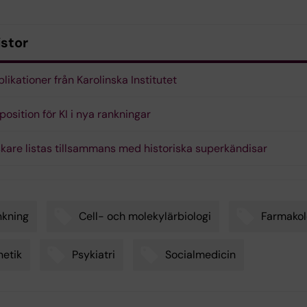
listor
likationer från Karolinska Institutet
position för KI i nya rankningar
skare listas tillsammans med historiska superkändisar
nkning
Cell- och molekylärbiologi
Farmakol
etik
Psykiatri
Socialmedicin