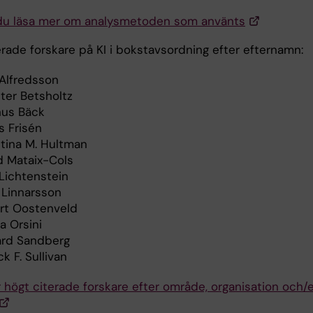
du läsa mer om analysmetoden som använts
erade forskare på KI i bokstavsordning efter efternamn:
 Alfredsson
ter Betsholtz
us Bäck
s Frisén
stina M. Hultman
d Mataix-Cols
 Lichtenstein
 Linnarsson
rt Oostenveld
a Orsini
ard Sandberg
ck F. Sullivan
 högt citerade forskare efter område, organisation och/e