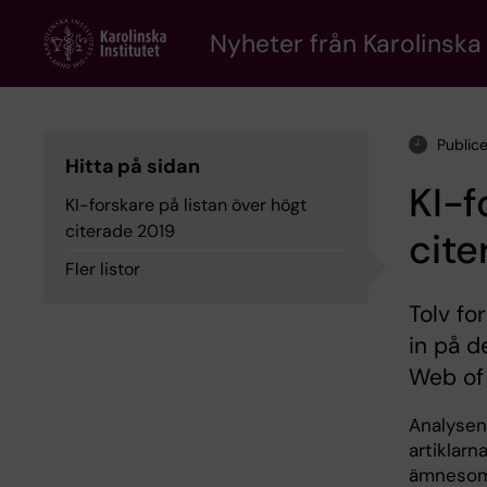
Skip
to
Nyheter från Karolinska 
main
content
Public
Hitta på sidan
KI-f
KI-forskare på listan över högt
citerade 2019
cite
Fler listor
Tolv fo
in på d
Web of
Analysen
artiklar
ämnesomr