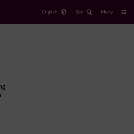
English
Sök
Meny
ång
m