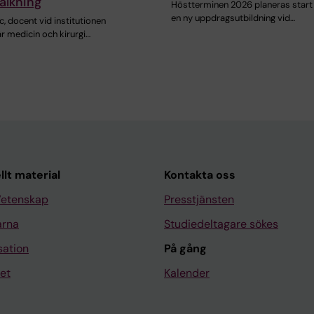
alkning
Höstterminen 2026 planeras start 
en ny uppdragsutbildning vid…
c, docent vid institutionen
r medicin och kirurgi…
llt material
Kontakta oss
Vetenskap
Presstjänsten
arna
Studiedeltagare sökes
sation
På gång
et
Kalender