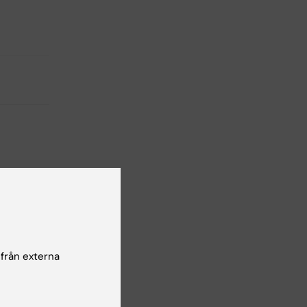
 från externa
ier i
de inte