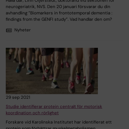
Hallå där, Linn Öijerstedt, doktorand vid sektionen för
neurogeriatrik, NVS. Den 20 januari försvarar du din
avhandling ”Biomarkers in frontotemporal dementia :
findings from the GENFI study”. Vad handlar den om?
Nyheter
29 sep 2021
Studie identifierar protein centralt för motorisk
koordination och rörlighet
Forskare vid Karolinska Institutet har identifierat ett
protein som förbättrar muskelmetabolismen,