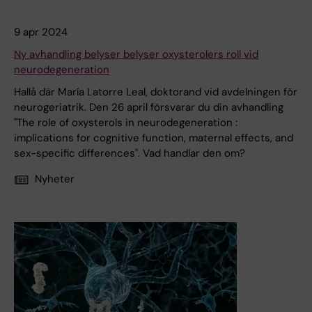
9 apr 2024
Ny avhandling belyser belyser oxysterolers roll vid
neurodegeneration
Hallå där María Latorre Leal, doktorand vid avdelningen för
neurogeriatrik. Den 26 april försvarar du din avhandling
"The role of oxysterols in neurodegeneration :
implications for cognitive function, maternal effects, and
sex-specific differences". Vad handlar den om?
Nyheter