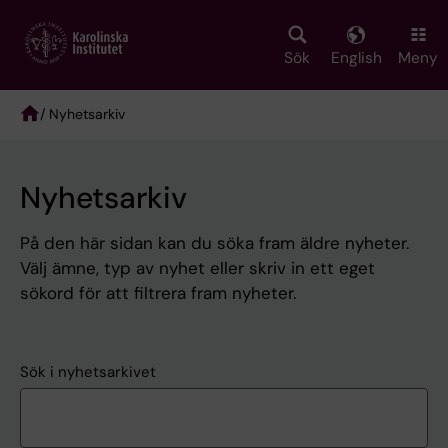
Skip
to
main
Sök
English
Meny
content
/ Nyhetsarkiv
Breadcrumb
Nyhetsarkiv
På den här sidan kan du söka fram äldre nyheter.
Välj ämne, typ av nyhet eller skriv in ett eget
sökord för att filtrera fram nyheter.
Sök i nyhetsarkivet