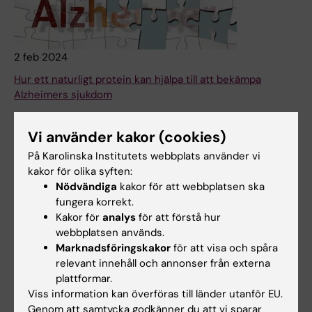
2 feb 2024
Hur ett naturligt protein kan hjälpa till att bekämpa
Alzheimers sjukdom
En ny studie i Nature Communications ger oss insikter
om de underliggande mekanismerna för bildandet av
Vi använder kakor (cookies)
proteinklumpar vid Alzheimers sjukdom. Studien, ledd av
På Karolinska Institutets webbplats använder vi
forskare från Karolinska Institutet, kan bana väg för nya
kakor för olika syften:
behandlingar av denna förödande neurodegenerativa
Nödvändiga
kakor för att webbplatsen ska
sjukdom.
fungera korrekt.
Kakor för
analys
för att förstå hur
Nyheter
webbplatsen används.
Marknadsföringskakor
för att visa och spåra
relevant innehåll och annonser från externa
plattformar.
Viss information kan överföras till länder utanför EU.
Genom att samtycka godkänner du att vi sparar