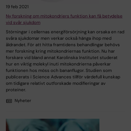
19 feb 2021
Ny forskning om mitokondriers funktion kan få betydelse
vid svår sjukdom
Störningar i cellernas energiförsörjning kan orsaka en rad
svåra sjukdomar men verkar också hänga ihop med
åldrandet. För att hitta framtidens behandlingar behövs
mer forskning kring mitokondriernas funktion. Nu har
forskare vid bland annat Karolinska Institutet studerat
hur en viktig molekyl inuti mitokondrierna påverkar
funktionen hos möss och bananflugor. Studien som
publicerats i Science Advances tillför värdefull kunskap
om tidigare relativt outforskade modifieringar av
proteiner.
Nyheter