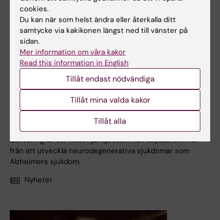
cookies.
Du kan när som helst ändra eller återkalla ditt
samtycke via kakikonen längst ned till vänster på
sidan.
Mer information om våra kakor
Read this information in English
Tillåt endast nödvändiga
25 jan 2024
Tillåt mina valda kakor
Proteinaktivering i hjärnan kan skydda kvinnor mot
alzheimer
Tillåt alla
En ny studie vid Karolinska Institutet tyder på att
aktivering av ett visst hjärnprotein kan skydda kvinnor
från att utveckla neurodegenerativa sjukdomar som
Alzheimers sjukdom.
Nyheter