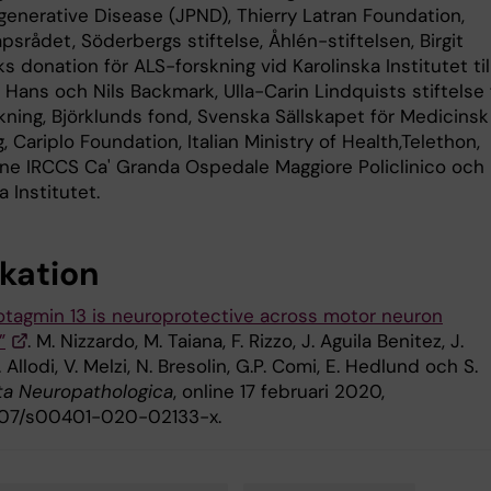
enerative Disease (JPND), Thierry Latran Foundation,
srådet, Söderbergs stiftelse, Åhlén-stiftelsen, Birgit
 donation för ALS-forskning vid Karolinska Institutet til
Hans och Nils Backmark, Ulla-Carin Lindquists stiftelse 
kning, Björklunds fond, Svenska Sällskapet för Medicinsk
, Cariplo Foundation, Italian Ministry of Health,Telethon,
ne IRCCS Ca' Granda Ospedale Maggiore Policlinico och
a Institutet.
ikation
tagmin 13 is neuroprotective across motor neuron
”
. M. Nizzardo, M. Taiana, F. Rizzo, J. Aguila Benitez, J.
. Allodi, V. Melzi, N. Bresolin, G.P. Comi, E. Hedlund och S.
ta Neuropathologica
, online 17 februari 2020,
1007/s00401-020-02133-x.