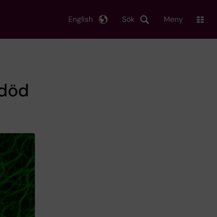
English
Sök
Meny
ldöd
i