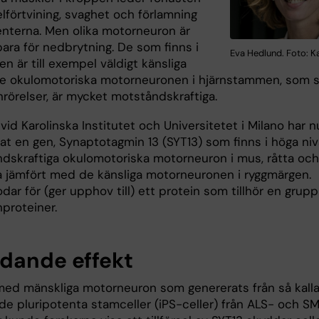
elförtvining, svaghet och förlamning
enterna. Men olika motorneuron är
bara för nedbrytning. De som finns i
Eva Hedlund. Foto: K
n är till exempel väldigt känsliga
 okulomotoriska motorneuronen i hjärnstammen, som s
nrörelser, är mycket motståndskraftiga.
vid Karolinska Institutet och Universitetet i Milano har n
rat en gen, Synaptotagmin 13 (SYT13) som finns i höga ni
ndskraftiga okulomotoriska motorneuron i mus, råtta och
 jämfört med de känsliga motorneuronen i ryggmärgen.
ar för (ger upphov till) ett protein som tillhör en grupp
roteiner.
dande effekt
 med mänskliga motorneuron som genererats från så kall
de pluripotenta stamceller (iPS-celler) från ALS- och S