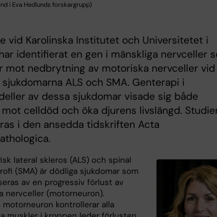
nd i Eva Hedlunds forskargrupp)
e vid Karolinska Institutet och Universitetet i
har identifierat en gen i mänskliga nervceller 
 mot nedbrytning av motoriska nervceller vid
a sjukdomarna ALS och SMA. Genterapi i
eller av dessa sjukdomar visade sig både
mot celldöd och öka djurens livslängd. Studie
ras i den ansedda tidskriften Acta
athologica.
sk lateral skleros (ALS) och spinal
rofi (SMA) är dödliga sjukdomar som
seras av en progressiv förlust av
a nervceller (motorneuron).
 motorneuron kontrollerar alla
da muskler i kroppen leder förlusten