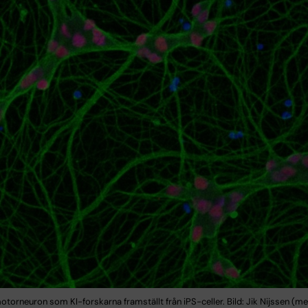
torneuron som KI-forskarna framställt från iPS-celler. Bild: Jik Nijssen (me