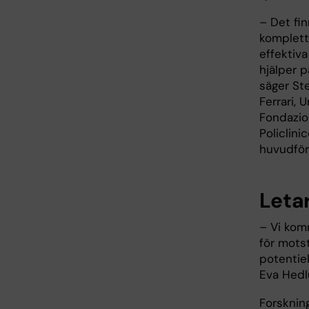
– Det fin
komplett
effektiv
hjälper 
säger Ste
Ferrari, 
Fondazio
Policlini
huvudför
Letar
– Vi komm
för motst
potentie
Eva Hedl
Forsknin