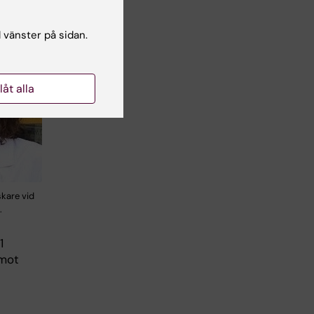
l vänster på sidan.
llåt alla
skare vid
.
1
 mot