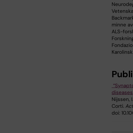
Neurodeg
Vetenskap
Backmarks
minne av 
ALS-fors
Forskning
Fondazio
Karolinsk
Publ
“Synapto
diseases
Nijssen, I
Corti.
Ac
doi: 10.