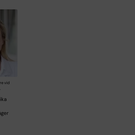
re vid
.
ika
äger