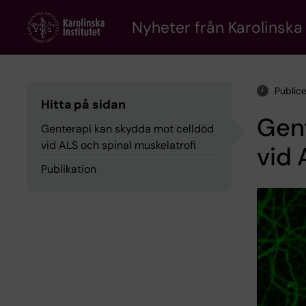
Skip
to
Nyheter från Karolinska 
main
content
Public
Hitta på sidan
Gen
Genterapi kan skydda mot celldöd
vid ALS och spinal muskelatrofi
vid 
Publikation