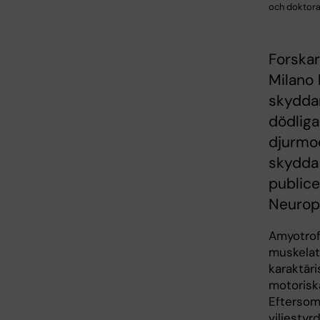
och doktora
Forskar
Milano 
skyddar
dödlig
djurmod
skydda 
publice
Neurop
Amyotrofi
muskelat
karaktäri
motorisk
Eftersom
viljestyr