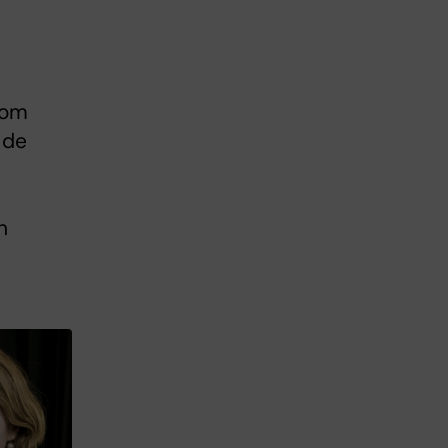
som
 de
n