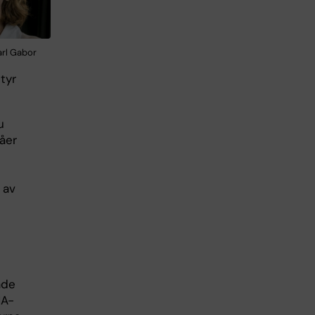
arl Gabor
tyr
u
våer
 av
ade
MA-