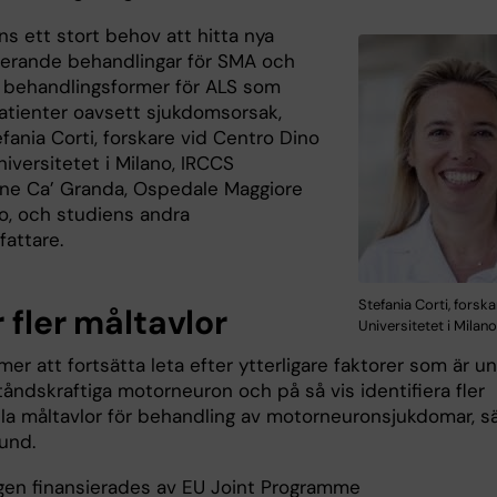
ns ett stort behov att hitta nya
erande behandlingar för SMA och
a behandlingsformer för ALS som
patienter oavsett sjukdomsorsak,
fania Corti, forskare vid Centro Dino
Universitetet i Milano, IRCCS
ne Ca’ Granda, Ospedale Maggiore
co, och studiens andra
fattare.
Stefania Corti, forska
 fler måltavlor
Universitetet i Milano
er att fortsätta leta efter ytterligare faktorer som är un
åndskraftiga motorneuron och på så vis identifiera fler
lla måltavlor för behandling av motorneuronsjukdomar, s
und.
gen finansierades av EU Joint Programme