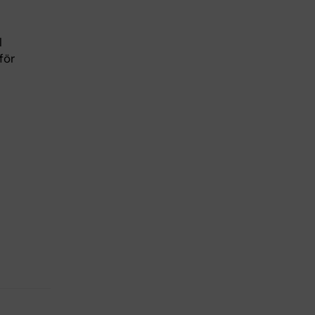
l
för