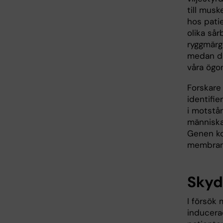
till musk
hos pati
olika sår
ryggmärge
medan de
våra ögo
Forskare 
identifie
i motstå
människa
Genen kod
membranp
Skyd
I försök
inducera